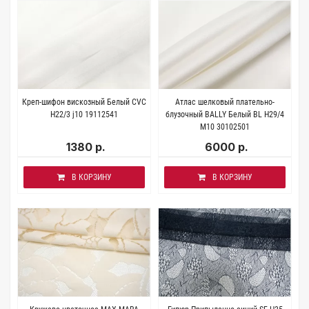
Креп-шифон вискозный Белый CVC
Атлас шелковый плательно-
H22/3 j10 19112541
блузочный BALLY Белый BL Н29/4
M10 30102501
1380 р.
6000 р.
В КОРЗИНУ
В КОРЗИНУ