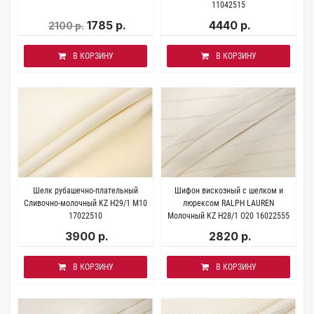
11042515
1785 р.
4440 р.
2100 р.
В КОРЗИНУ
В КОРЗИНУ
Шелк рубашечно-плательный
Шифон вискозный с шелком и
Сливочно-молочный KZ H29/1 M10
люрексом RALPH LAUREN
17022510
Молочный KZ H28/1 O20 16022555
3900 р.
2820 р.
В КОРЗИНУ
В КОРЗИНУ