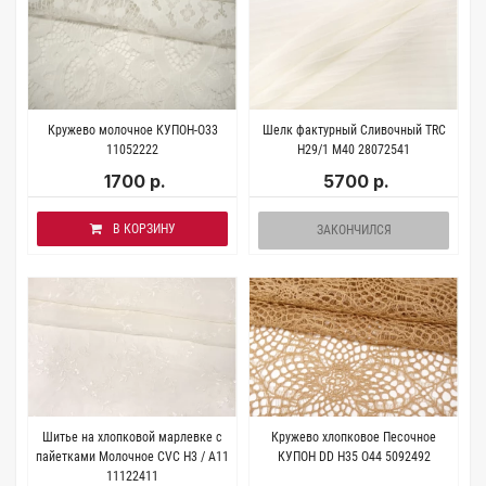
Кружево молочное КУПОН-O33
Шелк фактурный Сливочный TRC
11052222
H29/1 M40 28072541
1700 р.
5700 р.
В КОРЗИНУ
ЗАКОНЧИЛСЯ
Шитье на хлопковой марлевке с
Кружево хлопковое Песочное
пайетками Молочное CVC H3 / A11
КУПОН DD H35 O44 5092492
11122411