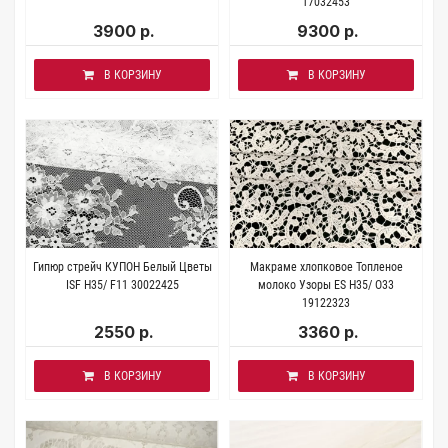
17032453
3900 р.
9300 р.
В КОРЗИНУ
В КОРЗИНУ
Гипюр стрейч КУПОН Белый Цветы
Макраме хлопковое Топленое
ISF H35/ F11 30022425
молоко Узоры ES H35/ О33
19122323
2550 р.
3360 р.
В КОРЗИНУ
В КОРЗИНУ