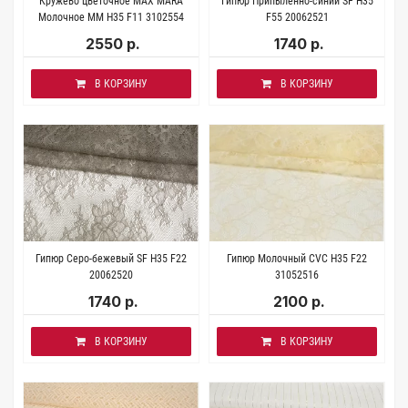
Кружево цветочное MAX MARA
Гипюр Припыленно-синий SF H35
Молочное MM H35 F11 3102554
F55 20062521
2550 р.
1740 р.
В КОРЗИНУ
В КОРЗИНУ
Гипюр Серо-бежевый SF H35 F22
Гипюр Молочный CVC H35 F22
20062520
31052516
1740 р.
2100 р.
В КОРЗИНУ
В КОРЗИНУ