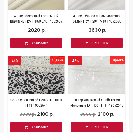
Атлас вискозный костюмный
Атлас шёлк со льном Молочно-
Шампань FRM H10/9 Е40 14052639
белый FRM H29/1 M10 14052680
2820 р.
3630 р.
В КОРЗИНУ
В КОРЗИНУ
Уценка
Уценка
-46%
-46%
Сетка с вышивкой Белая IDT H001
Гипюр хлопковый с пайетками
FF11 19052644
Молочный IDT H001 FF11 19052645
2100 р.
2100 р.
3900 р.
3900 р.
В КОРЗИНУ
В КОРЗИНУ