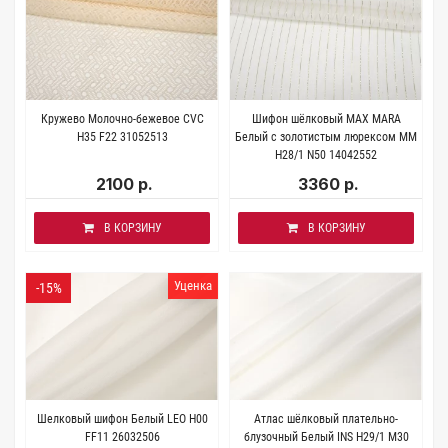
Кружево Молочно-бежевое CVC
Шифон шёлковый MAX MARA
H35 F22 31052513
Белый с золотистым люрексом MM
H28/1 N50 14042552
2100 р.
3360 р.
В КОРЗИНУ
В КОРЗИНУ
Уценка
-15%
Шелковый шифон Белый LEO H00
Атлас шёлковый плательно-
FF11 26032506
блузочный Белый INS Н29/1 M30