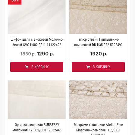
Шифон шелк с вискозой Молочно-
Гипюр стрейч Припыленно-
белый CVC H002 FF11 11122492
сливочный DD H35 F22 5092493
1290 р.
1920 р.
1830 р.
В КОРЗИНУ
В КОРЗИНУ
Органза шелковая BURBERRY
Макраме хлопковое Atelier Emé
Молочная KZ H32/O30 17032446
Молочно-кремовое H35/ О33