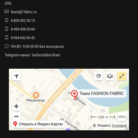
200)
tkani@f-fabric.ru
8-800-302-30-15
8-499-408-20-84
8-964-642-69-43
ПН-ВС: 9:00-20:00 Без выходных
Telegram-канал:
fashionfabrictkani