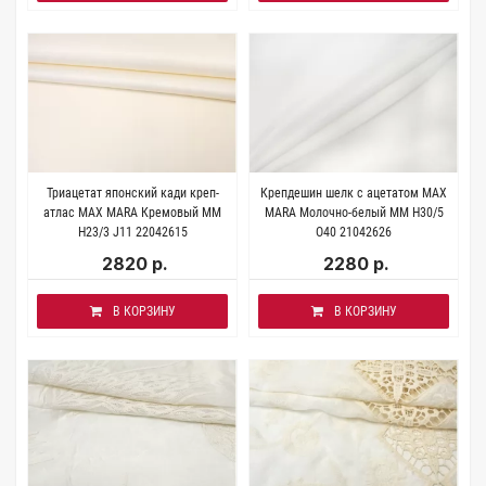
Триацетат японский кади креп-
Крепдешин шелк с ацетатом MAX
атлас MAX MARA Кремовый MM
MARA Молочно-белый MM H30/5
H23/3 J11 22042615
О40 21042626
2820 р.
2280 р.
В КОРЗИНУ
В КОРЗИНУ