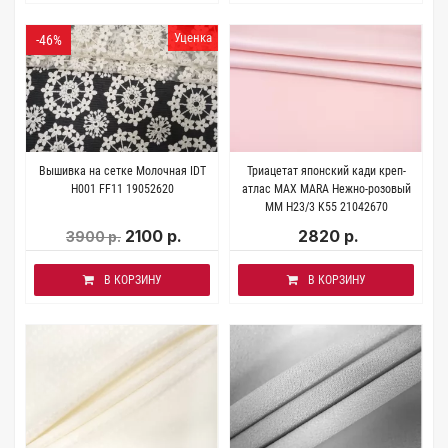
Уценка
-46%
Вышивка на сетке Молочная IDT
Триацетат японский кади креп-
H001 FF11 19052620
атлас MAX MARA Нежно-розовый
MM H23/3 K55 21042670
2100 р.
2820 р.
3900 р.
В КОРЗИНУ
В КОРЗИНУ