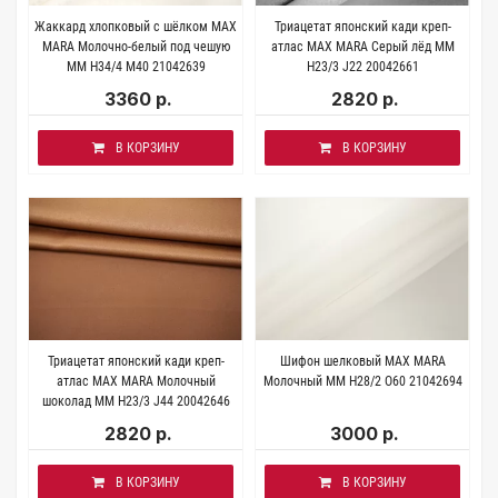
Жаккард хлопковый с шёлком MAX
Триацетат японский кади креп-
MARA Молочно-белый под чешую
атлас MAX MARA Серый лёд MM
MM H34/4 M40 21042639
H23/3 J22 20042661
3360 р.
2820 р.
В КОРЗИНУ
В КОРЗИНУ
Триацетат японский кади креп-
Шифон шелковый MAX MARA
атлас MAX MARA Молочный
Молочный MM H28/2 O60 21042694
шоколад MM H23/3 J44 20042646
2820 р.
3000 р.
В КОРЗИНУ
В КОРЗИНУ