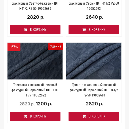
фактурный Светло-бежевый IDT
фактурный Серый IDT H41/2 PZ-50
H41/2 PZ-50 19052689
19052693
2820 р.
2640 р.
В КОРЗИНУ
В КОРЗИНУ
Уценка
-57%
Трикотаж хлопковый вязаный
Трикотаж хлопковый вязаный
фактурный Серо-синий IDT H001
фактурный Серо-синий IDT H41/2
FF77 19052692
PZ-50 19052681
1200 р.
2820 р.
2820 р.
В КОРЗИНУ
В КОРЗИНУ