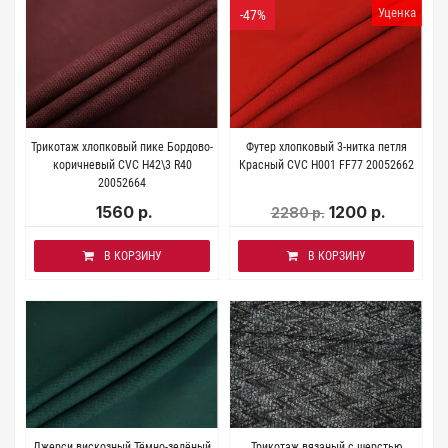
Уценка
-47%
Трикотаж хлопковый пике Бордово-
Футер хлопковый 3-нитка петля
коричневый CVC H42\3 R40
Красный CVC H001 FF77 20052662
20052664
1560 р.
1200 р.
2280 р.
В КОРЗИНУ
В КОРЗИНУ
Джерси вискозный Тёмно-зелёный
Трикотаж вязаный с шерстью