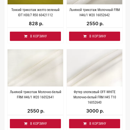
Тонкий трикотаж желто-зеленый
Льняной трикотаж Молочный FRM
IDT H38/7 R50 60421112
H46/1 W20 16052642
828 р.
2550 р.
В КОРЗИНУ
В КОРЗИНУ
Льняной трикотаж Молочно-белый
Футер хлопковый OFF-WHITE
FRM H46/1 W20 16052641
Молочно-белый FRM H45 T10
16052640
2550 р.
3000 р.
В КОРЗИНУ
В КОРЗИНУ