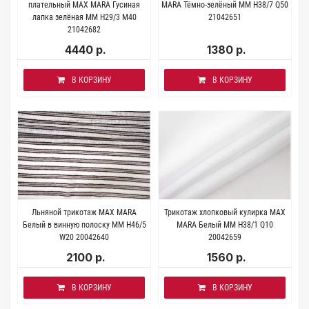
плательный MAX MARA Гусиная
MARA Тёмно-зелёный ММ H38/7 Q50
лапка зелёная MM H29/3 M40
21042651
21042682
4440 р.
1380 р.
В КОРЗИНУ
В КОРЗИНУ
Льняной трикотаж MAX MARA
Трикотаж хлопковый кулирка MAX
Белый в винную полоску MM H46/5
MARA Белый MM H38/1 Q10
W20 20042640
20042659
2100 р.
1560 р.
В КОРЗИНУ
В КОРЗИНУ