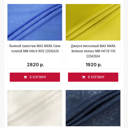
Льняной трикотаж MAX MARA Сине-
Джерси вискозный MAX MARA
голубой MM H46/4 W30 22042626
Зелёное яблоко MM H47/8 Y30
22042604
2820 р.
1920 р.
В КОРЗИНУ
В КОРЗИНУ