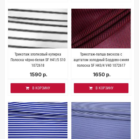
Трикотаж хлопковый кулирка
Трикотаж-лапша вискоза с
Полоска чёрно-белая SF H41/5 S10
ацетатом холодный Бордово-синяя
1072618
полоска SF H43/4 V40 1072617
1590 р.
1650 р.
В КОРЗИНУ
В КОРЗИНУ