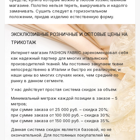
магазине. Полотно нельзя тереть, выкручивать и надолго
замачивать. Сушить следует в горизонтальном
положении, придав изделию естественную форму.
ЭКСКЛЮЗИВНЫЕ РОЗНИЧНЫЕ И ОПТОВЫЕ ЦЕНЫ НА
ТРИКОТАЖ
Интернет-магазин FASHION FABRIC зарекомендовал себя
как надежный партнер для многих итальянских
производителей тканей. Мы постоянно закупаем ткани
непосредственно в Италии и быстро их реализуем, и
наши цены во многих случаях ниже, чем средние по
рынку в данном сегменте.
У нас действует простая система скидок за объём:
Минимальный метраж каждой позиции в заказе – 5
метров;
при сумме заказа от 25 000 руб. – скидка 20%;
при сумме заказа от 100 000 руб. – скидка 30%;
при сумме заказа от 150 000 руб. – скидка 35%.
Данная система скидок является базовой, но не
окончательной. Для постоянных покупателей мы