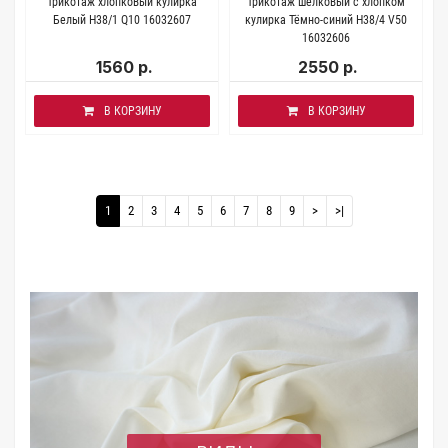
Трикотаж хлопковый кулирка
Трикотаж шёлковый с хлопком
Белый H38/1 Q10 16032607
кулирка Тёмно-синий H38/4 V50
16032606
1560 р.
2550 р.
В КОРЗИНУ
В КОРЗИНУ
1
2
3
4
5
6
7
8
9
>
>|