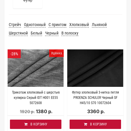
Футер
Стрейч
Однотонный
С принтом
Хлопковый
Льняной
Шерстяной
Белый
Черный
В полоску
Уценка
-28%
Трикотаж хлопковый с шерстью
Футер хлопковый 3-нитка петля
кулирка Серый IDT H001 EE55
PROENZA SCHULER Черный SF
5072608
H45/10 S70 10072604
1380 р.
3360 р.
1920 р.
В КОРЗИНУ
В КОРЗИНУ