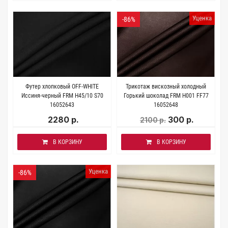
Уценка
-86%
Футер хлопковый OFF-WHITE
Трикотаж вискозный холодный
Иссиня-черный FRM H45/10 S70
Горький шоколад FRM H001 FF77
16052643
16052648
2280 р.
300 р.
2100 р.
В КОРЗИНУ
В КОРЗИНУ
Уценка
-86%