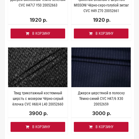
CVC H47\7 Y50 20052663
MISSONI Чёрно-серо-голубой зигзаг
CVC H49 Z70 20052661
1920 р.
1920 р.
В КОРЗИНУ
В КОРЗИНУ
Твид трикотажный костюмный
Джерси шерстяной в полоску
шерсть с мохером Чёрно-серый
Тёмно-синий CVC H47/6 X30
ёлочка CVC H68/4 L40 20052660
20052659
3900 р.
3000 р.
В КОРЗИНУ
В КОРЗИНУ