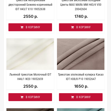
Трикотаж неопреновый
Трикотаж вискозный холодный
двусторонний Бежево-коричневый
Цветы MAX MARA MM H43/4 V00
IDT H43/7 X10 19052638
20042604
2550 р.
1740 р.
В КОРЗИНУ
В КОРЗИНУ
Льняной трикотаж Молочный IDT
Трикотаж хлопковый кулирка Какао
H46/1 W20 19052659
IDT H38/8 P10 19052647
2550 р.
1650 р.
В КОРЗИНУ
В КОРЗИНУ