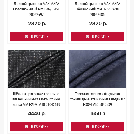
Льняной трикотаж MAX MARA
Льняной трикотаж MAX MARA
Молочно-белый MM H46/1 W20
Тёмно-синий MM H46/3 W30
20042697
20042686
2820 р.
2820 р.
В КОРЗИНУ
В КОРЗИНУ
Шёлк на трикотаже костюмно-
Трикотаж хлопковый кулирка
плательный MAX MARA Гусиная
тонкий Дымчатый синий тай-дай KZ
лапка MM H29/3 M40 21042619
H38/4 V50 5042539
4440 р.
1650 р.
В КОРЗИНУ
В КОРЗИНУ