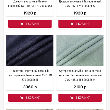
Джерси вискозный Винно-
Джерси вискозный Тёмно-винный
сливовый CVC H47\4 Z70 20052653
CVC H47\4 Z40 20052652
1920 р.
1920 р.
В КОРЗИНУ
В КОРЗИНУ
Трикотаж шерстяной вязаный
Футер хлопковый 3-нитка петля с
двусторонний Тёмно-синий CVC H49
накатом Пастельно-эвкалиптовый
Z70 20052645
CVC H45/3 Т55 20052624
3360 р.
2100 р.
В КОРЗИНУ
В КОРЗИНУ