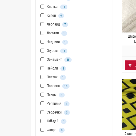
Клетка
11
Купон
9
Леопард
7
Логотип
1
Итал
Шифо
люрекс
М
Надписи
1
Огурцы
11
Орнамент
55
Пейсли
3
Платок
1
Полоска
16
Птицы
1
Рептилия
4
Сердечки
3
Тай-дай
4
Флора
8
Ит
Атлас 