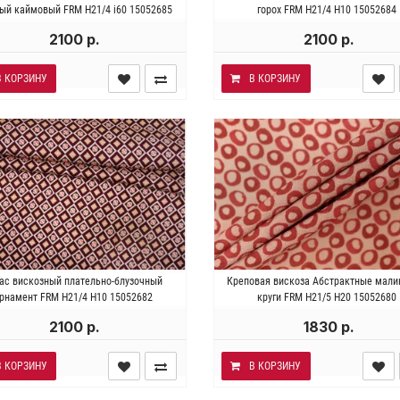
ность ~ 100 гр/м2. Ширина 144
Плотность ~ 100 гр/м2. Ширин
ый каймовый FRM H21/4 i60 15052685
горох FRM H21/4 H10 15052684
см.
см.
2100 р.
2100 р.
В КОРЗИНУ
В КОРЗИНУ
лия . Состав 95% вискоза 5%
Италия . Состав 100% виско
ас вискозный плательно-блузочный
Креповая вискоза Абстрактные мал
аста. Плотность ~ 150 гр/м2.
Плотность ~ 80 гр/м2. Ширина 
рнамент FRM H21/4 H10 15052682
круги FRM H21/5 H20 15052680
Ширина 135 см.
2100 р.
1830 р.
В КОРЗИНУ
В КОРЗИНУ