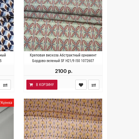
за.
Италия . Состав 100% вискоза.
чный
Креповая вискоза Абстрактный орнамент
148 см.
Плотность ~110 гр/м2. Ширина 140 см.
5
Бордово-зеленый SF H21/9 I50 1072607
2100 р.
В КОРЗИНУ
Уценка