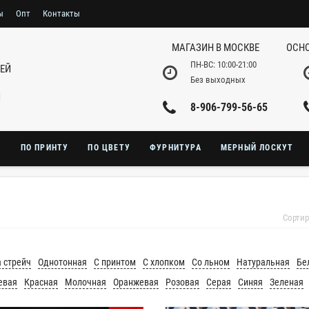
ы
Опт
Контакты
МАГАЗИН В МОСКВЕ
ОСНО
ПН-ВС: 10:00-21:00
НЕЙ
Без выходных
И
8-906-799-56-65
Ю
ПО ПРИНТУ
ПО ЦВЕТУ
ФУРНИТУРА
МЕРНЫЙ ЛОСКУТ
Сортир
 стрейч
Однотонная
С принтом
С хлопком
Со льном
Натуральная
Бе
евая
Красная
Молочная
Оранжевая
Розовая
Серая
Синяя
Зеленая