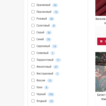
Оранжевый
24
Персиковый
12
Итал
Розовый
Вискоза
54
лён. 
б
Салатовый
8
Серый
34
Синий
79
Сиреневый
14
Сливовый
1
Терракотовый
11
Фиолетовый
27
Фисташковый
1
Фуксия
12
Хаки
8
Черный
Ита
104
Батист
вис
тём
Ягодный
15