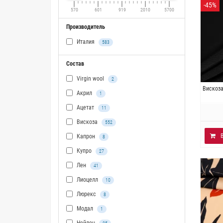
-45%
570
601
919
2010
5700
Производитель
Италия
583
Состав
Virgin wool
2
Ит
Вискоза
Акрил
1
Плотно
Ацетат
11
Вискоза
552
Капрон
8
Купро
27
Лен
41
Лиоцелл
10
Люрекс
8
Модал
1