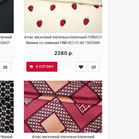
а 40%
Италия . Состав 100% вискоза.
узочный
Атлас вискозный плательно-блузочный FIORUCCI
Ширина
Плотность ~ 140 гр/м2. Ширина 142
052637
Малина со сливками FRM H21/13 i60 15052689
см.
2280 р.
В КОРЗИНУ
за.
Италия . Состав 95% вискоза 5%
 Чёрный
Атлас вискозный плательно-блузочный