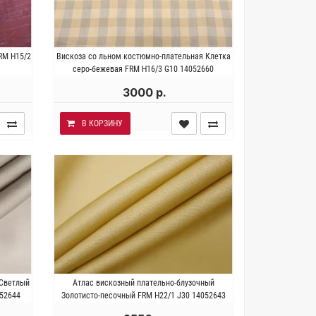
12% лён
Италия . Состав 70% вискоза 27%
RM H15/2
Вискоза со льном костюмно-плательная Клетка
р/м2.
лен 3% эластан. Плотность~ 190 гр/
серо-бежевая FRM Н16/3 G10 14052660
м2. Ширина 142 см.
3000 р.
В КОРЗИНУ
за.
Италия . Состав 100% вискоза.
 Светлый
Атлас вискозный плательно-блузочный
135 см.
Плотность ~ 140 гр/м2. Ширина 154
52644
Золотисто-песочный FRM H22/1 J30 14052643
см.