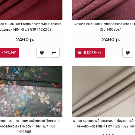
ия . Состав 70% вискоза 30%
Италия . Состав 80% вискоза 
 со льном костюмно-плательная Красно-
Вискоза со льном Сливово-сиреневая F
Плотность ~ 150 гр/м2. Ширина
8% нейлон. Плотность ~110 г
ордовая FRM H15/2 G30 14052668
G30 14052667
147 см.
Ширина 144 см.
2460 р.
2460 р.
В КОРЗИНУ
В КОРЗИНУ
лия . Состав 50% шелк 50%
Италия . Состав 100% виско
 вискоза с шелком каймовый Цветы на
Атлас вискозный плательно-блузочный
коза. Плотность ~ 40 гр/м2.
Плотность ~ 90 гр/м2. Ширина 
но-зелёном каймовый FRM H2/4 N30
бежево-кофейный FRM H22/1 J22 140
Ширина 130 см.
14052653