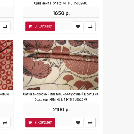
а 148
эластан. Плотность ~ 150 гр/м2.
Орнамент FRM H21/4 H10 15052683
Ширина 139 см.
1650 р.
В КОРЗИНУ
за.
Италия . Состав 100% вискоза.
иновые
Сатин вискозный плательно-блузочный Цветы на
141 см.
Плотность ~ 100 гр/м2. Ширина 146
бежевом FRM H21/4 H10 15052679
см.
2100 р.
В КОРЗИНУ