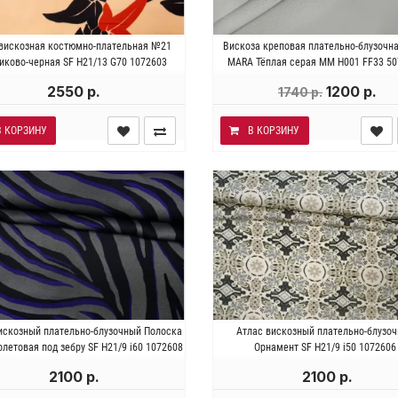
лия . Состав 97% вискоза 3%
Италия . Состав 100% виско
вискозная костюмно-плательная №21
Вискоза креповая плательно-блузочн
стан. Плотность ~180 гр/м2.
Плотность ~ 80 гр/м2. Ширина 
иково-черная SF H21/13 G70 1072603
MARA Тёплая серая MM H001 FF33 50
Ширина 136 см.
2550 р.
1200 р.
1740 р.
В КОРЗИНУ
В КОРЗИНУ
алия . Состав 100% вискоза.
Италия . Состав 100% виско
искозный плательно-блузочный Полоска
Атлас вискозный плательно-блузо
ность ~ 100 гр/м2. Ширина 130
Плотность ~110 гр/м2. Ширина 
летовая под зебру SF H21/9 i60 1072608
Орнамент SF H21/9 i50 1072606
см.
2100 р.
2100 р.