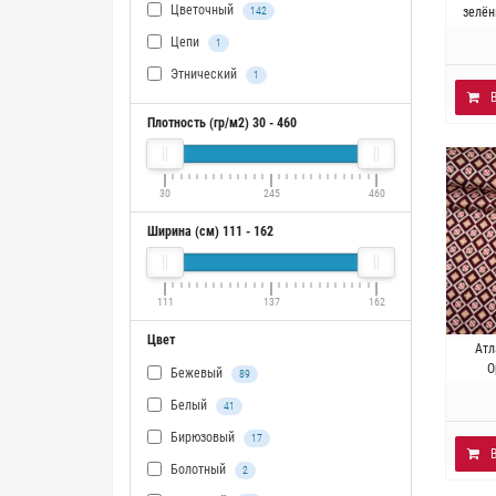
Цветочный
Плот
142
зелён
Цепи
1
Этнический
1
Плотность (гр/м2)
30
-
460
30
245
460
Ширина (см)
111
-
162
111
137
162
Цвет
Ита
Атл
эл
О
Бежевый
89
Белый
41
Бирюзовый
17
Болотный
2