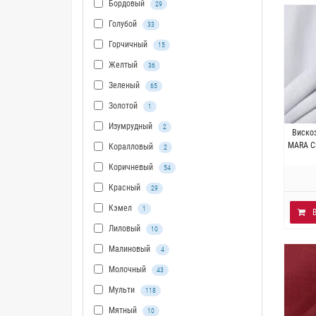
Бордовый
29
Голубой
33
Горчичный
15
Желтый
36
Зеленый
65
Золотой
1
Изумрудный
2
Ит
Виско
Плотно
MARA С
Коралловый
2
Коричневый
54
Красный
29
Кэмел
1
Лиловый
10
Малиновый
4
Молочный
43
Мульти
118
Мятный
10