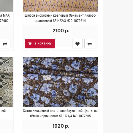
за.
Италия . Состав 100% вискоза.
ая MAX
Шифон вискозный креповый Орнамент лилово-
138 см.
Плотность~ 60 гр/м2. Ширина 136 см.
72602
оранжевый SF H22/3 Н20 1072614
2100 р.
В КОРЗИНУ
за.
Италия . Состав 100% вискоза.
чный
Сатин вискозный плательно-блузочный Цветы на
148 см.
Плотность ~120 гр/м2. Ширина 146 см.
тёмно-коричневом SF H21/4 i40 1072605
1920 р.