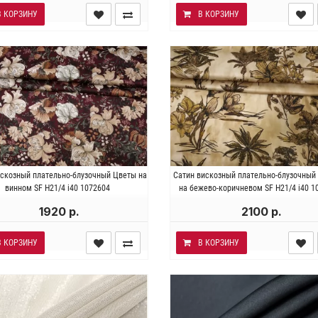
В КОРЗИНУ
В КОРЗИНУ
алия . Состав 100% вискоза.
Италия . Состав 100% виско
искозный плательно-блузочный Цветы на
Сатин вискозный плательно-блузочны
сть ~120 гр/м2. Ширина 146 см.
Плотность ~100 гр/м2. Ширина 
винном SF H21/4 i40 1072604
на бежево-коричневом SF H21/4 i40 1
1920 р.
2100 р.
В КОРЗИНУ
В КОРЗИНУ