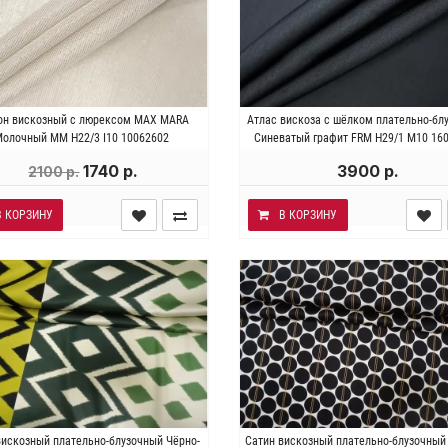
ия . Состав 89% вискоза 11%
Италия . Состав 60% вискоз
н вискозный с люрексом MAX MARA
Атлас вискоза с шёлком плательно-бл
. Плотность~ 70 гр/м2. Ширина
шёлк. Плотность ~ 110 гр/м2. 
олочный MM H22/3 I10 10062602
Синеватый графит FRM Н29/1 M10 16
116 см.
144 см.
1740 р.
3900 р.
2100 р.
В КОРЗИНУ
В КОРЗИНУ
алия . Состав 100% вискоза.
Италия . Состав 100% виско
вискозный плательно-блузочный Чёрно-
Сатин вискозный плательно-блузочный