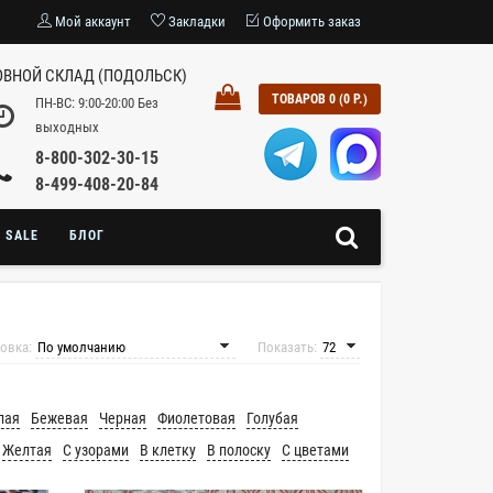
Мой аккаунт
Закладки
Оформить заказ
ВНОЙ СКЛАД (ПОДОЛЬСК)
ТОВАРОВ 0 (0 Р.)
ПН-ВС: 9:00-20:00 Без
выходных
8-800-302-30-15
8-499-408-20-84
SALE
БЛОГ
овка:
Показать:
лая
Бежевая
Черная
Фиолетовая
Голубая
Желтая
С узорами
В клетку
В полоску
С цветами