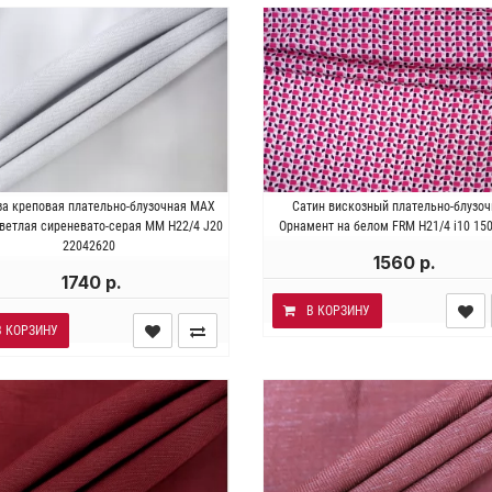
алия . Состав 100% вискоза.
Италия . Состав 100% виско
за креповая плательно-блузочная MAX
Сатин вискозный плательно-блузо
сть ~ 90 гр/м2. Ширина 134 см.
Плотность ~ 100 гр/м2. Ширин
ветлая сиреневато-серая MM H22/4 J20
Орнамент на белом FRM H21/4 i10 15
см.
22042620
1560 р.
1740 р.
В КОРЗИНУ
В КОРЗИНУ