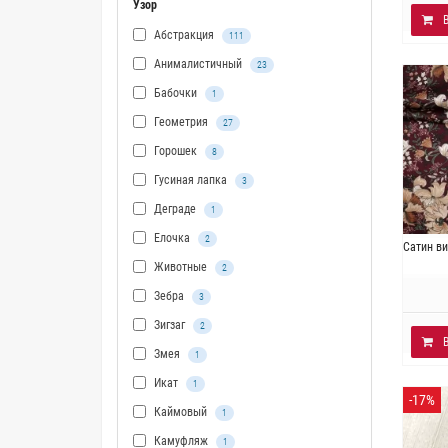
Узор
Абстракция
111
Анималистичный
23
Бабочки
1
Геометрия
27
Горошек
8
Гусиная лапка
3
Деграде
1
Елочка
2
Ит
Сатин в
Плотно
Животные
2
Зебра
3
Зигзаг
2
Змея
1
Икат
1
-17%
Каймовый
1
Камуфляж
1