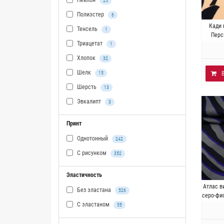
Нейлон
25
Полиэстер
6
Ита
Кади 
Тенсель
1
эла
Перс
Триацетат
1
Хлопок
32
Шелк
15
Шерсть
13
Эвкалипт
3
Принт
Однотонный
242
С рисунком
352
Эластичность
Ит
Атлас в
Без эластана
526
Плот
серо-фио
С эластаном
55