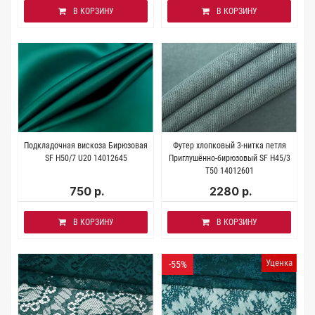
В КОРЗИНУ
В КОРЗИНУ
Подкладочная вискоза Бирюзовая
Футер хлопковый 3-нитка петля
SF H50/7 U20 14012645
Приглушённо-бирюзовый SF H45/3
Т50 14012601
750 р.
2280 р.
В КОРЗИНУ
В КОРЗИНУ
Уценка
-55%