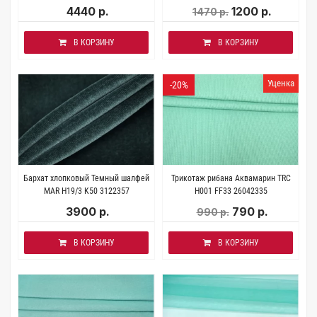
4440 р.
1200 р.
1470 р.
В КОРЗИНУ
В КОРЗИНУ
Уценка
-20%
Бархат хлопковый Темный шалфей
Трикотаж рибана Аквамарин TRC
MAR H19/3 K50 3122357
H001 FF33 26042335
3900 р.
790 р.
990 р.
В КОРЗИНУ
В КОРЗИНУ