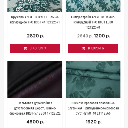
Кружево ANIYE BY КУПОН Тёмно-
Гипюр-стрейч ANIYE BY Тёмно-
изумрудное TRC H35 F44 12122571
изумрудный TRC H001 EE00
12122570
2820 р.
1200 р.
2640 р.
В КОРЗИНУ
В КОРЗИНУ
Пальтовая двухслойная
Вискоза креповая плательно-
двусторонняя шерсть Винно-
блузочная Приглушённо-бирюзовая
бирюзовая BRS H57 BB60 17122522
CVC H21/8 j40 21112566
4800 р.
1920 р.