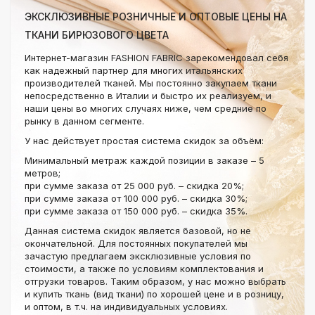
ЭКСКЛЮЗИВНЫЕ РОЗНИЧНЫЕ И ОПТОВЫЕ ЦЕНЫ НА
ТКАНИ БИРЮЗОВОГО ЦВЕТА
Интернет-магазин FASHION FABRIC зарекомендовал себя
как надежный партнер для многих итальянских
производителей тканей. Мы постоянно закупаем ткани
непосредственно в Италии и быстро их реализуем, и
наши цены во многих случаях ниже, чем средние по
рынку в данном сегменте.
У нас действует простая система скидок за объём:
Минимальный метраж каждой позиции в заказе – 5
метров;
при сумме заказа от 25 000 руб. – скидка 20%;
при сумме заказа от 100 000 руб. – скидка 30%;
при сумме заказа от 150 000 руб. – скидка 35%.
Данная система скидок является базовой, но не
окончательной. Для постоянных покупателей мы
зачастую предлагаем эксклюзивные условия по
стоимости, а также по условиям комплектования и
отгрузки товаров. Таким образом, у нас можно выбрать
и купить ткань (вид ткани) по хорошей цене и в розницу,
и оптом, в т.ч. на индивидуальных условиях.