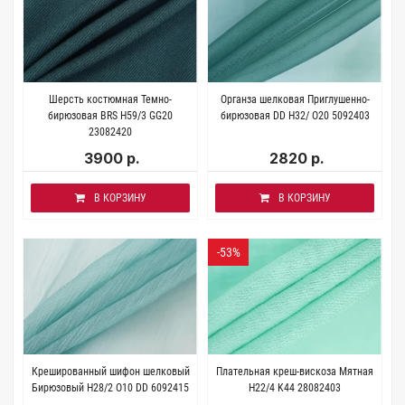
Шерсть костюмная Темно-
Органза шелковая Приглушенно-
бирюзовая BRS H59/3 GG20
бирюзовая DD H32/ O20 5092403
23082420
3900 р.
2820 р.
В КОРЗИНУ
В КОРЗИНУ
-53%
Крешированный шифон шелковый
Плательная креш-вискоза Мятная
Бирюзовый H28/2 О10 DD 6092415
H22/4 K44 28082403