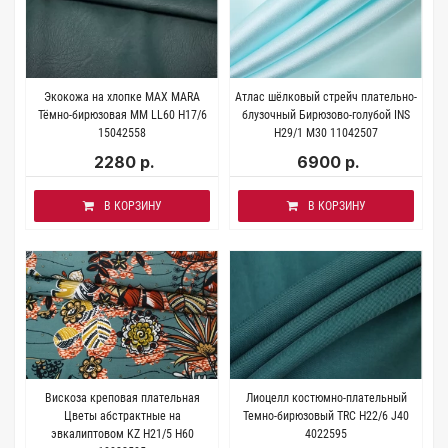
Экокожа на хлопке MAX MARA
Атлас шёлковый стрейч плательно-
Тёмно-бирюзовая MM LL60 H17/6
блузочный Бирюзово-голубой INS
15042558
Н29/1 M30 11042507
2280 р.
6900 р.
В КОРЗИНУ
В КОРЗИНУ
Вискоза креповая плательная
Лиоцелл костюмно-плательный
Цветы абстрактные на
Темно-бирюзовый TRC H22/6 J40
эвкалиптовом KZ H21/5 H60
4022595