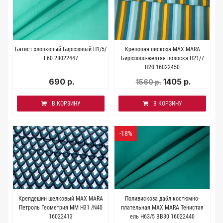
Батист хлопковый Бирюзовый H1/5/
Креповая вискоза MAX MARA
F60 28022447
Бирюзово-желтая полоска H21/7
Н20 16022450
690 р.
1405 р.
1560 р.
В КОРЗИНУ
В КОРЗИНУ
-18%
Крепдешин шелковый MAX MARA
Поливискоза дабл костюмно-
Петроль Геометрия MM H31 /N40
плательная MAX MARA Тенистая
16022413
ель H63/5 BB30 16022440