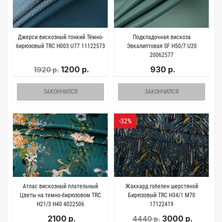
Джерси вискозный тонкий Тёмно-
Подкладочная вискоза
бирюзовый TRC H003 U77 11122573
Эвкалиптовая SF H50/7 U20
20062577
1200 р.
930 р.
1920 р.
ЗАКОНЧИЛСЯ
ЗАКОНЧИЛСЯ
-32%
Атлас вискозный плательный
Жаккард гобелен шерстяной
Цветы на темно-бирюзовом TRC
Бирюзовый TRC H34/1 M70
H21/3 Н40 4022506
17122419
2100 р.
3000 р.
4440 р.