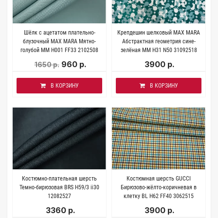
Шёлк с ацетатом плательно-
Крепдешин шелковый MAX MARA
блузочный MAX MARA Мятно-
Абстрактная геометрия сине-
голубой MM H001 FF33 2102508
зелёная MM H31 N50 31092518
960 р.
3900 р.
1650 р.
В КОРЗИНУ
В КОРЗИНУ
Костюмно-плательная шерсть
Костюмная шерсть GUCCI
Темно-бирюзовая BRS H59/3 ii30
Бирюзово-жёлто-коричневая в
12082527
клетку BL H62 FF40 3062515
3360 р.
3900 р.