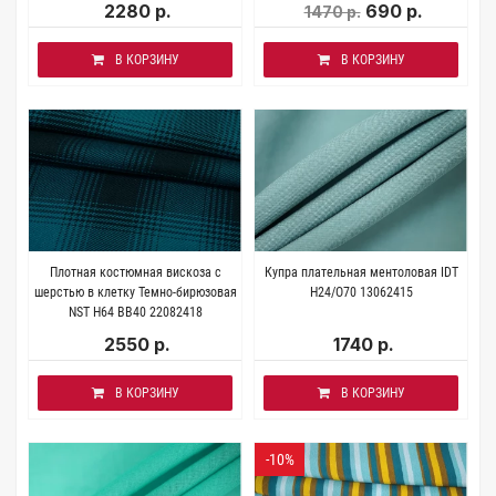
2280 р.
690 р.
1470 р.
В КОРЗИНУ
В КОРЗИНУ
Плотная костюмная вискоза с
Купра плательная ментоловая IDT
шерстью в клетку Темно-бирюзовая
H24/O70 13062415
NST H64 BB40 22082418
2550 р.
1740 р.
В КОРЗИНУ
В КОРЗИНУ
-10%