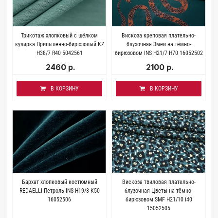
Трикотаж хлопковый с шёлком
Вискоза креповая плательно-
кулирка Припыленно-бирюзовый KZ
блузочная Змеи на тёмно-
H38/7 R40 5042561
бирюзовом INS H21/7 H70 16052502
2460 р.
2100 р.
В КОРЗИНУ
В КОРЗИНУ
Бархат хлопковый костюмный
Вискоза твиловая плательно-
REDAELLI Петроль INS H19/3 K50
блузочная Цветы на тёмно-
16052506
бирюзовом SMF H21/10 i40
15052505