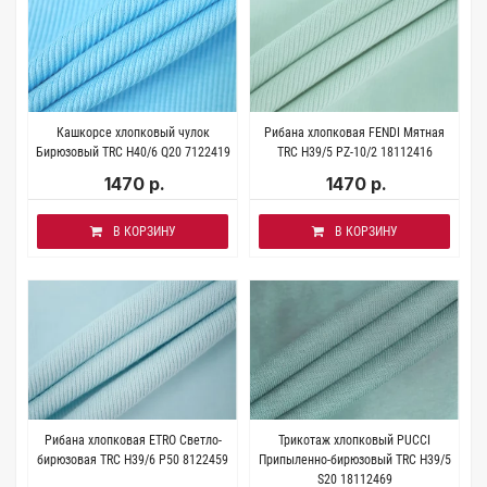
Кашкорсе хлопковый чулок
Рибана хлопковая FENDI Мятная
Бирюзовый TRC H40/6 Q20 7122419
TRC H39/5 PZ-10/2 18112416
1470 р.
1470 р.
В КОРЗИНУ
В КОРЗИНУ
Рибана хлопковая ETRO Светло-
Трикотаж хлопковый PUCCI
бирюзовая TRC H39/6 P50 8122459
Припыленно-бирюзовый TRC Н39/5
S20 18112469