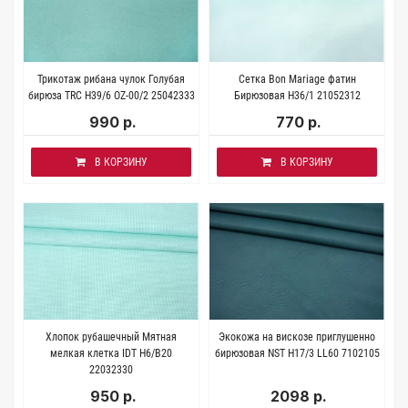
Трикотаж рибана чулок Голубая
Сетка Bon Mariage фатин
бирюза TRC H39/6 OZ-00/2 25042333
Бирюзовая H36/1 21052312
990 р.
770 р.
В КОРЗИНУ
В КОРЗИНУ
Хлопок рубашечный Мятная
Экокожа на вискозе приглушенно
мелкая клетка IDT H6/B20
бирюзовая NST H17/3 LL60 7102105
22032330
950 р.
2098 р.