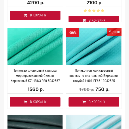
4200 р.
2100 р.
В КОРЗИНУ
В КОРЗИНУ
Уценка
-56%
Трикотаж хлопковый кулирка
Поликоттон жаккардовый
мерсеризованный Светло-
костюмно-плательный Бирюзово-
бирюзовый KZ H38/3 R20 5042567
голубой H001 EE66 13042525
1560 р.
750 р.
1700 р.
В КОРЗИНУ
В КОРЗИНУ