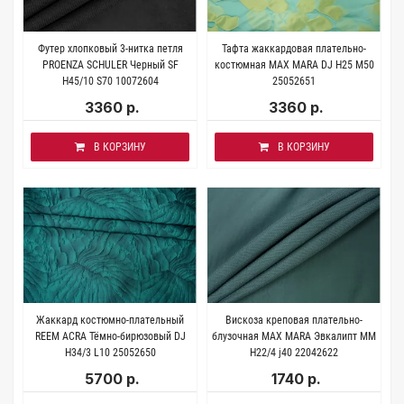
Футер хлопковый 3-нитка петля
Тафта жаккардовая плательно-
PROENZA SCHULER Черный SF
костюмная MAX MARA DJ H25 М50
H45/10 S70 10072604
25052651
3360 р.
3360 р.
В КОРЗИНУ
В КОРЗИНУ
Жаккард костюмно-плательный
Вискоза креповая плательно-
REEM ACRA Тёмно-бирюзовый DJ
блузочная MAX MARA Эвкалипт MM
H34/3 L10 25052650
H22/4 j40 22042622
5700 р.
1740 р.