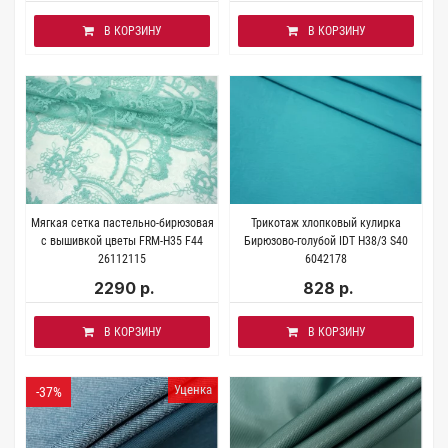
В КОРЗИНУ
В КОРЗИНУ
Мягкая сетка пастельно-бирюзовая
Трикотаж хлопковый кулирка
с вышивкой цветы FRM-H35 F44
Бирюзово-голубой IDT H38/3 S40
26112115
6042178
2290 р.
828 р.
В КОРЗИНУ
В КОРЗИНУ
Уценка
-37%