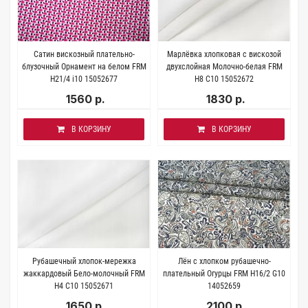
Сатин вискозный плательно-
Марлёвка хлопковая с вискозой
блузочный Орнамент на белом FRM
двухслойная Молочно-белая FRM
H21/4 i10 15052677
H8 С10 15052672
1560 р.
1830 р.
В КОРЗИНУ
В КОРЗИНУ
Рубашечный хлопок-мережка
Лён с хлопком рубашечно-
жаккардовый Бело-молочный FRM
плательный Огурцы FRM Н16/2 G10
Н4 C10 15052671
14052659
1650 р.
2100 р.