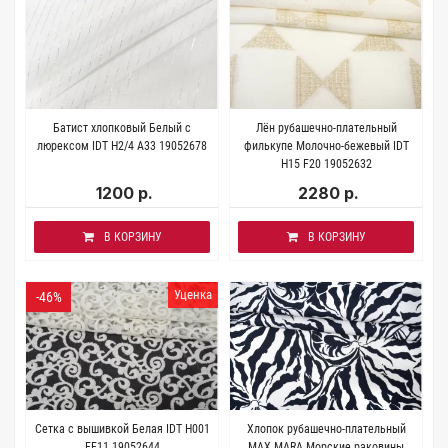
Батист хлопковый Белый с
Лён рубашечно-плательный
люрексом IDT H2/4 A33 19052678
филькупе Молочно-бежевый IDT
H15 F20 19052632
1200 р.
2280 р.
В КОРЗИНУ
В КОРЗИНУ
Уценка
-46%
Сетка с вышивкой Белая IDT H001
Хлопок рубашечно-плательный
FF11 19052644
MAX MARA Морские раковины