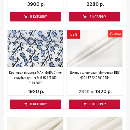
3900 р.
2280 р.
В КОРЗИНУ
В КОРЗИНУ
Уценка
-32%
Креповая вискоза MAX MARA Сине-
Джинса хлопковая Молочная BRS
голубые цветы MM H21/7 i50
H001 EE22 26012654
21042608
1920 р.
1920 р.
2820 р.
В КОРЗИНУ
В КОРЗИНУ