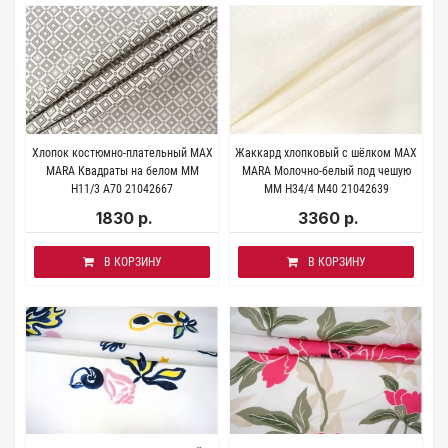
Хлопок костюмно-плательный MAX
Жаккард хлопковый с шёлком MAX
MARA Квадраты на белом MM
MARA Молочно-белый под чешую
H11/3 A70 21042667
MM H34/4 M40 21042639
1830 р.
3360 р.
В КОРЗИНУ
В КОРЗИНУ