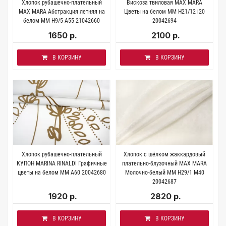
Хлопок рубашечно-плательный
Вискоза твиловая MAX MARA
MAX MARA Абстракция летняя на
Цветы на белом MM H21/12 i20
белом MM H9/5 A55 21042660
20042694
1650 р.
2100 р.
В КОРЗИНУ
В КОРЗИНУ
Хлопок рубашечно-плательный
Хлопок с шёлком жаккардовый
КУПОН MARINA RINALDI Графичные
плательно-блузочный MAX MARA
цветы на белом MM A60 20042680
Молочно-белый MM Н29/1 M40
20042687
1920 р.
2820 р.
В КОРЗИНУ
В КОРЗИНУ