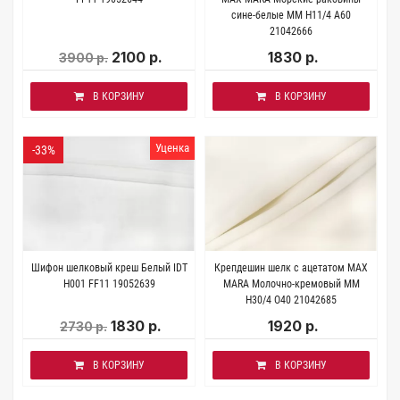
сине-белые MM H11/4 A60
21042666
2100 р.
1830 р.
3900 р.
В КОРЗИНУ
В КОРЗИНУ
Уценка
-33%
Шифон шелковый креш Белый IDT
Крепдешин шелк с ацетатом MAX
H001 FF11 19052639
MARA Молочно-кремовый MM
H30/4 О40 21042685
1830 р.
1920 р.
2730 р.
В КОРЗИНУ
В КОРЗИНУ