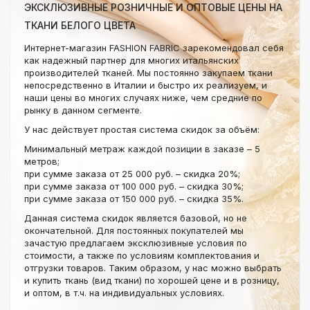
ЭКСКЛЮЗИВНЫЕ РОЗНИЧНЫЕ И ОПТОВЫЕ ЦЕНЫ НА
ТКАНИ БЕЛОГО ЦВЕТА
Интернет-магазин FASHION FABRIC зарекомендовал себя
как надежный партнер для многих итальянских
производителей тканей. Мы постоянно закупаем ткани
непосредственно в Италии и быстро их реализуем, и
наши цены во многих случаях ниже, чем средние по
рынку в данном сегменте.
У нас действует простая система скидок за объём:
Минимальный метраж каждой позиции в заказе – 5
метров;
при сумме заказа от 25 000 руб. – скидка 20%;
при сумме заказа от 100 000 руб. – скидка 30%;
при сумме заказа от 150 000 руб. – скидка 35%.
Данная система скидок является базовой, но не
окончательной. Для постоянных покупателей мы
зачастую предлагаем эксклюзивные условия по
стоимости, а также по условиям комплектования и
отгрузки товаров. Таким образом, у нас можно выбрать
и купить ткань (вид ткани) по хорошей цене и в розницу,
и оптом, в т.ч. на индивидуальных условиях.