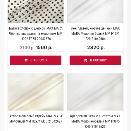
Батист хлопок с шёлком MAX MARA
Лён плательно-рубашечный MAX
Чёрные квадраты на молочном MM
MARA Молочно-белый MM Н15/1
H002 FF55 20042676
F20 21042604
1560 р.
2820 р.
2100 р.
В КОРЗИНУ
В КОРЗИНУ
Атлас шёлковый стрейч MAX MARA
Крепдешин шелк с ацетатом MAX
Молочный MM H29/4 M30 21042627
MARA Молочно-белый MM H30/5
О40 21042626