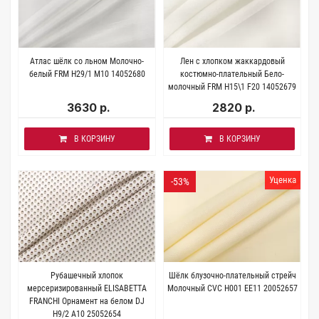
Атлас шёлк со льном Молочно-
Лен с хлопком жаккардовый
белый FRM H29/1 M10 14052680
костюмно-плательный Бело-
молочный FRM H15\1 F20 14052679
3630 р.
2820 р.
В КОРЗИНУ
В КОРЗИНУ
Уценка
-53%
Рубашечный хлопок
Шёлк блузочно-плательный стрейч
мерсеризированный ELISABETTA
Молочный CVC H001 EE11 20052657
FRANCHI Орнамент на белом DJ
H9/2 А10 25052654