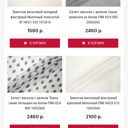
Трикотаж вискозный холодный
Батист вискоза с шелком Серые
фактурный Молочный полосатый
кружочки на белом FRM H2/4 N30
SF H43/1 V20 1072616
26062602
1590 р.
2460 р.
В КОРЗИНУ
В КОРЗИНУ
Батист вискоза с шелком Тёмно-
Трикотаж вискозный фактурный
синие пятнышки на белом FRM H2/4
креповый Молочный FRM H43/8 X10
N30 16052660
16052666
2460 р.
2100 р.