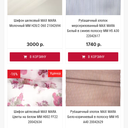
Шифон шелковый MAX MARA
Рубашечный хлопок
Молочный MM H28/2 O60 21042694
мерсеризованный MAX MARA
Белый в синюю полоску MM Н5 А30
22042617
3000 р.
1740 р.
В КОРЗИНУ
В КОРЗИНУ
Уценка
-16%
Шифон шёлковый MAX MARA
Рубашечный хлопок MAX MARA
Цветы на белом MM H002 FF22
Бело-коричневый в полоску MM H5
20042634
A40 20042629