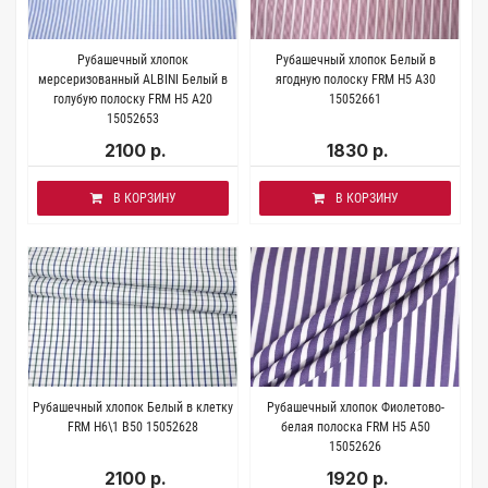
Рубашечный хлопок
Рубашечный хлопок Белый в
мерсеризованный ALBINI Белый в
ягодную полоску FRM Н5 А30
голубую полоску FRM H5 A20
15052661
15052653
2100 р.
1830 р.
В КОРЗИНУ
В КОРЗИНУ
Рубашечный хлопок Белый в клетку
Рубашечный хлопок Фиолетово-
FRM H6\1 B50 15052628
белая полоска FRM H5 A50
15052626
2100 р.
1920 р.