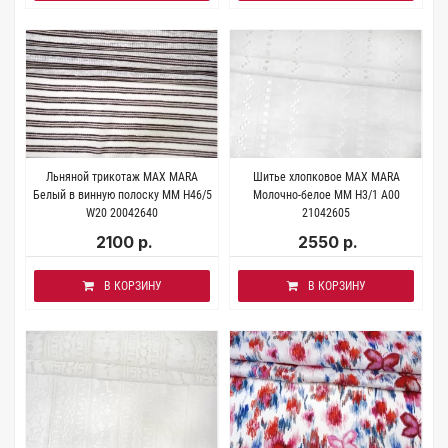
Льняной трикотаж MAX MARA
Шитье хлопковое MAX MARA
Белый в винную полоску MM H46/5
Молочно-белое MM H3/1 A00
W20 20042640
21042605
2100 р.
2550 р.
В КОРЗИНУ
В КОРЗИНУ