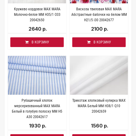
Кружево кордовое MAX MARA
Вискоза твиловая MAX MARA
Молочно-белое MM H35/1 O33
Абстрактные бабочки на белом MM
20042650
H21/5 i30 20042677
2640 р.
2100 р.
В КОРЗИНУ
В КОРЗИНУ
Рубашечный хлопок
Трикотаж хлопковый кулирка MAX
мерсеризованный MAX MARA
MARA Белый MM H38/1 Q10
Белый в голубую полоску MM Н5
20042659
А30 20042617
1930 р.
1560 р.