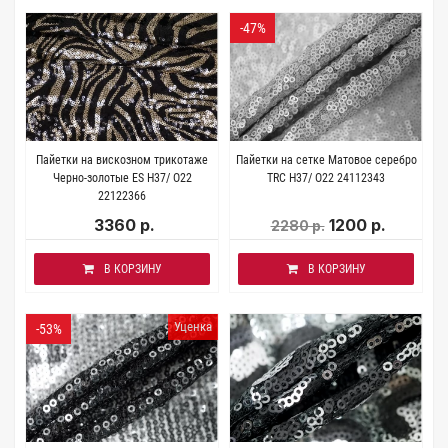
-47%
Пайетки на вискозном трикотаже
Пайетки на сетке Матовое серебро
Черно-золотые ЕS H37/ О22
TRC H37/ О22 24112343
22122366
3360 р.
1200 р.
2280 р.
В КОРЗИНУ
В КОРЗИНУ
Уценка
-53%