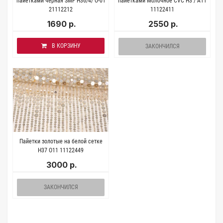
пайетками черная SMF H36/4/ О-01
пайетками Молочное CVC H3 / A11
21112212
11122411
1690 р.
2550 р.
В КОРЗИНУ
ЗАКОНЧИЛСЯ
Пайетки золотые на белой сетке
Н37 О11 11122449
3000 р.
ЗАКОНЧИЛСЯ