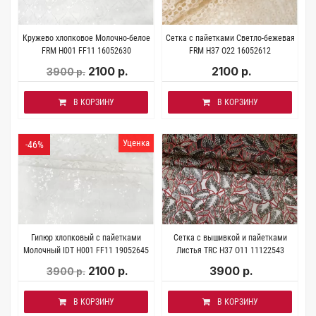
Кружево хлопковое Молочно-белое
Сетка с пайетками Светло-бежевая
FRM H001 FF11 16052630
FRM H37 О22 16052612
2100 р.
2100 р.
3900 р.
В КОРЗИНУ
В КОРЗИНУ
Уценка
-46%
Гипюр хлопковый с пайетками
Сетка с вышивкой и пайетками
Молочный IDT H001 FF11 19052645
Листья TRC H37 О11 11122543
2100 р.
3900 р.
3900 р.
В КОРЗИНУ
В КОРЗИНУ