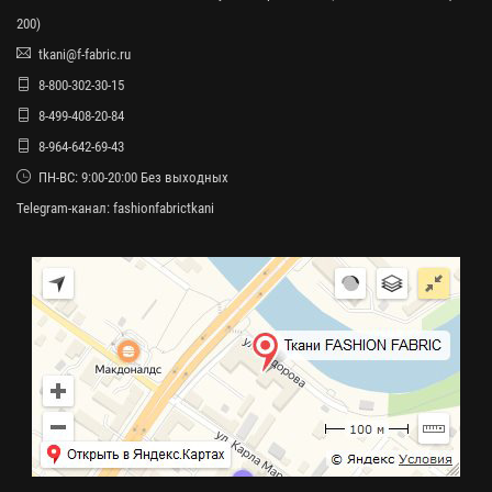
200)
tkani@f-fabric.ru
8-800-302-30-15
8-499-408-20-84
8-964-642-69-43
ПН-ВС: 9:00-20:00 Без выходных
Telegram-канал:
fashionfabrictkani