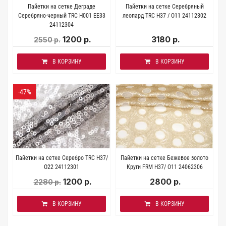
Пайетки на сетке Деграде
Пайетки на сетке Серебряный
Серебряно-черный TRC H001 EE33
леопард TRC H37 / О11 24112302
24112304
1200 р.
3180 р.
2550 р.
В КОРЗИНУ
В КОРЗИНУ
-47%
Пайетки на сетке Серебро TRC H37/
Пайетки на сетке Бежевое золото
О22 24112301
Круги FRM H37/ О11 24062306
1200 р.
2800 р.
2280 р.
В КОРЗИНУ
В КОРЗИНУ