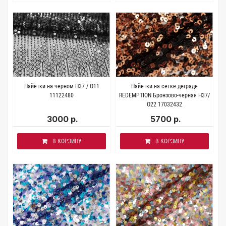
Пайетки на черном H37 / О11
Пайетки на сетке деграде
11122480
REDEMPTION Бронзово-черная H37/
О22 17032432
3000 р.
5700 р.
В КОРЗИНУ
В КОРЗИНУ