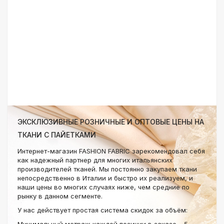
ЭКСКЛЮЗИВНЫЕ РОЗНИЧНЫЕ И ОПТОВЫЕ ЦЕНЫ НА
ТКАНИ С ПАЙЕТКАМИ
Интернет-магазин FASHION FABRIC зарекомендовал себя
как надежный партнер для многих итальянских
производителей тканей. Мы постоянно закупаем ткани
непосредственно в Италии и быстро их реализуем, и
наши цены во многих случаях ниже, чем средние по
рынку в данном сегменте.
У нас действует простая система скидок за объём:
Минимальный метраж каждой позиции в заказе – 5