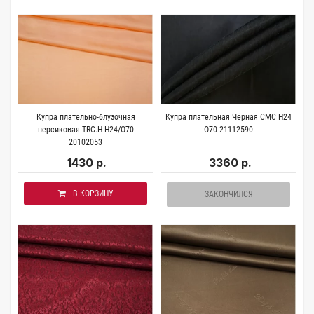
Купра плательно-блузочная
Купра плательная Чёрная СМС H24
персиковая TRC.H-H24/O70
O70 21112590
20102053
1430 р.
3360 р.
В КОРЗИНУ
ЗАКОНЧИЛСЯ