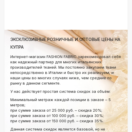
ЭКСКЛЮЗИВНЫЕ РОЗНИЧНЫЕ И ОПТОВЫЕ ЦЕНЫ НА
КУПРА
Интернет-магазин FASHION FABRIC зарекомендовал себя
как надежный партнер для многих итальянских
производителей тканей. Мы постоянно закупаем ткани
непосредственно в Италии и быстро их реализуем, и
наши цены во многих случаях ниже, чем средние по
рынку в данном сегменте.
У нас действует простая система скидок за объём:
Минимальный метраж каждой позиции в заказе – 5
метров;
при сумме заказа от 25 000 руб. – скидка 20%;
при сумме заказа от 100 000 руб. – скидка 30%;
при сумме заказа от 150 000 руб. – скидка 35%.
Данная система скидок является базовой, но не