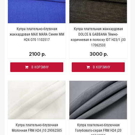
Купра плательно-блузочая
Купра плательная жаккардовая
жаккардовая MAX MARA Синяя MM
DOLCE & GABBANA Тёмно-
H24 O70 1102517
коричневая в полоску IDT H23/1 j33
17062533
2100 р.
3000 р.
В КОРЗИНУ
В КОРЗИНУ
Купра плательно-блузочная
Купра плательно-блузочная
Молочная FRM H24 j10 29062585
Голубовато-серая FRM H24 j20