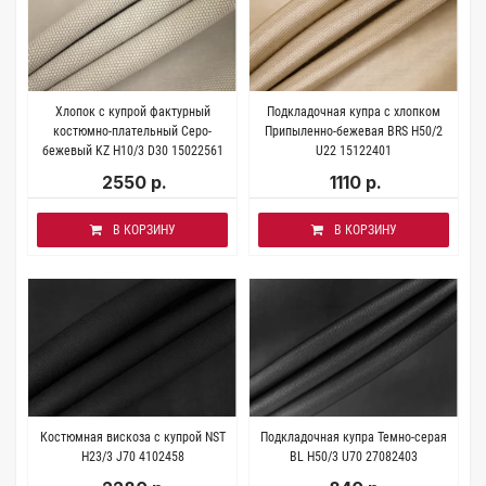
Хлопок с купрой фактурный
Подкладочная купра с хлопком
костюмно-плательный Серо-
Припыленно-бежевая BRS H50/2
бежевый KZ H10/3 D30 15022561
U22 15122401
2550 р.
1110 р.
В КОРЗИНУ
В КОРЗИНУ
Костюмная вискоза с купрой NST
Подкладочная купра Темно-серая
H23/3 J70 4102458
BL H50/3 U70 27082403