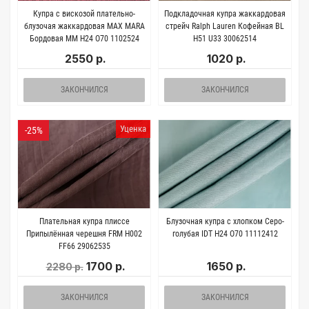
Купра с вискозой плательно-
Подкладочная купра жаккардовая
блузочая жаккардовая MAX MARA
стрейч Ralph Lauren Кофейная BL
Бордовая MM H24 O70 1102524
H51 U33 30062514
2550 р.
1020 р.
ЗАКОНЧИЛСЯ
ЗАКОНЧИЛСЯ
Уценка
-25%
Плательная купра плиссе
Блузочная купра с хлопком Серо-
Припылённая черешня FRM H002
голубая IDT H24 O70 11112412
FF66 29062535
1700 р.
1650 р.
2280 р.
ЗАКОНЧИЛСЯ
ЗАКОНЧИЛСЯ