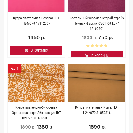
Купра плательная Розовая IDT
Костюмный хлопок с купрой стрейч
H24/O70 17112307
Темная фуксия CVC H00 EE77
12102301
1650 р.
750 р.
1830 р.
В КОРЗИНУ
В КОРЗИНУ
-27%
Купра плательно-блузочная
Купра плательная Кэмел IDT
Оранжевая охра Абстракция IDT
H24/O70 31052318
H21/7/ i70 6092313
1380 р.
1690 р.
1890 р.