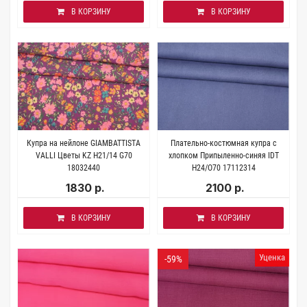
В КОРЗИНУ
В КОРЗИНУ
Купра на нейлоне GIAMBATTISTA
Плательно-костюмная купра с
VALLI Цветы KZ H21/14 G70
хлопком Припыленно-синяя IDT
18032440
H24/O70 17112314
1830 р.
2100 р.
В КОРЗИНУ
В КОРЗИНУ
Уценка
-59%