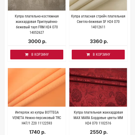
Купра плательно-костюмная
Купра атласная стрейч плательная
жаккардовая Приглушённо-
Светло-бежевая SF H24 O70
бежевый тауп FRM H24 O70
14012611
14052627
3000 р.
3360 р.
В КОРЗИНУ
В КОРЗИНУ
Интерлок из купры BOTTEGA
Купра плательная жаккардовая
VENETA Нежно-персиковый TRC
MAX MARA Бордовые цветы MM
H47/1 Z20 11122593
H24 O70 1102516
1740 р.
2550 р.