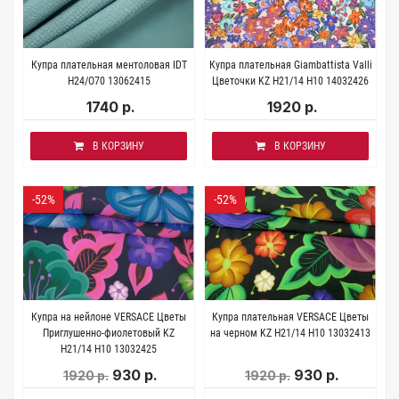
Купра плательная ментоловая IDT
Купра плательная Giambattista Valli
H24/O70 13062415
Цветочки KZ H21/14 Н10 14032426
1740 р.
1920 р.
В КОРЗИНУ
В КОРЗИНУ
-52%
-52%
Купра на нейлоне VERSACE Цветы
Купра плательная VERSACE Цветы
Приглушенно-фиолетовый KZ
на черном KZ H21/14 Н10 13032413
H21/14 Н10 13032425
930 р.
930 р.
1920 р.
1920 р.