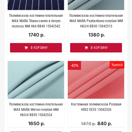
Поливискоза костюмно-плательная
Поливискоза костюмно-плательная
MAX MARA Тёмно-синяя в белую
MAX MARA Разбелённо-голубая MM
полоску MM H64 BB40 15042542
H63/4 BB30 15042515
1740 р.
1380 р.
В КОРЗИНУ
В КОРЗИНУ
Уценка
-43%
Поливискоза костюмно-плательная
Костюмная поливискоза Розовая
MAX MARA Мятно-голубая MM
H002 EE33 13042526
H63/4 BB30 15042524
1650 р.
840 р.
1470 р.