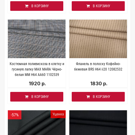
В КОРЗИНУ
В КОРЗИНУ
Костюмная поливискоза в клетку и
Фланель в полоску Кофейно-
гусиную лапку MAX MARA Чёрно-
бежевая BRS H64 ii20 12082532
белая MM H64 AA60 1102539
1920 р.
1830 р.
В КОРЗИНУ
В КОРЗИНУ
Уценка
-57%