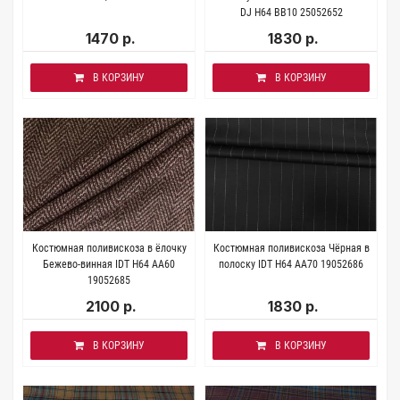
DJ H64 BB10 25052652
1470 р.
1830 р.
В КОРЗИНУ
В КОРЗИНУ
Костюмная поливискоза в ёлочку
Костюмная поливискоза Чёрная в
Бежево-винная IDT H64 AA60
полоску IDT H64 AA70 19052686
19052685
2100 р.
1830 р.
В КОРЗИНУ
В КОРЗИНУ