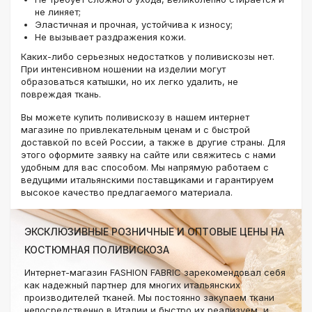
не линяет;
Эластичная и прочная, устойчива к износу;
Не вызывает раздражения кожи.
Каких-либо серьезных недостатков у поливискозы нет.
При интенсивном ношении на изделии могут
образоваться катышки, но их легко удалить, не
повреждая ткань.
Вы можете купить поливискозу в нашем интернет
магазине по привлекательным ценам и с быстрой
доставкой по всей России, а также в другие страны. Для
этого оформите заявку на сайте или свяжитесь с нами
удобным для вас способом. Мы напрямую работаем с
ведущими итальянскими поставщиками и гарантируем
высокое качество предлагаемого материала.
ЭКСКЛЮЗИВНЫЕ РОЗНИЧНЫЕ И ОПТОВЫЕ ЦЕНЫ НА
КОСТЮМНАЯ ПОЛИВИСКОЗА
Интернет-магазин FASHION FABRIC зарекомендовал себя
как надежный партнер для многих итальянских
производителей тканей. Мы постоянно закупаем ткани
непосредственно в Италии и быстро их реализуем, и