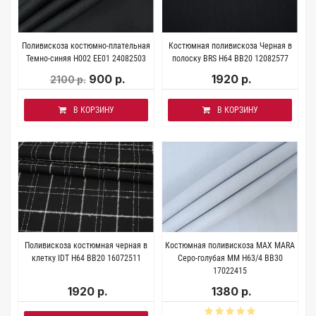
Поливискоза костюмно-плательная
Костюмная поливискоза Черная в
Темно-синяя H002 ЕЕ01 24082503
полоску BRS H64 BB20 12082577
900 р.
1920 р.
2100 р.
В КОРЗИНУ
В КОРЗИНУ
Поливискоза костюмная черная в
Костюмная поливискоза MAX MARA
клетку IDT H64 BB20 16072511
Серо-голубая MM H63/4 BB30
17022415
1920 р.
1380 р.