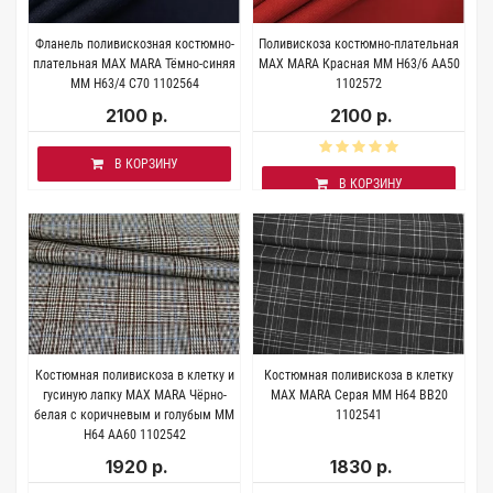
Фланель поливискозная костюмно-
Поливискоза костюмно-плательная
плательная MAX MARA Тёмно-синяя
MAX MARA Красная MM H63/6 AA50
MM H63/4 C70 1102564
1102572
2100 р.
2100 р.
В КОРЗИНУ
В КОРЗИНУ
Костюмная поливискоза в клетку и
Костюмная поливискоза в клетку
гусиную лапку MAX MARA Чёрно-
MAX MARA Серая MM H64 BB20
белая с коричневым и голубым MM
1102541
H64 AA60 1102542
1920 р.
1830 р.