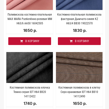
Поливискоза костюмно-плательная
Костюмно-плательная поливискоза
MAX MARA Разбелённо-розовая MM
фактурная Дымчато-синяя KZ
H63/6 AA50 16042505
H63/4 BB30 19022570
1650 р.
1830 р.
В КОРЗИНУ
В КОРЗИНУ
Костюмная поливискоза елочка
Костюмная поливискоза в клетку
Темно-серая IDT H64 BB20
Серо-оранжевая IDT H64 BB10
14112422
14112490
1740 р.
1650 р.