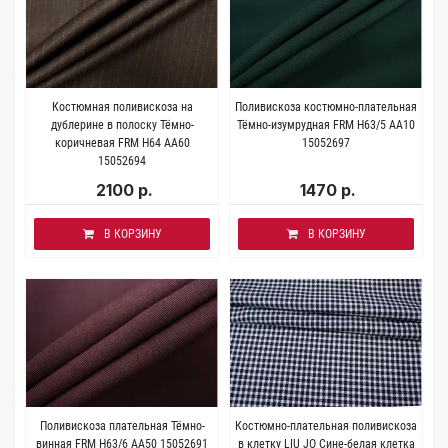
Костюмная поливискоза на
Поливискоза костюмно-плательная
дублерине в полоску Тёмно-
Тёмно-изумрудная FRM H63/5 AA10
коричневая FRM H64 AA60
15052697
15052694
2100 р.
1470 р.
В КОРЗИНУ
В КОРЗИНУ
Поливискоза плательная Тёмно-
Костюмно-плательная поливискоза
винная FRM H63/6 AA50 15052691
в клетку LIU JO Сине-белая клетка