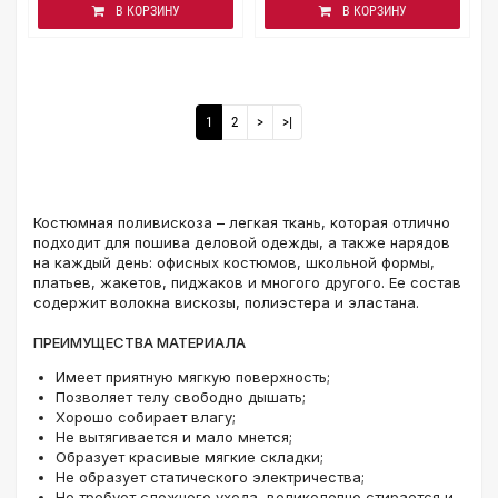
В КОРЗИНУ
В КОРЗИНУ
1
2
>
>|
Костюмная поливискоза – легкая ткань, которая отлично
подходит для пошива деловой одежды, а также нарядов
на каждый день: офисных костюмов, школьной формы,
платьев, жакетов, пиджаков и многого другого. Ее состав
содержит волокна вискозы, полиэстера и эластана.
ПРЕИМУЩЕСТВА МАТЕРИАЛА
Имеет приятную мягкую поверхность;
Позволяет телу свободно дышать;
Хорошо собирает влагу;
Не вытягивается и мало мнется;
Образует красивые мягкие складки;
Не образует статического электричества;
Не требует сложного ухода, великолепно стирается и