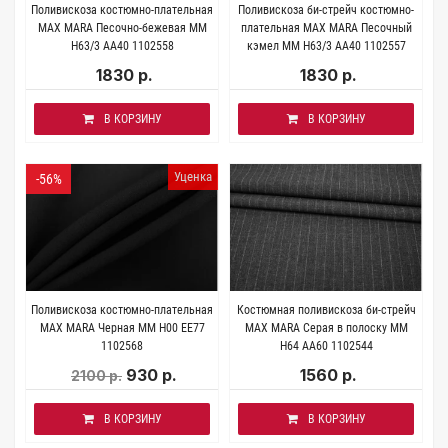
Поливискоза костюмно-плательная
Поливискоза би-стрейч костюмно-
MAX MARA Песочно-бежевая MM
плательная MAX MARA Песочный
H63/3 AA40 1102558
кэмел MM H63/3 AA40 1102557
1830 р.
1830 р.
В КОРЗИНУ
В КОРЗИНУ
Уценка
-56%
Поливискоза костюмно-плательная
Костюмная поливискоза би-стрейч
MAX MARA Черная MM H00 EE77
MAX MARA Серая в полоску MM
1102568
H64 AA60 1102544
930 р.
1560 р.
2100 р.
В КОРЗИНУ
В КОРЗИНУ