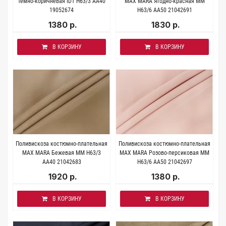
Тёмно-коричневая IDT H63/3 AA40
MAX MARA Ягодно-красная MM
19052674
H63/6 AA50 21042691
1380 р.
1830 р.
В КОРЗИНУ
В КОРЗИНУ
Поливискоза костюмно-плательная
Поливискоза костюмно-плательная
MAX MARA Бежевая MM H63/3
MAX MARA Розово-персиковая MM
AA40 21042683
H63/6 AA50 21042697
1920 р.
1380 р.
В КОРЗИНУ
В КОРЗИНУ