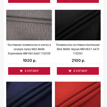
Костюмная поливискоза в клетку и
Поливискоза костюмно-плательная
гусиную лапку MAX MARA
MAX MARA Чёрная MM H63/1 AA70
Коричневая MM H64 AA60 1102538
1102561
1920 р.
2100 р.
В КОРЗИНУ
В КОРЗИНУ