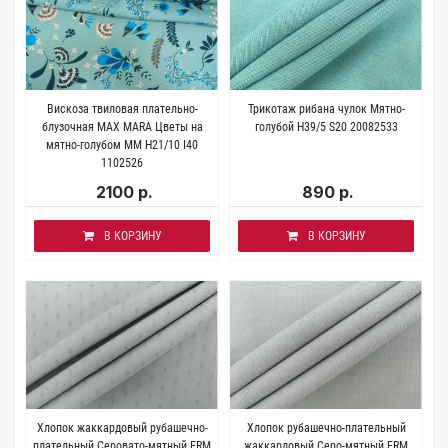
Вискоза твиловая плательно-
Трикотаж рибана чулок Мятно-
блузочная MAX MARA Цветы на
голубой H39/5 S20 20082533
мятно-голубом MM H21/10 I40
1102526
2100 р.
890 р.
В КОРЗИНУ
В КОРЗИНУ
Хлопок жаккардовый рубашечно-
Хлопок рубашечно-плательный
плательный Серовато-мятный FRM
жаккардовый Серо-мятный FRM