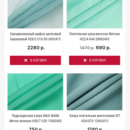
Крешированный шифон шелковый
Плательная креш-вискоза Мятная
Бирюзовый H28/2 О10 DD 6092415
H22/4 K44 28082403
2280 р.
690 р.
1470 р.
В КОРЗИНУ
В КОРЗИНУ
Подкладочная купра MAX MARA
Купра плательная ментоловая IDT
Мятно-зеленая H50/7 U20 15082402
H24/O70 13062415
750 р.
1740 р.