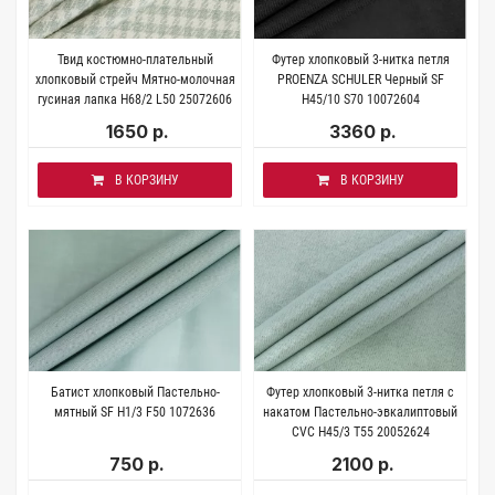
Твид костюмно-плательный
Футер хлопковый 3-нитка петля
хлопковый стрейч Мятно-молочная
PROENZA SCHULER Черный SF
гусиная лапка H68/2 L50 25072606
H45/10 S70 10072604
1650 р.
3360 р.
В КОРЗИНУ
В КОРЗИНУ
Батист хлопковый Пастельно-
Футер хлопковый 3-нитка петля с
мятный SF H1/3 F50 1072636
накатом Пастельно-эвкалиптовый
CVC H45/3 Т55 20052624
750 р.
2100 р.