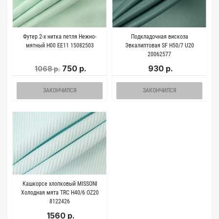
Футер 2-х нитка петля Нежно-
Подкладочная вискоза
мятный H00 ЕЕ11 15082503
Эвкалиптовая SF H50/7 U20
20062577
750 р.
930 р.
1068 р.
ЗАКОНЧИЛСЯ
ЗАКОНЧИЛСЯ
Кашкорсе хлопковый MISSONI
Холодная мята TRC H40/6 OZ20
8122426
1560 р.