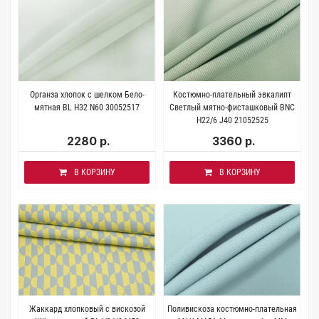
Органза хлопок с шелком Бело-
Костюмно-плательный эвкалипт
мятная BL H32 N60 30052517
Светлый мятно-фисташковый BNC
H22/6 J40 21052525
2280 р.
3360 р.
В КОРЗИНУ
В КОРЗИНУ
Жаккард хлопковый с вискозой
Поливискоза костюмно-плательная