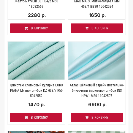
Жёлто-мятный BL H34/2 M50
MAX MARA Мятно-голубая MM
18032569
H63/4 BB30 15042524
2280 р.
1650 р.
В КОРЗИНУ
В КОРЗИНУ
Трикотаж хлопковый кулирка LORO
Атлас шёлковый стрейч плательно-
PIANA Мятно-голубой KZ H38/7 R50
блузочный Бирюзово-голубой INS
5042552
Н29/1 M30 11042507
1470 р.
6900 р.
В КОРЗИНУ
В КОРЗИНУ