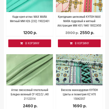
Кади креп-атлас MAX MARA
Крепдешин шелковый КУПОН MAX
Мятный MM H26 (232) 19022401
MARA пудровый и мятный
Абстракция MM H31/ N40 18022450
1200 р.
2550 р.
3900 р.
В КОРЗИНУ
В КОРЗИНУ
Атлас вискозный плательный
Вискоза жаккардовая КУПОН
Бледно-зеленый CF H22/2/ J40
Цветы и геометрия KZ H70
21122314
15042357
2460 р.
1690 р.