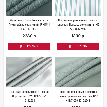
Футер хлопковый 3-нитка петля
Плательно-рубашечный хлопок с
Приглушённо-бирюзовый SF H45/3
тенселем Полоска бело-мятная H5
Т50 14012601
A30 15122502
2280 р.
1830 р.
В КОРЗИНУ
В КОРЗИНУ
Подкладочная вискоза атласная
Трикотаж хлопковый с шерстью
Серо-мятная CVC H50/7 U66
тонкий Приглушённо-мятный BNC
19112564
H38/7 Q50 30102548