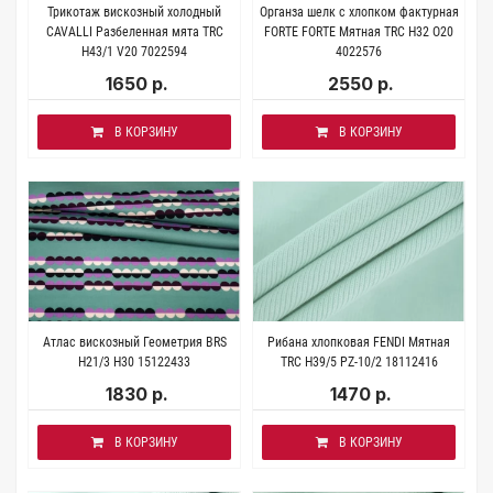
Трикотаж вискозный холодный
Органза шелк с хлопком фактурная
CAVALLI Разбеленная мята TRC
FORTE FORTE Мятная TRC Н32 О20
H43/1 V20 7022594
4022576
1650 р.
2550 р.
В КОРЗИНУ
В КОРЗИНУ
Атлас вискозный Геометрия BRS
Рибана хлопковая FENDI Мятная
H21/3 Н30 15122433
TRC H39/5 PZ-10/2 18112416
1830 р.
1470 р.
В КОРЗИНУ
В КОРЗИНУ