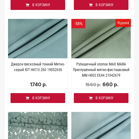
В КОРЗИНУ
В КОРЗИНУ
Уценка
-58%
Джерси вискозный тонкий Мятно-
Рубашечный хлопок MAX MARA
серый IDT H47/3 Z60 19052636
Приглушённый мятно-фисташковый
MM H002 EE44 21042679
1740 р.
660 р.
1560 р.
В КОРЗИНУ
В КОРЗИНУ