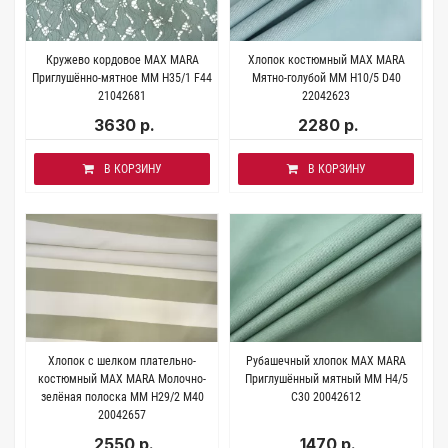
Кружево кордовое MAX MARA
Хлопок костюмный MAX MARA
Приглушённо-мятное MM H35/1 F44
Мятно-голубой MM H10/5 D40
21042681
22042623
3630 р.
2280 р.
В КОРЗИНУ
В КОРЗИНУ
Хлопок с шелком плательно-
Рубашечный хлопок MAX MARA
костюмный MAX MARA Молочно-
Приглушённый мятный MM H4/5
зелёная полоска MM H29/2 М40
C30 20042612
20042657
2550 р.
1470 р.