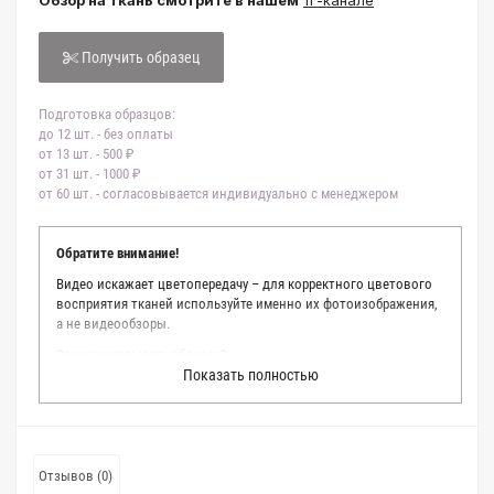
Обзор на ткань смотрите в нашем
тг-канале
Получить образец
Подготовка образцов:
до 12 шт. - без оплаты
от 13 шт. - 500 ₽
от 31 шт. - 1000 ₽
от 60 шт. - согласовывается индивидуально с менеджером
Обратите внимание!
Видео искажает цветопередачу – для корректного цветового
восприятия тканей используйте именно их фотоизображения,
а не видеообзоры.
Зачем заказывать образец?
Показать полностью
Мы делаем все возможное, чтобы точно описать цвет каждой
ткани из нашего каталога. Мы осматриваем и фотографируем
каждую ткань в естественном свете, стараемся находить
только правильные цветовые условия и описания. Но
несмотря на наши старания, мы не можем гарантировать
Отзывов (0)
точное соответствие цветов из-за одного простого факта: