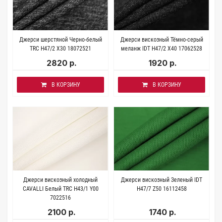
Джерси шерстяной Черно-белый
Джерси вискозный Тёмно-серый
TRC H47/2 X30 18072521
меланж IDT Н47/2 X40 17062528
2820 р.
1920 р.
В КОРЗИНУ
В КОРЗИНУ
Джерси вискозный холодный
Джерси вискозный Зеленый IDT
CAVALLI Белый TRC H43/1 Y00
H47/7 Z50 16112458
7022516
2100 р.
1740 р.