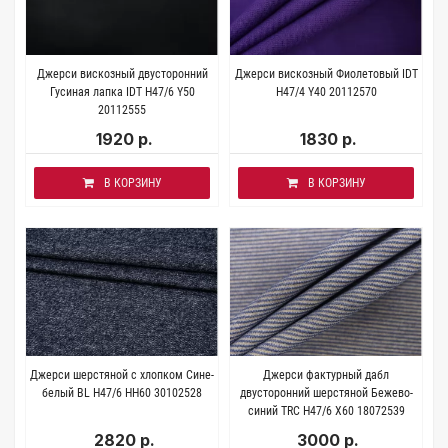
Джерси вискозный двусторонний
Джерси вискозный Фиолетовый IDT
Гусиная лапка IDT H47/6 Y50
H47/4 Y40 20112570
20112555
1920 р.
1830 р.
В КОРЗИНУ
В КОРЗИНУ
Джерси шерстяной с хлопком Сине-
Джерси фактурный дабл
белый BL H47/6 HH60 30102528
двусторонний шерстяной Бежево-
синий TRC H47/6 X60 18072539
2820 р.
3000 р.