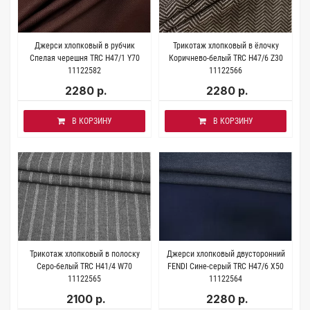
Джерси хлопковый в рубчик
Трикотаж хлопковый в ёлочку
Спелая черешня TRC H47/1 Y70
Коричнево-белый TRC H47/6 Z30
11122582
11122566
2280 р.
2280 р.
В КОРЗИНУ
В КОРЗИНУ
Трикотаж хлопковый в полоску
Джерси хлопковый двусторонний
Серо-белый TRC H41/4 W70
FENDI Сине-серый TRC H47/6 X50
11122565
11122564
2100 р.
2280 р.