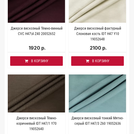
Джерси вискозный Тёмно-винный
Джерси вискозный фактурный
CVC H47\4 Z40 20052652
Слоновая кость IDT H47 Y10
19052648
1920 р.
2100 р.
В КОРЗИНУ
В КОРЗИНУ
Джерси вискозный Тёмно-
Джерси вискозный тонкий Мятно-
коричневый IDT H47/1 Y70
серый IDT H47/3 Z60 19052636
19052640