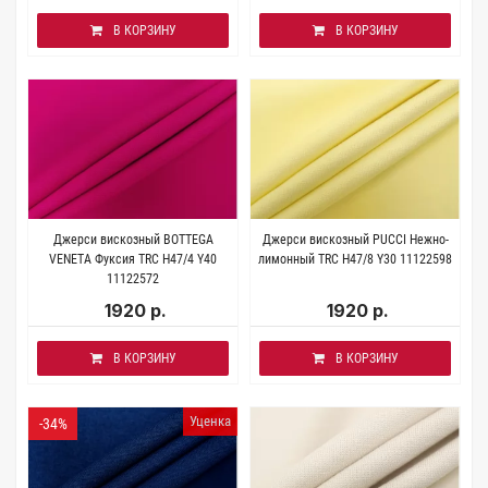
В КОРЗИНУ
В КОРЗИНУ
Джерси вискозный BOTTEGA
Джерси вискозный PUCCI Нежно-
VENETA Фуксия TRC H47/4 Y40
лимонный TRC H47/8 Y30 11122598
11122572
1920 р.
1920 р.
В КОРЗИНУ
В КОРЗИНУ
Уценка
-34%