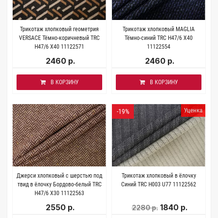
Трикотаж хлопковый геометрия
Трикотаж хлопковый MAGLIA
VERSACE Тёмно-коричневый TRC
Тёмно-синий TRC H47/6 X40
H47/6 X40 11122571
11122554
2460 р.
2460 р.
В КОРЗИНУ
В КОРЗИНУ
Уценка
-19%
Джерси хлопковый с шерстью под
Трикотаж хлопковый в ёлочку
твид в ёлочку Бордово-белый TRC
Синий TRC H003 U77 11122562
H47/6 X30 11122563
2550 р.
1840 р.
2280 р.