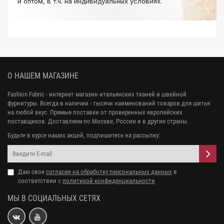
и оптом, в т.ч. на индивидуальных условиях.
О НАШЕМ МАГАЗИНЕ
Fashion Fabric - интернет магазин итальянских тканей и швейной
фурнитуры. Всегда в наличии - тысячи наименований товаров для шитья
на любой вкус. Прямые поставки от проверенных европейских
поставщиков. Доставляем по Москве, России и в другие страны.
Будьте в курсе наших акций, подпишитесь на рассылку:
Даю свое
согласие на обработку персональных данных
в
соответствии с
политикой конфиденциальности
МЫ В СОЦИАЛЬНЫХ СЕТЯХ