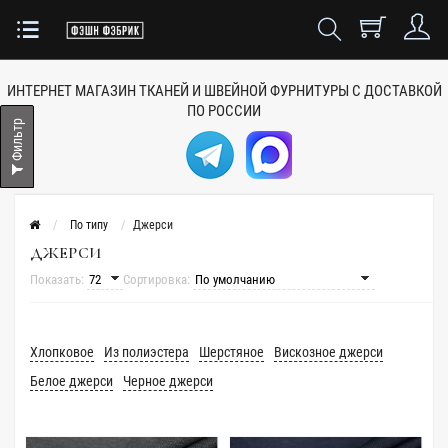
ИНТЕРНЕТ МАГАЗИН ТКАНЕЙ
И ШВЕЙНОЙ ФУРНИТУРЫ
С ДОСТАВКОЙ
ПО РОССИИ
Фильтр
По типу
Джерси
ДЖЕРСИ
Показать:
Сортировка:
Хлопковое
Из полиэстера
Шерстяное
Вискозное джерси
Белое джерси
Черное джерси