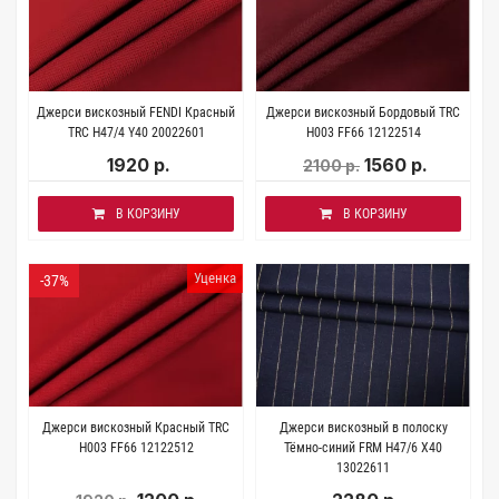
Джерси вискозный FENDI Красный
Джерси вискозный Бордовый TRC
TRC H47/4 Y40 20022601
H003 FF66 12122514
1920 р.
1560 р.
2100 р.
В КОРЗИНУ
В КОРЗИНУ
Уценка
-37%
Джерси вискозный Красный TRC
Джерси вискозный в полоску
H003 FF66 12122512
Тёмно-синий FRM H47/6 X40
13022611