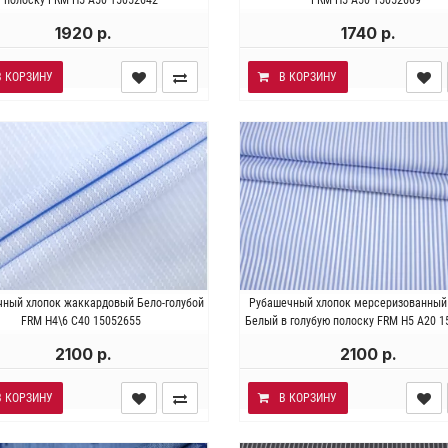
Ширина 142 см.
1920 р.
1740 р.
В КОРЗИНУ
В КОРЗИНУ
алия . Состав 100% хлопок.
Италия . Состав 100% хлоп
ный хлопок жаккардовый Бело-голубой
Рубашечный хлопок мерсеризованный
ность ~ 100 гр/м2. Ширина 153
Плотность ~ 110 гр/м2. Ширина 
FRM H4\6 С40 15052655
Белый в голубую полоску FRM H5 A20 
см.
2100 р.
2100 р.
В КОРЗИНУ
В КОРЗИНУ