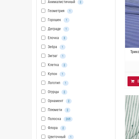
Анималистичный
2
Геометрия
1
Горошек
1
Деграде
1
Елочка
3
Зебра
1
Ита
Трик
Зигзаг
1
эла
Клетка
2
Купон
1
Логотип
1
Огурцы
2
Орнамент
2
Плюмети
2
Полоска
265
Флора
2
Цветочный
1