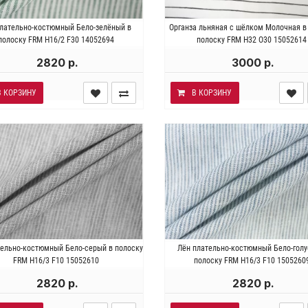
я . Состав 100% лён. Плотность
Италия . Состав 40% лён 36% 
плательно-костюмный Бело-зелёный в
Органза льняная с шёлком Молочная в
 135 гр/м2. Ширина 144 см.
24% шёлк. Плотность ~ 120 г
полоску FRM H16/2 F30 14052694
полоску FRM H32 O30 15052614
Ширина 162 см.
2820 р.
3000 р.
В КОРЗИНУ
В КОРЗИНУ
я . Состав 100% лён. Плотность
Италия . Состав 100% лён. Пло
тельно-костюмный Бело-серый в полоску
Лён плательно-костюмный Бело-голу
 150 гр/м2. Ширина 152 см.
~ 150 гр/м2. Ширина 147 с
FRM H16/3 F10 15052610
полоску FRM H16/3 F10 1505260
2820 р.
2820 р.