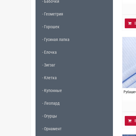
- Бабочки
- Геометрия
- Горошек
- Гусиная лапка
- Елочка
- Зигзаг
- Клетка
- Купонные
Ит
Рубашеч
Плот
- Леопард
- Огурцы
- Орнамент