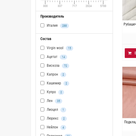
300
337
717
2024
5700
Производитель
Ит
Рубаше
Италия
288
Плотно
Состав
Virgin wool
15
Ацетат
14
Вискоза
72
Капрон
2
Кашемир
2
Купро
2
Лен
35
Лиоцел
1
Люрекс
2
Итал
Подкла
ацета
Нейлон
4