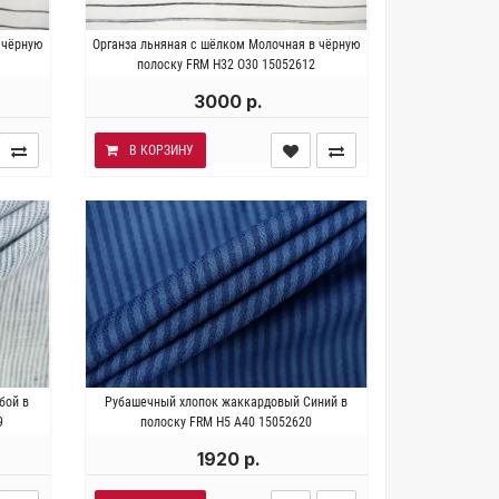
хлопок
Италия . Состав 40% лён 36% хлопок
 чёрную
Органза льняная с шёлком Молочная в чёрную
р/м2.
24% шёлк. Плотность ~ 120 гр/м2.
полоску FRM H32 O30 15052612
Ширина 162 см.
3000 р.
В КОРЗИНУ
тность
Италия . Состав 100% хлопок.
бой в
Рубашечный хлопок жаккардовый Синий в
м.
Плотность ~ 140 гр/м2. Ширина 145
9
полоску FRM H5 A40 15052620
см.
1920 р.