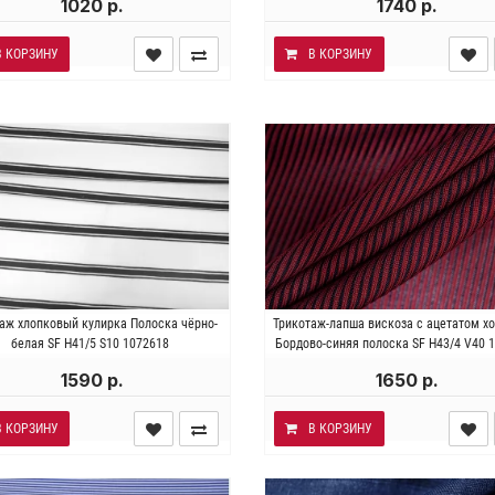
1020 р.
1740 р.
В КОРЗИНУ
В КОРЗИНУ
лия . Состав 97% хлопок 3%
Италия . Состав 60% ацетат
аж хлопковый кулирка Полоска чёрно-
Трикотаж-лапша вискоза с ацетатом х
стан. Плотность~ 185 гр/м2.
вискоза. Плотность ~180 гр
белая SF H41/5 S10 1072618
Бордово-синяя полоска SF H43/4 V40 
Ширина 125 см.
Ширина 158 см.
1590 р.
1650 р.
В КОРЗИНУ
В КОРЗИНУ