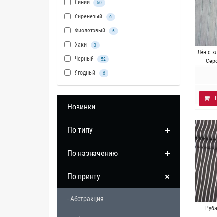
Синий
50
Сиреневый
6
Фиолетовый
6
Хаки
3
Итали
Лён с х
Черный
52
2% эл
Сер
Ягодный
6
Новинки
По типу
По назначению
По принту
- Абстракция
Ит
Руба
Плотно