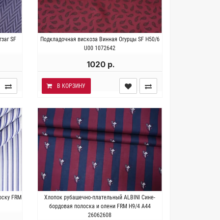
за.
Италия . Состав 70% вискоза 30%
заг SF
Подкладочная вискоза Винная Огурцы SF H50/6
43 см.
ацетат. Плотность ~80 гр/м2. Ширина
U00 1072642
136 см.
1020 р.
В КОРЗИНУ
к 3%
Италия . Состав 100% хлопок.
оску FRM
Хлопок рубашечно-плательный ALBINI Сине-
/м2.
Плотность ~ 140 гр/м2. Ширина 148
бордовая полоска и олени FRM H9/4 A44
см.
26062608