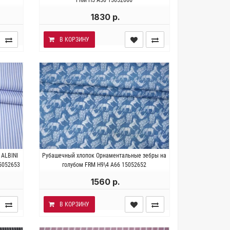
см.
1830 р.
В КОРЗИНУ
ок.
Италия . Состав 100% хлопок.
 ALBINI
Рубашечный хлопок Орнаментальные зебры на
151 см.
Плотность ~ 90 гр/м2. Ширина 148 см.
15052653
голубом FRM Н9\4 А66 15052652
1560 р.
В КОРЗИНУ