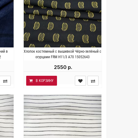
тность
Италия . Состав 100% хлопок.
ний в
Хлопок костюмный с вышивкой Чёрно-зелёный с
м.
Плотность ~ 280 гр/м2. Ширина 142
2
огурцами FRM H11/3 A70 15052643
см.
2550 р.
В КОРЗИНУ