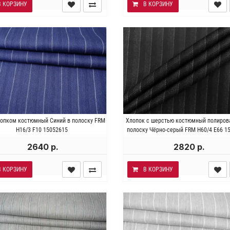
В КОРЗИНУ
В КОРЗИНУ
я . Состав 60% лён 38% хлопок
Италия . Состав 60% хлопок
лопком костюмный Синий в полоску FRM
Хлопок с шерстью костюмный полиров
астан. Плотность ~ 220 гр/м2.
шерсть 3% эластан. Плотность
H16/3 F10 15052615
полоску Чёрно-серый FRM H60/4 E66 1
Ширина 148 см.
гр/м2. Ширина 150 см.
2640 р.
2820 р.
В КОРЗИНУ
В КОРЗИНУ