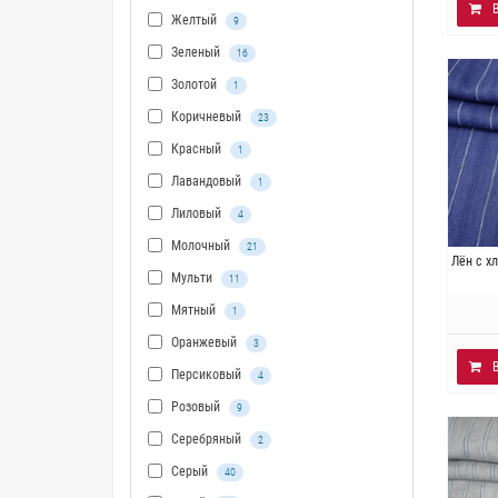
Желтый
9
Зеленый
16
Золотой
1
Коричневый
23
Красный
1
Лавандовый
1
Лиловый
4
Молочный
21
Итали
Лён с х
Мульти
2% эл
11
Мятный
1
Оранжевый
3
Персиковый
4
Розовый
9
Серебряный
2
Серый
40