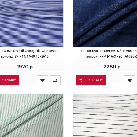
лия . Состав 95% вискоза 5%
Италия . Состав 100% лён. Пло
отаж вискозный холодный Сине-белая
Лён плательно-костюмный Тёмно-си
стан. Плотность ~180 гр/м2.
~170 гр/м2. Ширина 146 с
полоска SF H43/4 V40 1072615
полоску FRM H16\3 F30 1605266
Ширина 160 см.
1920 р.
2280 р.
В КОРЗИНУ
В КОРЗИНУ