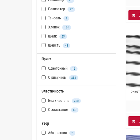
Полиамид
11
Полиэстер
27
Тенсель
2
Хлопок
161
Шелк
25
Шерсть
43
Принт
Однотонный
16
С рисунком
283
Эластичность
Ита
Трикот
эла
Без эластана
220
С эластаном
68
Узор
Абстракция
2