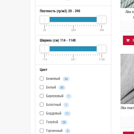
Плотность (гр/м2)
20
-
390
Итали
Лён 
~
20
205
390
Ширина (см)
114
-
1148
114
631
1148
Цвет
Бежевый
34
Белый
85
Бирюзовый
1
Болотный
1
Итали
Лён пла
~
Бордовый
11
Голубой
28
Горчичный
3