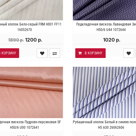
алия . Состав 100% хлопок.
Италия . Состав 100% виско
чный хлопок Бело-серый FRM H001 FF11
Подкладочная вискоза Лавандовая Зиг
сть ~ 80 гр/м2. Ширина 156 см.
Плотность ~90 гр/м2. Ширина 1
16052670
H50/6 U44 1072644
1200 р.
1020 р.
1890 р.
В КОРЗИНУ
В КОРЗИНУ
ия . Состав 60% вискоза 40%
Италия . Состав 97% хлопо
дочная вискоза Пудрово-персиковая SF
Рубашечный хлопок Белый в синюю пол
т. Плотность ~80 гр/м2. Ширина
эластан. Плотность ~ 120 гр
H50/6 U00 1072641
H5 A30 26062606
136 см.
Ширина 146 см.