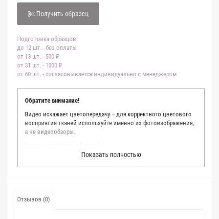
Получить образец
Подготовка образцов:
до 12 шт. - без оплаты
от 13 шт. - 500 ₽
от 31 шт. - 1000 ₽
от 60 шт. - согласовывается индивидуально с менеджером
Обратите внимание!
Видео искажает цветопередачу – для корректного цветового
восприятия тканей используйте именно их фотоизображения,
а не видеообзоры.
Зачем заказывать образец?
Показать полностью
Мы делаем все возможное, чтобы точно описать цвет каждой
ткани из нашего каталога. Мы осматриваем и фотографируем
каждую ткань в естественном свете, стараемся находить
только правильные цветовые условия и описания. Но
несмотря на наши старания, мы не можем гарантировать
Отзывов (0)
точное соответствие цветов из-за одного простого факта:
различия в цветовых настройках мониторов или мобильных