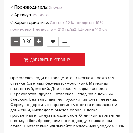
Производитель:
Япония
Артикул:
22042615
Характеристики:
Состав 82% триацетат 18%
полиэстер. Плотность ~ 210 гр/м2. Ширина 140 см.
ДОБАВИТЬ В КОРЗИНУ
Прекрасная кади из триацетата, в нежном кремовом
оттенке (светлый бежевато-молочный). Материал
пластичный, мягкий. Две стороны- одна креповая -
шероховатая, другая - атласная - гладкая с нежным
блеском. Без эластана, но пружинит за счет плетения.
Форму не держит, но красиво смотрится в складках и
движении, ниспадает. Мнется слабо. Слегка
просвечивает силуэт в один слой. Отличный вариант на
платья, юбки, брюки, кимоно и одежду в пижамном
стиле. Обязательно учитывайте возможную усадку 5-10%