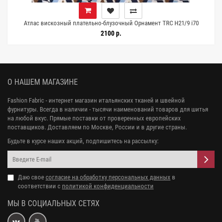
7
Атлас вискозный плательно-блузочный Орнамент TRC H21/9 i70
10072605
2100 р.
О НАШЕМ МАГАЗИНЕ
Fashion Fabric - интернет магазин итальянских тканей и швейной
фурнитуры. Всегда в наличии - тысячи наименований товаров для шитья
на любой вкус. Прямые поставки от проверенных европейских
поставщиков. Доставляем по Москве, России и в другие страны.
Будьте в курсе наших акций, подпишитесь на рассылку:
Даю свое
согласие на обработку персональных данных
в
соответствии с
политикой конфиденциальности
МЫ В СОЦИАЛЬНЫХ СЕТЯХ