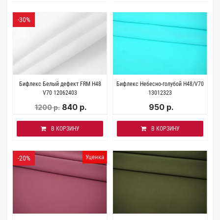
-30%
Бифлекс Белый дефект FRM Н48
Бифлекс Небесно-голубой H48/V70
V70 12062403
13012323
840 р.
950 р.
1200 р.
В КОРЗИНУ
В КОРЗИНУ
Уценка
-20%