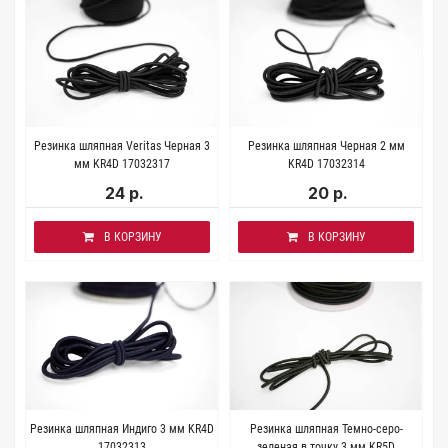
Резинка шляпная Veritas Черная 3
Резинка шляпная Черная 2 мм
мм KR4D 17032317
KR4D 17032314
24 р.
20 р.
В КОРЗИНУ
В КОРЗИНУ
Резинка шляпная Индиго 3 мм KR4D
Резинка шляпная Темно-серо-
17032313
зеленая в точку 3 мм KR5D