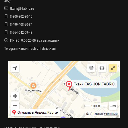
200)
tkani@f-fabric.ru
8-800-302-30-15
8-499-408-20-84
8-964-642-69-43
ПН-ВС: 9:00-20:00 Без выходных
Telegram-канал:
fashionfabrictkani