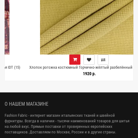
5)
Хлопок рогожка костюмный Горчично-жёлтый разбелённый H10/3 E20
25072611
1920 р.
О НАШЕМ МАГАЗИНЕ
Fashion Fabric - интернет магазин итальянских тканей и швейной
фурнитуры. Всегда в наличии - тысячи наименований товаров для шитья
на любой вкус. Прямые поставки от проверенных европейских
поставщиков. Доставляем по Москве, России и в другие страны.