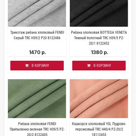
Трикотаж рибана хлопковый FENDI
Рибана хлопковая BOTTEGA VENETA
Серый TRC H39/2 Р20 8122486
Темный болотный TRC H39/5 PZ-
20/1 8122452
1470 р.
1380 р.
В КОРЗИНУ
В КОРЗИНУ
Рибана хлопковая FENDI
Кашкорсе хлопковый YSL Пудрово-
Припыленно-зеленая TRC H39/5 PZ-
персиковый TRC H40/4 PZ-20/2
20/2 8122405
18112453