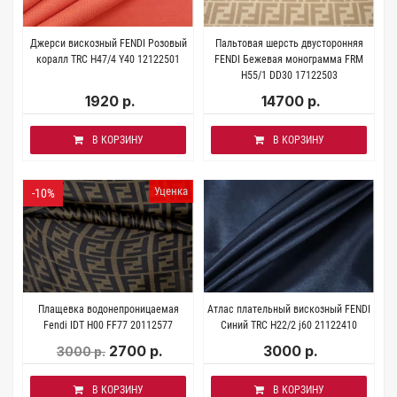
Джерси вискозный FENDI Розовый
Пальтовая шерсть двусторонняя
коралл TRC H47/4 Y40 12122501
FENDI Бежевая монограмма FRM
H55/1 DD30 17122503
1920 р.
14700 р.
В КОРЗИНУ
В КОРЗИНУ
Уценка
-10%
Плащевка водонепроницаемая
Атлас плательный вискозный FENDI
Fendi IDT H00 FF77 20112577
Синий TRC Н22/2 j60 21122410
2700 р.
3000 р.
3000 р.
В КОРЗИНУ
В КОРЗИНУ