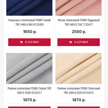
Кашкорсе хлопковый FENDI Синий
Футер хлопковый FENDI Пудровый
TRC H40/6 R60 8122450
TRC H45/5 Т40 7122417
1650 р.
2550 р.
В КОРЗИНУ
В КОРЗИНУ
Рибана хлопковая FENDI Серая TRC
Рибана хлопковая FENDI Телесный
H39/2 OZ40 8122417
TRC H39/4 OZ20 8122413
1470 р.
1470 р.