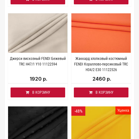
Джерси вискозный FENDI Бежевый
Жаккард хлопковый костюмный
TRC H47/1 Y10 11122594
FENDI Кораллово-персиковый TRC
H34/2 E30 11122526
1920 р.
2460 р.
В КОРЗИНУ
В КОРЗИНУ
Уценка
-48%