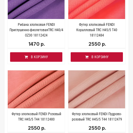
Рибана хлопковая FENDI
Футер хлопковый FENDI
Приглушенно-фиолетоваяTRC H40/4
Коралловый TRC H45/5 Т40
OZ30 18112424
18112484
1470 р.
2550 р.
В КОРЗИНУ
В КОРЗИНУ
Футер хлопковый FENDI Розовый
Футер хлопковый FENDI Пудрово-
TRC H45/5 T44 18112480
розовый TRC H45/5 T44 18112479
2550 р.
2550 р.