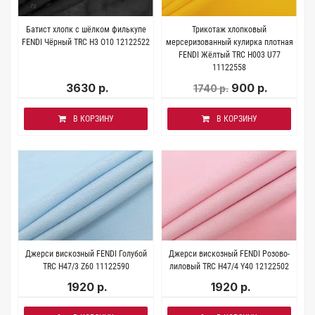
Батист хлопк с шёлком филькупе
Трикотаж хлопковый
FENDI Чёрный TRC H3 O10 12122522
мерсеризованный кулирка плотная
FENDI Жёлтый TRC H003 U77
11122558
3630 р.
900 р.
1740 р.
В КОРЗИНУ
В КОРЗИНУ
Джерси вискозный FENDI Голубой
Джерси вискозный FENDI Розово-
TRC H47/3 Z60 11122590
лиловый TRC H47/4 Y40 12122502
1920 р.
1920 р.