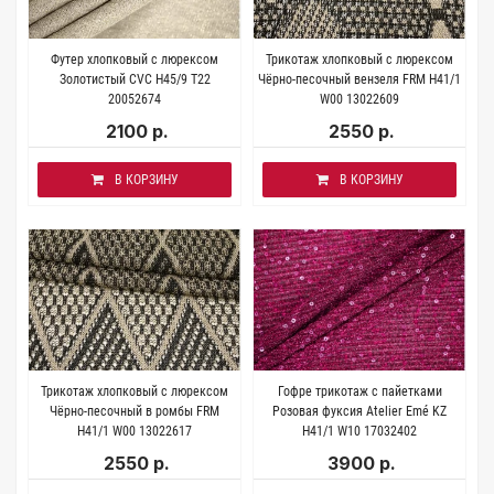
Футер хлопковый с люрексом
Трикотаж хлопковый с люрексом
Золотистый CVC Н45/9 T22
Чёрно-песочный вензеля FRM H41/1
20052674
W00 13022609
2100 р.
2550 р.
В КОРЗИНУ
В КОРЗИНУ
Трикотаж хлопковый с люрексом
Гофре трикотаж с пайетками
Чёрно-песочный в ромбы FRM
Розовая фуксия Atelier Emé KZ
H41/1 W00 13022617
Н41/1 W10 17032402
2550 р.
3900 р.