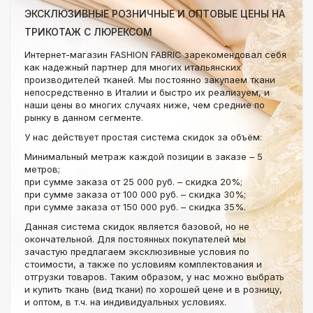
ЭКСКЛЮЗИВНЫЕ РОЗНИЧНЫЕ И ОПТОВЫЕ ЦЕНЫ НА
ТРИКОТАЖ С ЛЮРЕКСОМ
Интернет-магазин FASHION FABRIC зарекомендовал себя
как надежный партнер для многих итальянских
производителей тканей. Мы постоянно закупаем ткани
непосредственно в Италии и быстро их реализуем, и
наши цены во многих случаях ниже, чем средние по
рынку в данном сегменте.
У нас действует простая система скидок за объём:
Минимальный метраж каждой позиции в заказе – 5
метров;
при сумме заказа от 25 000 руб. – скидка 20%;
при сумме заказа от 100 000 руб. – скидка 30%;
при сумме заказа от 150 000 руб. – скидка 35%.
Данная система скидок является базовой, но не
окончательной. Для постоянных покупателей мы
зачастую предлагаем эксклюзивные условия по
стоимости, а также по условиям комплектования и
отгрузки товаров. Таким образом, у нас можно выбрать
и купить ткань (вид ткани) по хорошей цене и в розницу,
и оптом, в т.ч. на индивидуальных условиях.