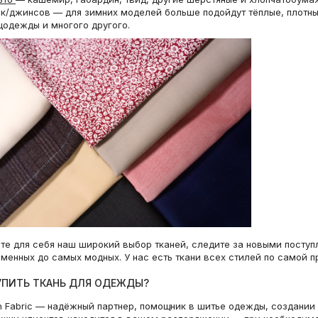
(ДФ9) 16022527-1
к/джинсов — для зимних моделей больше подойдут тёплые, плотные
цодежды и многого другого.
ОТРЕЗ 1,7 М Вискоза твиловая MAX MARA
ОТРЕЗ 1,45 М ДЕФЕКТ Джерси ви
Цветы на тёмно-синем MM (17) 20042679-1
Бордовый TRC (ДФ4) 121225
2610 р.
1522 р.
3264 р.
3045 р.
те для себя наш широкий выбор тканей, следите за новыми поступ
менных до самых модных. У нас есть ткани всех стилей по самой п
УПИТЬ ТКАНЬ ДЛЯ ОДЕЖДЫ?
n Fabric — надёжный партнер, помощник в шитье одежды, создании