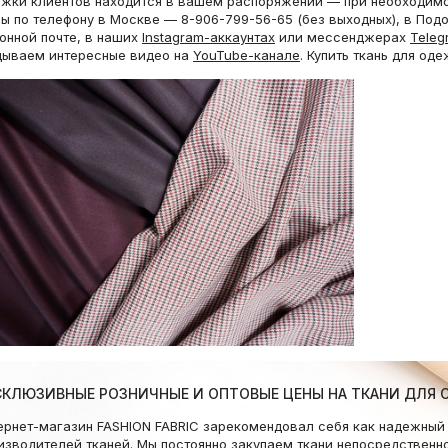
жки клиентов находится в вашем распоряжении — при необходимос
ы по телефону в Москве — 8-906-799-56-65 (без выходных), в Подо
онной почте, в наших
Instagram-аккаунтах
или мессенджерах
Teleg
дываем интересные видео на
YouTube-канале
. Купить ткань для о
СКЛЮЗИВНЫЕ РОЗНИЧНЫЕ И ОПТОВЫЕ ЦЕНЫ НА ТКАНИ ДЛЯ
ернет-магазин FASHION FABRIC зарекомендовал себя как надежный 
изводителей тканей. Мы постоянно закупаем ткани непосредственно