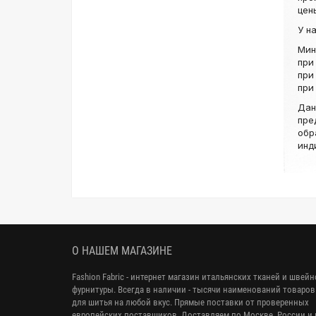
цен
У н
Мин
при
при
при
Дан
пре
обр
инд
О НАШЕМ МАГАЗИНЕ
Fashion Fabric - интернет магазин итальянских тканей и швей
фурнитуры. Всегда в наличии - тысячи наименований товаров
для шитья на любой вкус. Прямые поставки от проверенных
европейских поставщиков. Доставляем по Москве, России и 