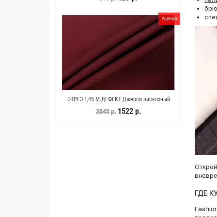
(ДФ9) 16022527-1
брю
спе
Уценка
 1,45 М ДЕФЕКТ Джерси вискозный
ОТРЕЗ 1 М Плательная вискоза розовая ISF
ордовый TRC (ДФ4) 12122514-3
(17) 11052205-2
1522 р.
630 р.
3045 р.
1290 р.
Открой
вневре
ГДЕ К
Fashio