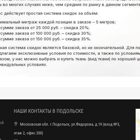
ы во многих случаях ниже, чем средние по рынку в данном сегменте
ас действует простая система скидок за объём:
имальный метраж каждой позиции в заказе – 5 метров;
 сумме заказа от 25 000 руб. – скидка 20%;
 сумме заказа от 100 000 руб. – скидка 30%;
 сумме заказа от 150 000 руб. – скидка 35%.
ная система скидок является базовой, но не окончательной. Для п
длагаем эксклюзивные условия по стоимости, а также по условиям
азом, у нас можно выбрать и купить ткань (вид ткани) по хорошей цен
ивидуальных условиях.
НАШИ КОНТАКТЫ В ПОДОЛЬСКЕ
ной
Московская обл. г.Подольск, ул.Федорова, д.19 (вход №3,
этаж 2, офис 200)
в