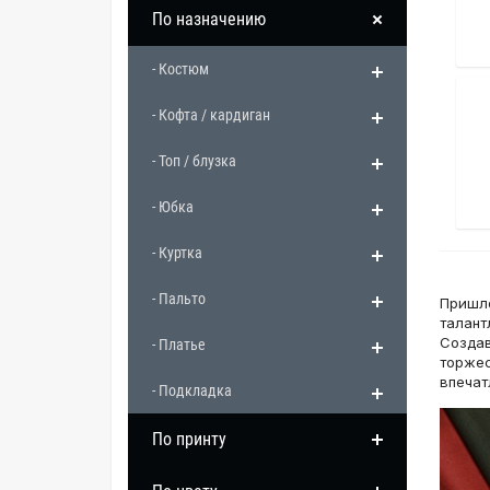
По назначению
- Костюм
- Кофта / кардиган
- Топ / блузка
- Юбка
- Куртка
- Пальто
Пришло
талант
Создав
- Платье
торжес
впечат
- Подкладка
По принту