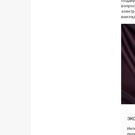
поддер
вопрос
электр
выкла
ЭК
Инт
про