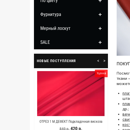
По цвету
Фурнитура
Мерный лоскут
SALE
<
>
НОВЫЕ ПОСТУПЛЕНИЯ
ПОКУП
Посмот
Уценка
ткани 
можете
пла
шта
пла
др.;
веч
сви
1 М ДЕФЕКТ Подкладочная вискоза
ОТРЕЗ 0,35 М Костюмная шерсть Иссиня-
ко
NDER MCQUEEN Красно-розовая KZ
черная BL (17) 18032581-2
420 р.
600 р.
840 р.
861 р.
пал