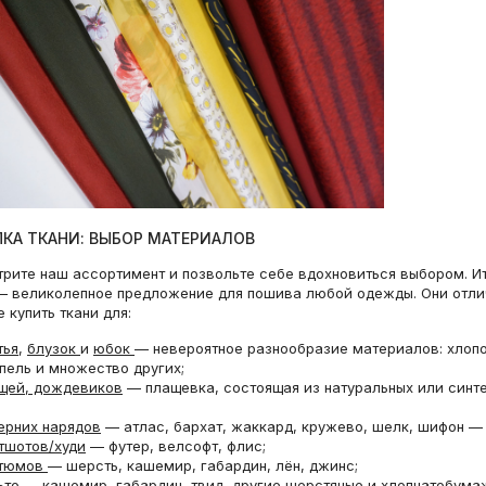
КА ТКАНИ: ВЫБОР МАТЕРИАЛОВ
рите наш ассортимент и позвольте себе вдохновиться выбором. И
— великолепное предложение для пошива любой одежды. Они отл
 купить ткани для:
тья
,
блузок
и
юбок
— невероятное разнообразие материалов: хлопок
пель и множество других;
щей, дождевиков
— плащевка, состоящая из натуральных или синт
ерних нарядов
— атлас, бархат, жаккард, кружево, шелк, шифон —
тшотов/худи
— футер, велсофт, флис;
ОТРЕЗ 1,5 М Футер хлопковый 3-нитка FENDI
ОТРЕЗ 1 М ДЕФЕКТ Подкладочная
стюмов
— шерсть, кашемир, габардин, лён, джинс;
Светло-персиковый TRC (35) 8122497-6
ALEXANDER MCQUEEN Красно-роз
3060 р.
420 р.
3825 р.
840 р.
ьто
— кашемир, габардин, твид, другие шерстяные и хлопчатобума