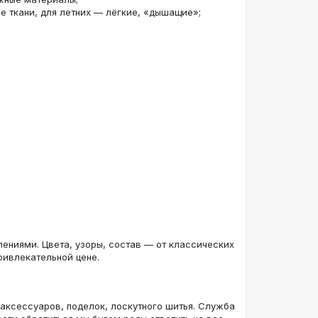
 ткани, для летних — лёгкие, «дышащие»;
Уценка
скозный
14-3
лениями. Цвета, узоры, состав — от классических
ривлекательной цене.
 аксессуаров, поделок, лоскутного шитья. Служба