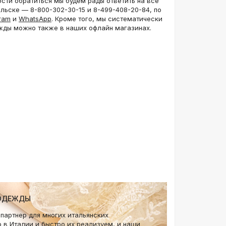
ти обратиться мы будем рады ответить на все
льске — 8-800-302-30-15 и 8-499-408-20-84, по
ram
и
WhatsApp
. Кроме того, мы систематически
дежды можно также в наших офлайн магазинах.
 ОДЕЖДЫ
партнер для многих итальянских
 в Италии и быстро их реализуем, и наши