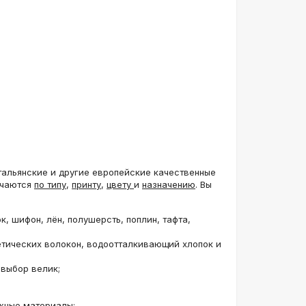
тальянские и другие европейские качественные
Уценка
ичаются
по типу
,
принту
,
цвету
и
назначению
. Вы
, шифон, лён, полушерсть, поплин, тафта,
етических волокон, водоотталкивающий хлопок и
 выбор велик;
 вискоза
овая KZ
жные материалы;