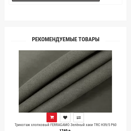
(ателье), то данная услуга поможет Вам улучшить работу с
клиентами.
РЕКОМЕНДУЕМЫЕ ТОВАРЫ
Трикотаж хлопковый FERRAGAMO Зелёный хаки TRC H39/5 P60
10022677
1740 р.