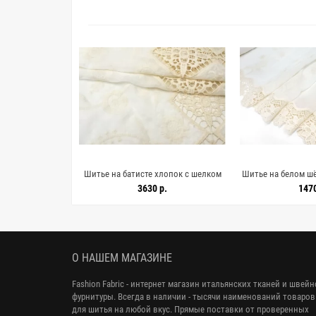
вом батисте
Шитье на батисте хлопок с шелком
Шитье на белом шё
/A11 19112535
Молочное CVC H3 / A11 19112533
хлопковым кружевом
р.
3630 р.
1470
1007
О НАШЕМ МАГАЗИНЕ
Fashion Fabric - интернет магазин итальянских тканей и швей
фурнитуры. Всегда в наличии - тысячи наименований товаров
для шитья на любой вкус. Прямые поставки от проверенных