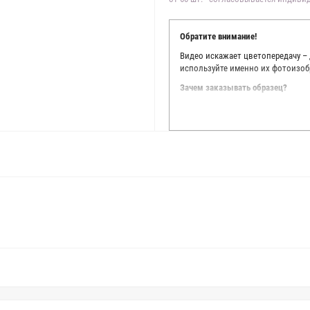
Обратите внимание!
Видео искажает цветопередачу –
используйте именно их фотоизоб
Зачем заказывать образец?
Мы делаем все возможное, чтобы
Мы осматриваем и фотографируем
находить только правильные цве
старания, мы не можем гарантиро
простого факта: различия в цве
слишком велики для однозначног
поэтому мы предлагаем вам заказ
Вы занимаетесь индивидуальным 
улучшить работу с клиентами.