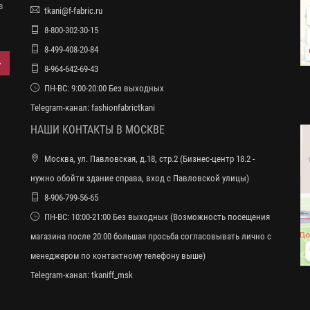
в
tkani@f-fabric.ru
8-800-302-30-15
8-499-408-20-84
8-964-642-69-43
ПН-ВС: 9:00-20:00 Без выходных
Telegram-канал:
fashionfabrictkani
НАШИ КОНТАКТЫ В МОСКВЕ
Москва, ул. Павловская, д.18, стр.2 (Бизнес-центр 18.2 -
нужно обойти здание справа, вход с Павловской улицы)
8-906-799-56-65
ПН-ВС: 10:00-21:00 Без выходных (Возможность посещения
магазина после 20:00 большая просьба согласовывать лично с
менеджером по контактному телефону выше)
Telegram-канал:
tkaniff_msk