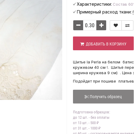
Характеристики:
Состав 60
Примерный расход ткани:
ДОБАВИТЬ В КОРЗИНУ
Шитье la Perla на белом бати
кружевом 40 см !. Шитьё пере
ширина кружева 9 см) . Цена 
Подойдет при пошиве платьев,
Получить образец
Подготовка образцов:
до 12 шт. - без оплаты
от 13 шт. - 500 ₽
от 31 шт. - 1000 ₽
от 60 шт. - согласовывается индив