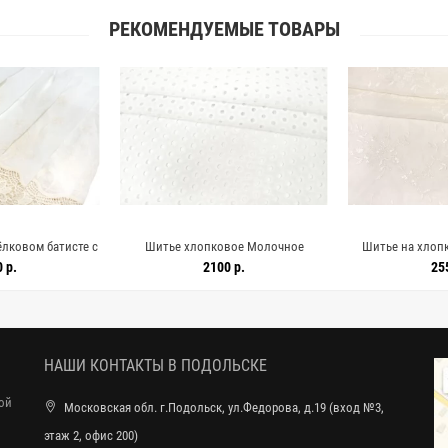
РЕКОМЕНДУЕМЫЕ ТОВАРЫ
лковом батисте с
Шитье хлопковое Молочное
Шитье на хлоп
 la Perla KR-4E/1
Орнамент IDT H3/ A11 24032501
пайетками Моло
 р.
2100 р.
25
2526
111
НАШИ КОНТАКТЫ В ПОДОЛЬСКЕ
ной
Московская обл. г.Подольск, ул.Федорова, д.19 (вход №3,
этаж 2, офис 200)