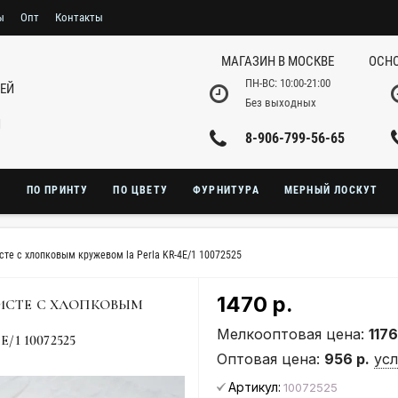
ы
Опт
Контакты
МАГАЗИН В МОСКВЕ
ОСНО
ПН-ВС: 10:00-21:00
НЕЙ
Без выходных
И
8-906-799-56-65
Ю
ПО ПРИНТУ
ПО ЦВЕТУ
ФУРНИТУРА
МЕРНЫЙ ЛОСКУТ
те с хлопковым кружевом la Perla KR-4E/1 10072525
1470 р.
ИСТЕ С ХЛОПКОВЫМ
Мелкооптовая цена:
1176
1 10072525
Оптовая цена:
956 р.
ус
Артикул:
10072525