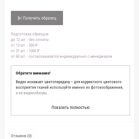
Получить образец
Подготовка образцов:
до 12 шт. - без оплаты
от 13 шт. - 500 ₽
от 31 шт. - 1000 ₽
от 60 шт. - согласовывается индивидуально с менеджером
Обратите внимание!
Видео искажает цветопередачу – для корректного цветового
восприятия тканей используйте именно их фотоизображения,
а не видеообзоры.
Зачем заказывать образец?
Показать полностью
Мы делаем все возможное, чтобы точно описать цвет каждой
ткани из нашего каталога. Мы осматриваем и фотографируем
каждую ткань в естественном свете, стараемся находить
только правильные цветовые условия и описания. Но
несмотря на наши старания, мы не можем гарантировать
Отзывов (0)
точное соответствие цветов из-за одного простого факта: