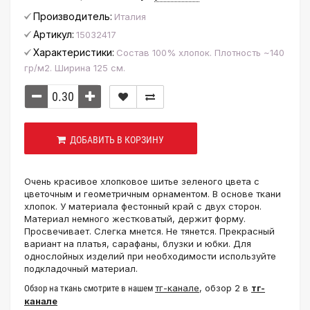
Производитель:
Италия
Артикул:
15032417
Характеристики:
Состав 100% хлопок. Плотность ~140
гр/м2. Ширина 125 см.
ДОБАВИТЬ В КОРЗИНУ
Очень красивое хлопковое шитье зеленого цвета с
цветочным и геометричным орнаментом. В основе ткани
хлопок. У материала фестонный край с двух сторон.
Материал немного жестковатый, держит форму.
Просвечивает. Слегка мнется. Не тянется. Прекрасный
вариант на платья, сарафаны, блузки и юбки. Для
однослойных изделий при необходимости используйте
подкладочный материал.
тг-канале
, обзор 2 в
тг-
Обзор на ткань смотрите в нашем
канале