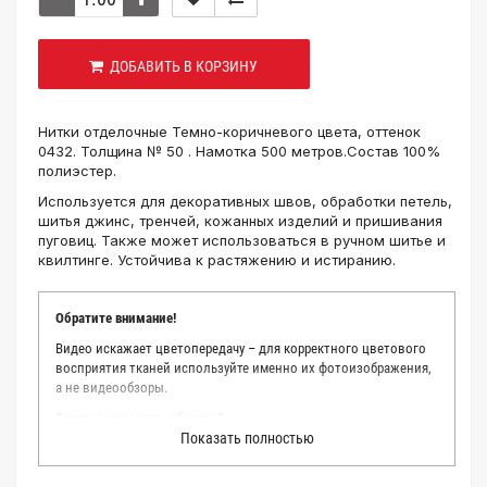
ДОБАВИТЬ В КОРЗИНУ
Нитки отделочные Темно-коричневого цвета, оттенок
0432. Толщина № 50 . Намотка 500 метров.Состав 100%
полиэстер.
Используется для декоративных швов, обработки петель,
шитья джинс, тренчей, кожанных изделий и пришивания
пуговиц. Также может использоваться в ручном шитье и
квилтинге. Устойчива к растяжению и истиранию.
Обратите внимание!
Видео искажает цветопередачу – для корректного цветового
восприятия тканей используйте именно их фотоизображения,
а не видеообзоры.
Зачем заказывать образец?
Показать полностью
Мы делаем все возможное, чтобы точно описать цвет каждой
ткани из нашего каталога. Мы осматриваем и фотографируем