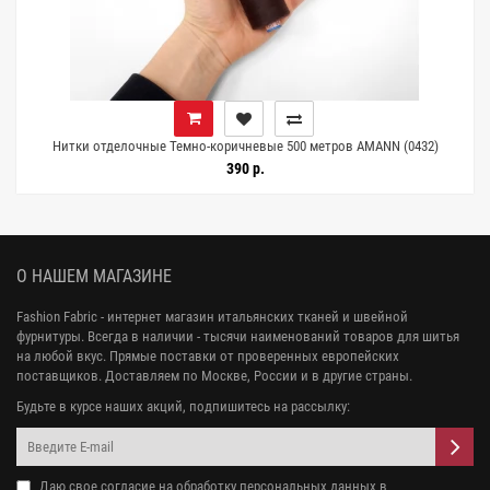
Нитки отделочные Темно-коричневые 500 метров AMANN (0432)
14022519
390 р.
О НАШЕМ МАГАЗИНЕ
Fashion Fabric - интернет магазин итальянских тканей и швейной
фурнитуры. Всегда в наличии - тысячи наименований товаров для шитья
на любой вкус. Прямые поставки от проверенных европейских
поставщиков. Доставляем по Москве, России и в другие страны.
Будьте в курсе наших акций, подпишитесь на рассылку:
Даю свое
согласие на обработку персональных данных
в