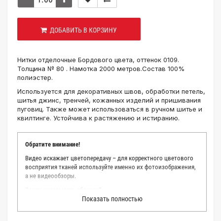
ДОБАВИТЬ В КОРЗИНУ
Нитки отделочные Бордового цвета, оттенок 0109.
Толщина № 80 . Намотка 2000 метров.Состав 100%
полиэстер.
Используется для декоративных швов, обработки петель,
шитья джинс, тренчей, кожанных изделий и пришивания
пуговиц. Также может использоваться в ручном шитье и
квилтинге. Устойчива к растяжению и истиранию.
Обратите внимание!
Видео искажает цветопередачу – для корректного цветового
восприятия тканей используйте именно их фотоизображения,
а не видеообзоры.
Зачем заказывать образец?
Показать полностью
Мы делаем все возможное, чтобы точно описать цвет каждой
ткани из нашего каталога. Мы осматриваем и фотографируем