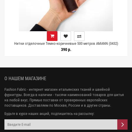
Нитки отделочные Темно-коричневые 500 метров AMANN (0432)
14022519
390 р.
О НАШЕМ МАГАЗИНЕ
Fashion Fabric - интернет магазин итальянских тканей и швейной
фурнитуры. Всегда в наличии - тысячи наименований товаров для шитья
на любой вкус. Прямые поставки от проверенных европейских
поставщиков. Доставляем по Москве, России и в другие страны.
Будьте в курсе наших акций, подпишитесь на рассылку: