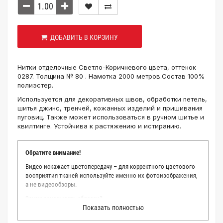
ДОБАВИТЬ В КОРЗИНУ
Нитки отделочные Светло-Коричневого цвета, оттенок
0287. Толщина № 80 . Намотка 2000 метров.Состав 100%
полиэстер.
Используется для декоративных швов, обработки петель,
шитья джинс, тренчей, кожанных изделий и пришивания
пуговиц. Также может использоваться в ручном шитье и
квилтинге. Устойчива к растяжению и истиранию.
Обратите внимание!
Видео искажает цветопередачу – для корректного цветового
восприятия тканей используйте именно их фотоизображения,
а не видеообзоры.
Зачем заказывать образец?
Показать полностью
Мы делаем все возможное, чтобы точно описать цвет каждой
ткани из нашего каталога. Мы осматриваем и фотографируем