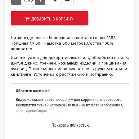
ДОБАВИТЬ В КОРЗИНУ
Нитки отделочные Коричневого цвета, оттенок 1353.
Толщина № 50 . Намотка 500 метров.Состав 100%
полиэстер.
Используется для декоративных швов, обработки петель,
шитья джинс, тренчей, кожанных изделий и пришивания
пуговиц. Также может использоваться в ручном шитье и
квилтинге. Устойчива к растяжению и истиранию.
Обратите внимание!
Видео искажает цветопередачу – для корректного цветового
восприятия тканей используйте именно их фотоизображения,
а не видеообзоры.
Зачем заказывать образец?
Показать полностью
Мы делаем все возможное, чтобы точно описать цвет каждой
ткани из нашего каталога. Мы осматриваем и фотографируем