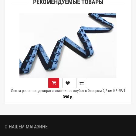
РЕКОМЕНДУЕМЫЕ ТОВАРЫ
Лента репсовая декоративная сине-голубая с бисером 2,2 см KR-6E/1
25022642
390 р.
О НАШЕМ МАГАЗИНЕ