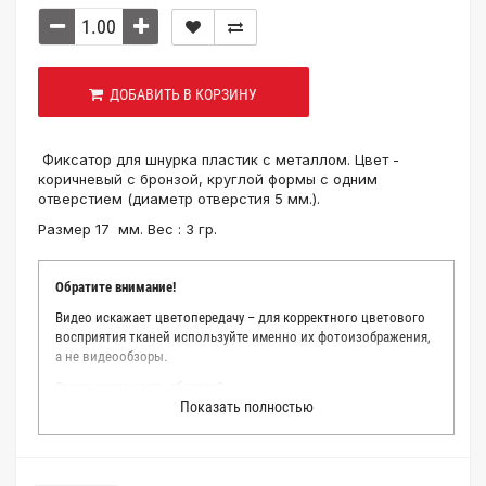
ДОБАВИТЬ В КОРЗИНУ
Фиксатор для шнурка пластик с металлом. Цвет -
коричневый с бронзой, круглой формы с одним
отверстием (диаметр отверстия 5 мм.).
Размер 17 мм. Вес : 3 гр.
Обратите внимание!
Видео искажает цветопередачу – для корректного цветового
восприятия тканей используйте именно их фотоизображения,
а не видеообзоры.
Зачем заказывать образец?
Показать полностью
Мы делаем все возможное, чтобы точно описать цвет каждой
ткани из нашего каталога. Мы осматриваем и фотографируем
каждую ткань в естественном свете, стараемся находить
только правильные цветовые условия и описания. Но