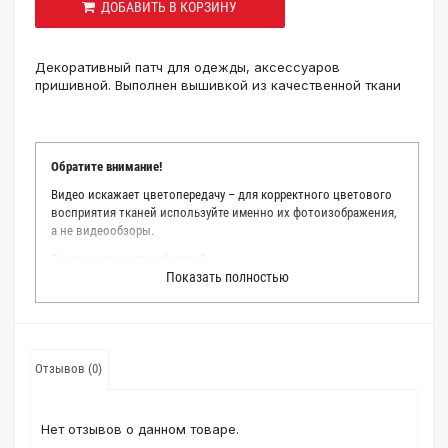
ДОБАВИТЬ В КОРЗИНУ
Декоративный патч для одежды, аксессуаров
пришивной. Выполнен вышивкой из качественной ткани
Обратите внимание!
Видео искажает цветопередачу – для корректного цветового
восприятия тканей используйте именно их фотоизображения,
а не видеообзоры.
Зачем заказывать образец?
Показать полностью
Мы делаем все возможное, чтобы точно описать цвет каждой
ткани из нашего каталога. Мы осматриваем и фотографируем
каждую ткань в естественном свете, стараемся находить
только правильные цветовые условия и описания. Но
несмотря на наши старания, мы не можем гарантировать
Отзывов (0)
точное соответствие цветов из-за одного простого факта:
различия в цветовых настройках мониторов или мобильных
дисплеев слишком велики для однозначного определения
Нет отзывов о данном товаре.
какого-либо цветового оттенка. Именно поэтому мы