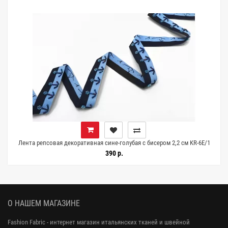
Лента репсовая декоративная сине-голубая с бисером 2,2 см KR-6E/1
25022642
390 р.
О НАШЕМ МАГАЗИНЕ
Fashion Fabric - интернет магазин итальянских тканей и швейной