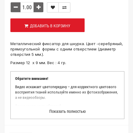
ДОБАВИТЬ В КОРЗИНУ
Металлический фиксатор для шнурка. Цвет -серебряный,
прямоугольной формы с одним отверстием (диаметр
отверстия 5 мм.).
Размер 12 х 9 мм. Вес : 4 гр.
Обратите внимание!
Видео искажает цветопередачу – для корректного цветового
восприятия тканей используйте именно их фотоизображения,
а не видеообзоры.
Зачем заказывать образец?
Показать полностью
Мы делаем все возможное, чтобы точно описать цвет каждой
ткани из нашего каталога. Мы осматриваем и фотографируем
каждую ткань в естественном свете, стараемся находить
только правильные цветовые условия и описания. Но