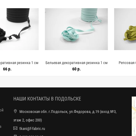
вная резинка 1 см
Бельевая декоративная резинка 1 см
Репсовая белье
izia-KR-3E 4012214
голубая Michele Letizia KR-2E 4012222
салатовая-
р.
60 р.
6
НАШИ КОНТАКТЫ В ПОДОЛЬСКЕ
ной
Московская обл. г.Подольск, ул.Федорова, д.19 (вход №3,
этаж 2, офис 200)
в
tkani@f-fabric.ru