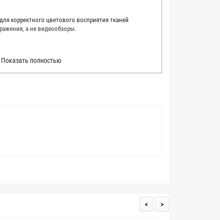
 для корректного цветового восприятия тканей
ражения, а не видеообзоры.
 точно описать цвет каждой ткани из нашего каталога.
Показать полностью
 каждую ткань в естественном свете, стараемся
товые условия и описания. Но несмотря на наши
вать точное соответствие цветов из-за одного
товых настройках мониторов или мобильных дисплеев
о определения какого-либо цветового оттенка. Именно
ать образец перед покупкой любой ткани. Также если
пошивом (ателье), то данная услуга поможет Вам
<
>