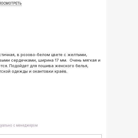
ПОСМОТРЕТЬ
стичная, в розово-белом цвете с желтыми,
выми сердечками, ширина 17 мм. Очень мягкая и
ется. Подойдет для пошива женского белья,
тской одежды и окантовки краёв.
идуально с менеджером