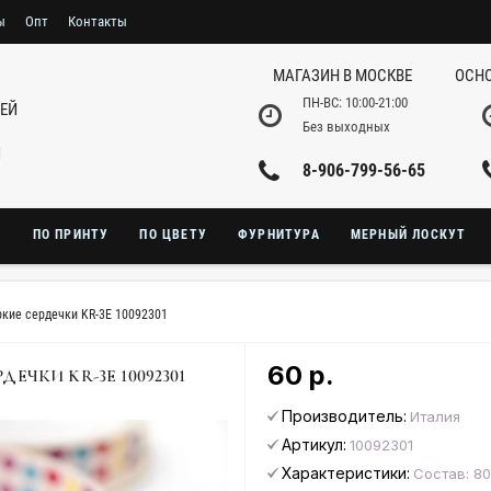
ы
Опт
Контакты
МАГАЗИН В МОСКВЕ
ОСНО
ПН-ВС: 10:00-21:00
НЕЙ
Без выходных
И
8-906-799-56-65
Ю
ПО ПРИНТУ
ПО ЦВЕТУ
ФУРНИТУРА
МЕРНЫЙ ЛОСКУТ
ркие сердечки KR-3E 10092301
60 р.
ДЕЧКИ KR-3E 10092301
Производитель:
Италия
Артикул:
10092301
Характеристики:
Состав: 8