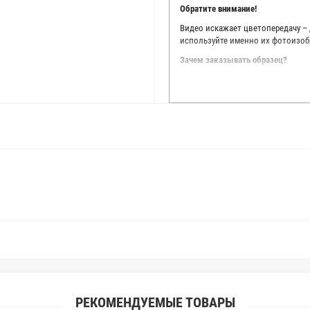
Обратите внимание!
Видео искажает цветопередачу –
используйте именно их фотоизоб
Зачем заказывать образец?
Мы делаем все возможное, чтобы
Мы осматриваем и фотографируем
находить только правильные цве
старания, мы не можем гарантиро
простого факта: различия в цве
слишком велики для однозначног
поэтому мы предлагаем вам заказ
Вы занимаетесь индивидуальным 
улучшить работу с клиентами.
РЕКОМЕНДУЕМЫЕ ТОВАРЫ