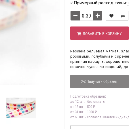
Примерный расход ткани:
ДОБАВИТЬ В КОРЗИНУ
Резинка бельевая мягкая, эла
розовыми, голубыми и сирене
приятная наощупь, хорошо тян
носочно-чулочных изделий, де
Получить образец
Подготовка образцов:
до 12 шт. - без оплаты
от 13 шт. - 500 ₽
от 31 шт. - 1000 ₽
от 60 шт. - согласовывается индив