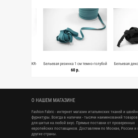
 мм Сердечки KR-
Бельевая резинка 1 см темно-голубой
Бельевая декорати
2302
Michele Letizia-KR-3E 4012213
черная Michele Let
.
60 р.
66 
О НАШЕМ МАГАЗИНЕ
Fashion Fabric - интернет магазин итальянских тканей и швей
фурнитуры. Всегда в наличии - тысячи наименований товаров
для шитья на любой вкус. Прямые поставки от проверенных
европейских поставщиков. Доставляем по Москве, России и 
другие страны.