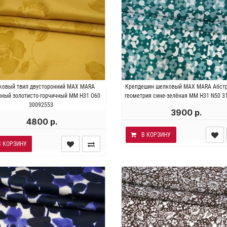
талия . Состав 100% шёлк.
Италия . Состав 100% шел
ковый твил двусторонний MAX MARA
Крепдешин шелковый MAX MARA Абст
ость ~70 гр/м2. Ширина 134 см.
Плотность~ 50 гр/м2. Ширина 1
ный золотисто-горчичный MM H31 O60
геометрия сине-зелёная MM H31 N50 3
30092553
3900 р.
4800 р.
В КОРЗИНУ
В КОРЗИНУ