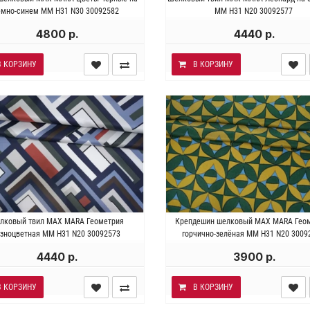
ость ~50 гр/м2. Ширина 137 см.
Плотность ~65 гр/м2. Ширина 1
ёмно-синем MM H31 N30 30092582
MM H31 N20 30092577
4800 р.
4440 р.
В КОРЗИНУ
В КОРЗИНУ
талия . Состав 100% шёлк.
Италия . Состав 100% шел
лковый твил MAX MARA Геометрия
Крепдешин шелковый MAX MARA Гео
ость ~55 гр/м2. Ширина 140 см.
Плотность~ 65 гр/м2. Ширина 1
азноцветная MM H31 N20 30092573
горчично-зелёная MM H31 N20 3009
4440 р.
3900 р.
В КОРЗИНУ
В КОРЗИНУ