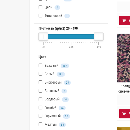
Цепи
1
Этнический
1
Плотность (гр/м2)
20
-
490
20
255
490
Цвет
Бежевый
187
Белый
191
Бирюзовый
25
И
Крепд
Болотный
Плотно
7
сине-б
Бордовый
46
Голубой
84
Горчичный
25
Желтый
55