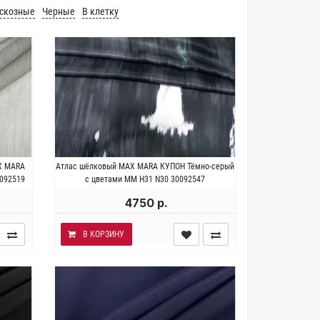
скозные
Черные
В клетку
к.
Италия . Состав 100% шёлк.
X MARA
Атлас шёлковый MAX MARA КУПОН Тёмно-серый
37 см.
Плотность ~60 гр/м2. Длина купона
1092519
с цветами MM H31 N30 30092547
120 см. Ширина 137 см.
4750 р.
В КОРЗИНУ