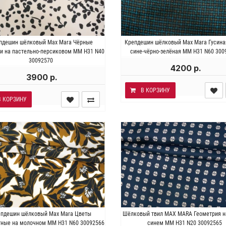
талия . Состав 100% шёлк.
Италия . Состав 100% шёл
пдешин шёлковый Max Mara Чёрные
Крепдешин шёлковый Max Mara Гусина
сть ~ 50 гр/м2. Ширина 136 см.
Плотность ~ 60 гр/м2. Ширина 
и на пастельно-персиковом MM H31 N40
сине-чёрно-зелёная MM H31 N60 300
30092570
4200 р.
3900 р.
В КОРЗИНУ
В КОРЗИНУ
талия . Состав 100% шёлк.
Италия . Состав 100% шёл
епдешин шёлковый Max Mara Цветы
Шёлковый твил MAX MARA Геометрия н
сть ~ 60 гр/м2. Ширина 134 см.
Плотность ~60 гр/м2. Ширина 1
тные на молочном MM H31 N60 30092566
синем MM H31 N20 30092565