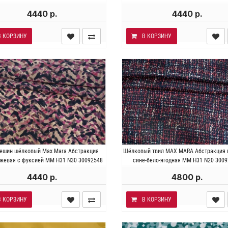
4440 р.
4440 р.
В КОРЗИНУ
В КОРЗИНУ
талия . Состав 100% шёлк.
Италия . Состав 100% шёл
ешин шёлковый Max Mara Абстракция
Шёлковый твил MAX MARA Абстракция 
сть ~ 50 гр/м2. Ширина 136 см.
Плотность ~50 гр/м2. Ширина 1
ежевая с фуксией MM H31 N30 30092548
сине-бело-ягодная MM H31 N20 300
4440 р.
4800 р.
В КОРЗИНУ
В КОРЗИНУ