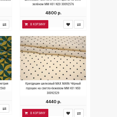
37 см.
Плотность ~65 гр/м2. Ширина 138 см.
зелёном MM H31 N20 30092576
4800 р.
В КОРЗИНУ
к.
Италия . Состав 100% шелк.
метрия
Крепдешин шелковый MAX MARA Чёрный
35 см.
Плотность~ 60 гр/м2. Ширина 138 см.
2560
горошек на светло-бежевом MM H31 N50
30092529
4440 р.
В КОРЗИНУ