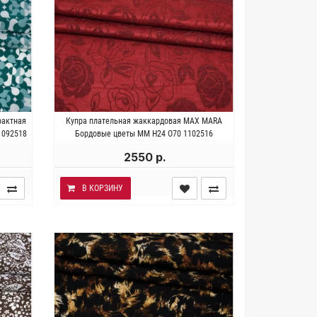
к.
Италия . Состав 80% купро 20%
рактная
Купра плательная жаккардовая MAX MARA
37 см.
вискоза. Плотность ~200 гр/м2.
1092518
Бордовые цветы MM H24 O70 1102516
Ширина 136 см.
2550 р.
В КОРЗИНУ