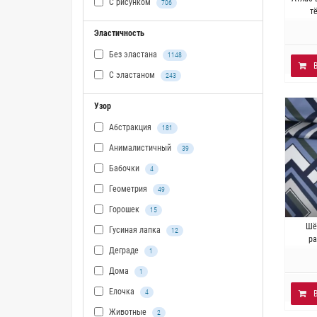
С рисунком
706
Плотн
т
Эластичность
Без эластана
1148
С эластаном
243
Узор
Абстракция
181
Анималистичный
39
Бабочки
4
Геометрия
49
Горошек
15
И
Шё
Гусиная лапка
12
Плотн
р
Деграде
1
Дома
1
Елочка
4
Животные
2