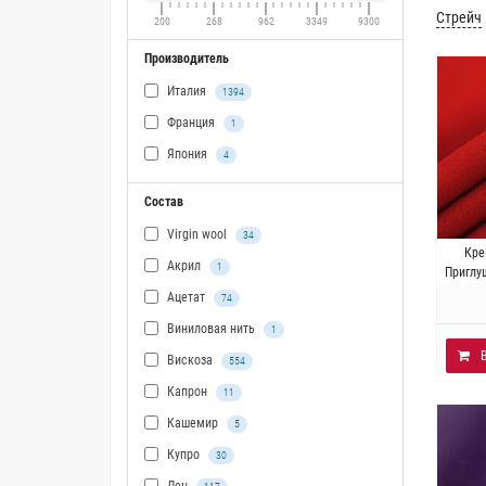
Стрейч
200
268
962
3349
9300
Производитель
Италия
1394
Франция
1
Япония
4
Состав
Virgin wool
34
Итал
Кре
Акрил
1
шелк.
Приглу
Ацетат
74
Виниловая нить
1
Вискоза
554
Капрон
11
Кашемир
5
Купро
30