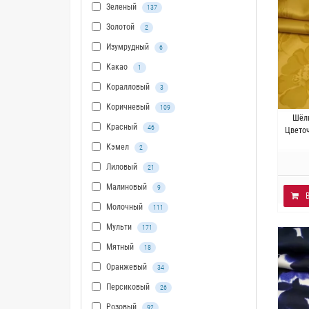
Зеленый
137
Золотой
2
Изумрудный
6
Какао
1
Коралловый
3
Коричневый
109
И
Шёл
Красный
46
Плотн
Цветоч
Кэмел
2
Лиловый
21
Малиновый
9
Молочный
111
Мульти
171
Мятный
18
Оранжевый
34
Персиковый
26
Розовый
92