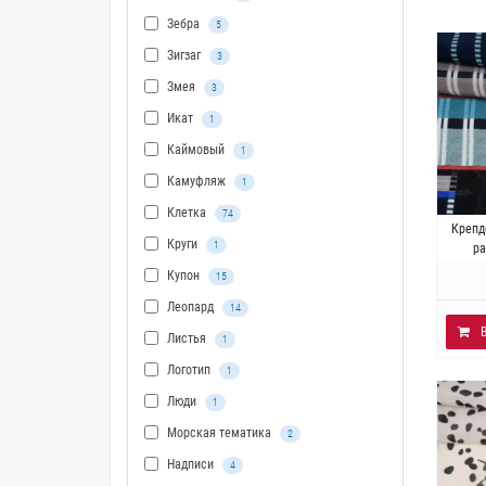
Зебра
5
Зигзаг
3
Змея
3
Икат
1
Каймовый
1
Камуфляж
1
Клетка
74
И
Крепд
Круги
1
Плотн
р
Купон
15
Леопард
14
Листья
1
Логотип
1
Люди
1
Морская тематика
2
Надписи
4