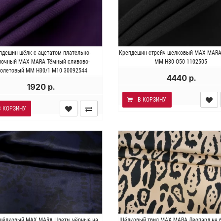
 . Состав 80% ацетат 15% шёлк
Италия . Состав 95% шелк
пдешин шёлк с ацетатом плательно-
Крепдешин-стрейч шелковый MAX MAR
лиэстер. Плотность ~70 гр/м2.
эластан. Плотность ~70 гр/
зочный MAX MARA Тёмный сливово-
MM H30 О50 1102505
Ширина 138 см.
Ширина 136 см.
олетовый MM H30/1 M10 30092544
4440 р.
1920 р.
В КОРЗИНУ
В КОРЗИНУ
талия . Состав 100% шёлк.
Италия . Состав 100% шёл
 шёлковый MAX MARA Цветы чёрные на
Шёлковый твил MAX MARA Леопард на