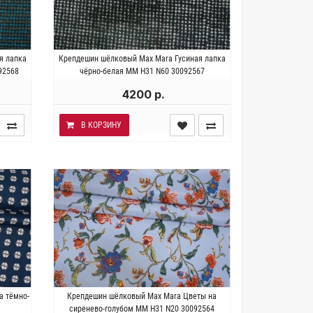
к.
Италия . Состав 100% шёлк.
я лапка
Крепдешин шёлковый Max Mara Гусиная лапка
140 см.
Плотность ~ 60 гр/м2. Ширина 138 см.
92568
чёрно-белая MM H31 N60 30092567
4200 р.
В КОРЗИНУ
к.
Италия . Состав 100% шёлк.
а тёмно-
Крепдешин шёлковый Max Mara Цветы на
34 см.
Плотность ~ 65 гр/м2. Ширина 137 см.
сиренево-голубом MM H31 N20 30092564