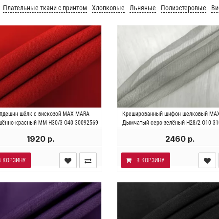
Плательные ткани с принтом
Хлопковые
Льняные
Полиэстеровые
Ви
ия . Состав 70% вискоза 30%
Италия . Состав 100% шел
пдешин шёлк с вискозой MAX MARA
Крешированный шифон шелковый MA
 Плотность ~60 гр/м2. Ширина
Плотность ~30 гр/м2. Ширина 1
шённо-красный MM H30/3 O40 30092569
Дымчатый серо-зелёный H28/2 O10 3
136 см.
1920 р.
2460 р.
В КОРЗИНУ
В КОРЗИНУ