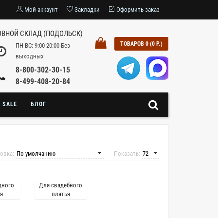
Мой аккаунт
Закладки
Оформить заказ
ВНОЙ СКЛАД (ПОДОЛЬСК)
ТОВАРОВ 0 (0 Р.)
ПН-ВС: 9:00-20:00 Без
выходных
8-800-302-30-15
8-499-408-20-84
SALE
БЛОГ
овка:
Показать:
дного
Для свадебного
я
платья