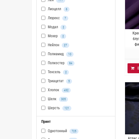
Лен
117
Лиоцелл
6
Люрекс
7
Модал
2
Италия
Кре
Мохер
2
5% по
блу
фи
Нейлон
27
Полиамид
10
Полиэстер
84
Тенсель
2
Триацетат
5
Хлопок
432
Шелк
305
Шерсть
121
Принт
Однотонный
725
И
Атлас