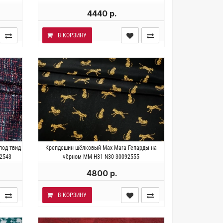
4440 р.
В КОРЗИНУ
к.
Италия . Состав 100% шёлк.
под твид
Крепдешин шёлковый Max Mara Гепарды на
36 см.
Плотность ~ 55 гр/м2. Ширина 137 см.
92543
чёрном MM H31 N30 30092555
4800 р.
В КОРЗИНУ