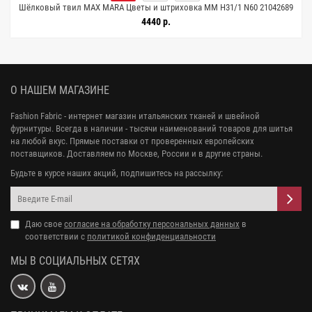
Шёлковый твил MAX MARA Цветы и штриховка MM H31/1 N60 21042689
4440 р.
О НАШЕМ МАГАЗИНЕ
Fashion Fabric - интернет магазин итальянских тканей и швейной
фурнитуры. Всегда в наличии - тысячи наименований товаров для шитья
на любой вкус. Прямые поставки от проверенных европейских
поставщиков. Доставляем по Москве, России и в другие страны.
Будьте в курсе наших акций, подпишитесь на рассылку:
Даю свое
согласие на обработку персональных данных
в
соответствии с
политикой конфиденциальности
МЫ В СОЦИАЛЬНЫХ СЕТЯХ