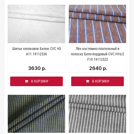
Шитье хлопковое Белое СVС H3
Лён костюмно-плательный в
A11 19112536
полоску Бело-бордовый CVC H16/2
F10 19112522
3630 р.
2640 р.
В КОРЗИНУ
В КОРЗИНУ