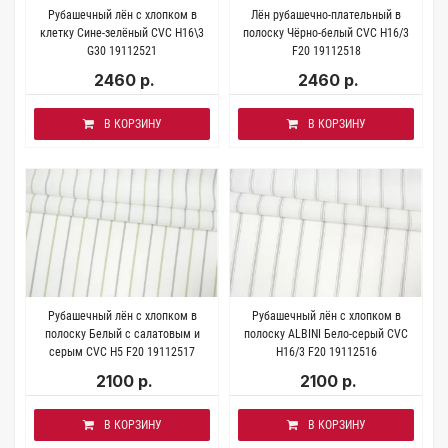
Рубашечный лён с хлопком в
Лён рубашечно-плательный в
клетку Сине-зелёный CVC H16\3
полоску Чёрно-белый CVC H16/3
G30 19112521
F20 19112518
2460 р.
2460 р.
В КОРЗИНУ
В КОРЗИНУ
Рубашечный лён с хлопком в
Рубашечный лён с хлопком в
полоску Белый с салатовым и
полоску ALBINI Бело-серый CVC
серым CVC H5 F20 19112517
H16/3 F20 19112516
2100 р.
2100 р.
В КОРЗИНУ
В КОРЗИНУ