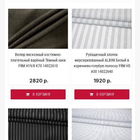
Велюр вискозный костюмно-
Рубашечный хлопок
плательный варёный Тёмный хаки
мерсеризованный ALBINI Белый в
FRM H19/8 K70 14022610
коричнево-голубую полоску FRM H5
A50 14022640
2820 р.
1920 р.
В КОРЗИНУ
В КОРЗИНУ