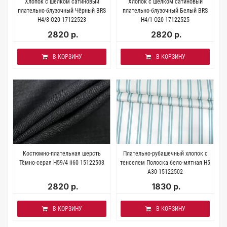
Хлопок с шелком сатиновый
Хлопок с шелком сатиновый
плательно-блузочный Чёрный BRS
плательно-блузочный Белый BRS
H4/8 O20 17122523
H4/1 O20 17122525
2820 р.
2820 р.
В КОРЗИНУ
В КОРЗИНУ
Костюмно-плательная шерсть
Плательно-рубашечный хлопок с
Тёмно-серая H59/4 ii60 15122503
тенселем Полоска бело-мятная H5
A30 15122502
2820 р.
1830 р.
В КОРЗИНУ
В КОРЗИНУ