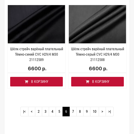
Шёлк-стрейч варёный плательный
Шёлк-стрейч варёный плательный
Тёмно-синий CVC H29/4 M30
Тёмно-серый CVC H29/4 M30
21112589
21112588
6600 р.
6600 р.
В КОРЗИНУ
В КОРЗИНУ
|<
<
2
3
4
5
6
7
8
9
10
>
>|