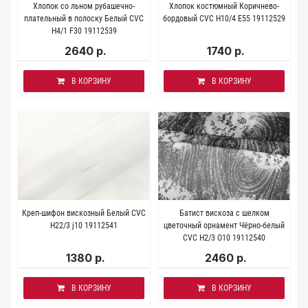
Хлопок со льном рубашечно-
Хлопок костюмный Коричнево-
плательный в полоску Белый CVC
бордовый CVC H10/4 E55 19112529
H4/1 F30 19112539
2640 р.
1740 р.
В КОРЗИНУ
В КОРЗИНУ
Креп-шифон вискозный Белый CVC
Батист вискоза с шелком
H22/3 j10 19112541
цветочный орнамент Чёрно-белый
CVC H2/3 O10 19112540
1380 р.
2460 р.
В КОРЗИНУ
В КОРЗИНУ