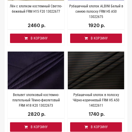
Лён с хлопком костюмный Светло-
Рубашечный хлопок ALBINI Белый в
бежевый FRM H15 F20 13022677
синюю полоску FRM H5 A50
13022675
2460 р.
1920 р.
В КОРЗИНУ
В КОРЗИНУ
Вельвет хлопковый костюмно-
Рубашечный хлопок в полоску
плательный Тёмно-фиолетовый
Чёрно-коричневый FRM H5 A50
FRM H18 K20 13022673
14022611
2820 р.
1740 р.
В КОРЗИНУ
В КОРЗИНУ