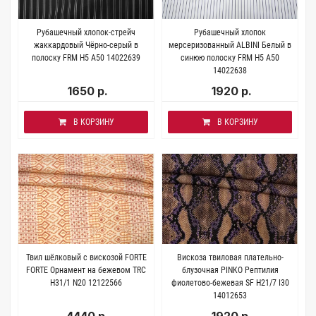
Рубашечный хлопок-стрейч
Рубашечный хлопок
жаккардовый Чёрно-серый в
мерсеризованный ALBINI Белый в
полоску FRM H5 A50 14022639
синюю полоску FRM H5 A50
14022638
1650 р.
1920 р.
В КОРЗИНУ
В КОРЗИНУ
Твил шёлковый с вискозой FORTE
Вискоза твиловая плательно-
FORTE Орнамент на бежевом TRC
блузочная PINKO Рептилия
H31/1 N20 12122566
фиолетово-бежевая SF H21/7 I30
14012653
4440 р.
1920 р.