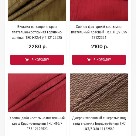
Вискоза на капроне креш
Хлопок фактурный костюмно-
плательно-костюмная Горчично-
плательный Красный TRC H10/7 E55
зелёная TRC H22/4 j44 12122525
12122524
2280 р.
2100 р.
В КОРЗИНУ
В КОРЗИНУ
Хлопок дабл костюмно-плательный
Джерси хлопковый с шерстью под
крэш Красно-ягодный TRC H10/7
твид в ёлочку Бордово-белый TRC
E55 12122523
H47/6 X30 11122563