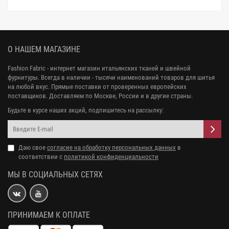
О НАШЕМ МАГАЗИНЕ
Fashion Fabric - интернет магазин итальянских тканей и швейной
фурнитуры. Всегда в наличии - тысячи наименований товаров для шитья
на любой вкус. Прямые поставки от проверенных европейских
поставщиков. Доставляем по Москве, России и в другие страны.
Будьте в курсе наших акций, подпишитесь на рассылку:
Даю свое
согласие на обработку персональных данных
в
соответствии с
политикой конфиденциальности
МЫ В СОЦИАЛЬНЫХ СЕТЯХ
ПРИНИМАЕМ К ОПЛАТЕ