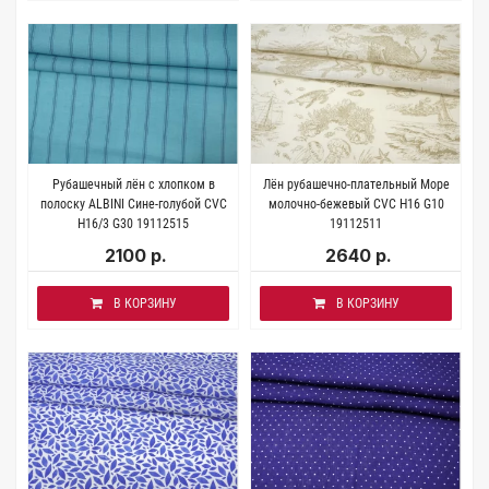
Рубашечный лён с хлопком в
Лён рубашечно-плательный Море
полоску ALBINI Сине-голубой CVC
молочно-бежевый CVC H16 G10
H16/3 G30 19112515
19112511
2100 р.
2640 р.
В КОРЗИНУ
В КОРЗИНУ