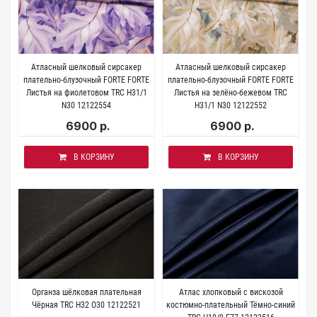
Атласный шелковый сирсакер
Атласный шелковый сирсакер
плательно-блузочный FORTE FORTE
плательно-блузочный FORTE FORTE
Листья на фиолетовом TRC H31/1
Листья на зелёно-бежевом TRC
N30 12122554
H31/1 N30 12122552
6900 р.
6900 р.
В КОРЗИНУ
В КОРЗИНУ
Органза шёлковая плательная
Атлас хлопковый с вискозой
Чёрная TRC H32 O30 12122521
костюмно-плательный Тёмно-синий