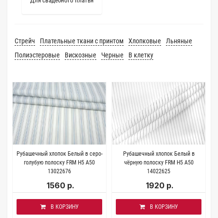
Для свадебного платья
Стрейч
Плательные ткани с принтом
Хлопковые
Льняные
Полиэстеровые
Вискозные
Черные
В клетку
Рубашечный хлопок Белый в серо-
Рубашечный хлопок Белый в
голубую полоску FRM H5 A50
чёрную полоску FRM H5 A50
13022676
14022625
1560 р.
1920 р.
В КОРЗИНУ
В КОРЗИНУ