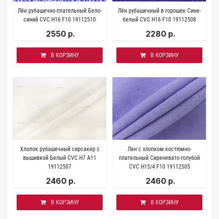
Лён рубашечно-плательный Бело-
Лён рубашечный в горошек Сине-
синий CVC H16 F10 19112510
белый CVC H16 F10 19112508
2550 р.
2280 р.
В КОРЗИНУ
В КОРЗИНУ
Хлопок рубашечный сирсакер с
Лен с хлопком костюмно-
вышивкой Белый CVC Н7 A11
плательный Сиреневато-голубой
19112507
CVC H15/4 F10 19112505
2460 р.
2460 р.
В КОРЗИНУ
В КОРЗИНУ