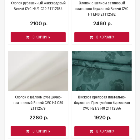
Хлопок рубашечный жаккардовый
Хлопок с шелком сатиновый
Белый CVC Н4/1 C10 21112584
плательно-блузочный Белый CVC
H1 М40 21112582
2100 р.
2460 р.
В КОРЗИНУ
В КОРЗИНУ
Хлопок с шёлком рубашечно-
Вискоза креповая плательно-
плательный Белый CVC H4 O30
блузочная Приглушённо-бирюзовая
21112579
CVC H21/8 j40 21112566
2280 р.
1920 р.
В КОРЗИНУ
В КОРЗИНУ