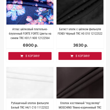
Атлас шёлковый плательно-
Батист хлопк с шёлком филькупе
блузочный FORTE FORTE Цветы на
FENDI Чёрный TRC H3 O10 12122522
синем TRC H31/1 N30 12122564
6900 р.
3630 р.
В КОРЗИНУ
В КОРЗИНУ
Рубашечный хлопок филькупе
Хлопок костюмный "под велюр"
Белый TRC H4/1 C10 11122522
MOSCHINO Тёмно-коричневый TRC