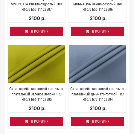
SIMONETTA Светло-пудровый TRC
MONNALISA Нежно-розовый TRC
H10/6 E55 11122507
H10/6 E55 11122506
2100 р.
2100 р.
В КОРЗИНУ
В КОРЗИНУ
Сатин-стрейч хлопковый костюмно-
Сатин-стрейч хлопковый костюмно-
плательный Зелёное яблоко TRC
плательный Дымчато-голубой TRC
H10/3 E66 11122505
H10/5 E77 11122504
2100 р.
2100 р.
В КОРЗИНУ
В КОРЗИНУ