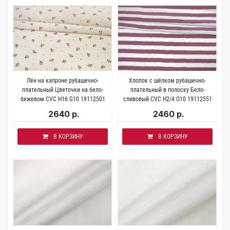
Лён на капроне рубашечно-
Хлопок с шёлком рубашечно-
плательный Цветочки на бело-
плательный в полоску Бело-
бежевом CVC Н16 G10 19112501
сливовый CVC H2/4 O10 19112551
2640 р.
2460 р.
В КОРЗИНУ
В КОРЗИНУ