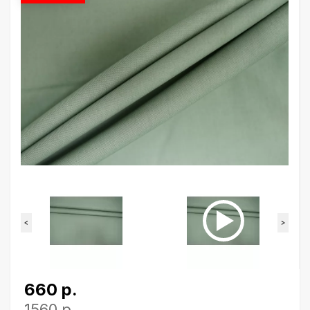
<
>
660 р.
1560 р.