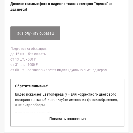
Дополнительные фото и видео по ткани категории "Уценка" не
делаются!
Получить образец
Подготовка образцов:
до 12 шт. - без оплаты
от 13 шт. - 500 ₽
от 31 шт. - 1000 ₽
от 60 шт. - согласовывается индивидуально с менеджером
Обратите внимание!
Видео искажает цветопередачу – для корректного цветового
восприятия тканей используйте именно их фотоизображения,
а не видеообзоры.
Зачем заказывать образец?
Показать полностью
Мы делаем все возможное, чтобы точно описать цвет каждой
ткани из нашего каталога. Мы осматриваем и фотографируем
каждую ткань в естественном свете, стараемся находить