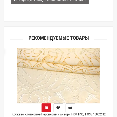
ткани. Также если Вы занимаетесь индивидуальным пошивом
(ателье), то данная услуга поможет Вам улучшить работу с
клиентами.
РЕКОМЕНДУЕМЫЕ ТОВАРЫ
ка
Кружево хлопковое Персиковый айвори FRM H35/1 O33 16052632