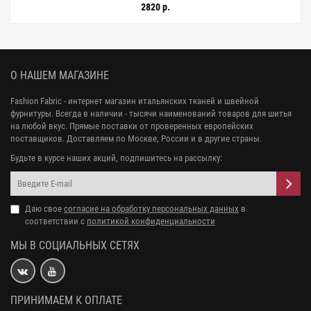
2820 р.
О НАШЕМ МАГАЗИНЕ
Fashion Fabric - интернет магазин итальянских тканей и швейной
фурнитуры. Всегда в наличии - тысячи наименований товаров для шитья
на любой вкус. Прямые поставки от проверенных европейских
поставщиков. Доставляем по Москве, России и в другие страны.
Будьте в курсе наших акций, подпишитесь на рассылку:
Даю свое
согласие на обработку персональных данных
в
соответствии с
политикой конфиденциальности
МЫ В СОЦИАЛЬНЫХ СЕТЯХ
ПРИНИМАЕМ К ОПЛАТЕ