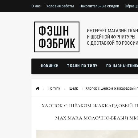
О нас
Условия работы
Накопительные скидки
Образц
ИНТЕРНЕТ МАГАЗИН ТКА
И ШВЕЙНОЙ ФУРНИТУРЫ
С ДОСТАВКОЙ ПО РОССИ
НОВИНКИ
ТКАНИ ПО ТИПУ
ПО НАЗНАЧЕНИ
По типу
Шелк
Хлопок с шёлком жаккардовый 
ХЛОПОК С ШЁЛКОМ ЖАККАРДОВЫЙ П
MAX MARA МОЛОЧНО-БЕЛЫЙ MM Н2