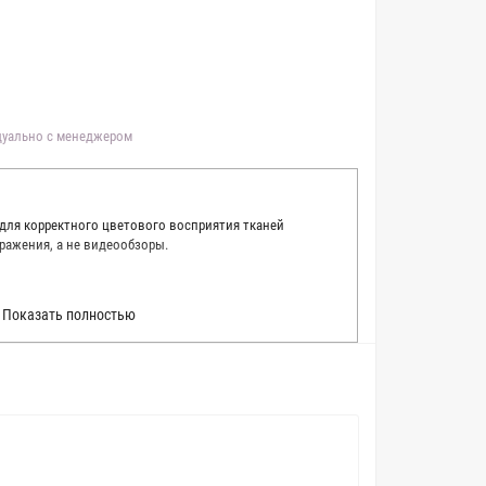
идуально с менеджером
 для корректного цветового восприятия тканей
ражения, а не видеообзоры.
 точно описать цвет каждой ткани из нашего каталога.
Показать полностью
 каждую ткань в естественном свете, стараемся
товые условия и описания. Но несмотря на наши
вать точное соответствие цветов из-за одного
товых настройках мониторов или мобильных дисплеев
о определения какого-либо цветового оттенка. Именно
ать образец перед покупкой любой ткани. Также если
пошивом (ателье), то данная услуга поможет Вам