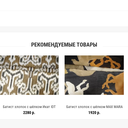
РЕКОМЕНДУЕМЫЕ ТОВАРЫ
с шёлком Икат IDT
Батист хлопок с шёлком MAX MARA
Батист хлопок
0 19052677
Лошади на чёрном MM H2/4 O30
Анималистич
80 р.
1920 р.
2
21042687
бело-бежевые M