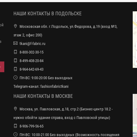
НАШИ КОНТАКТЫ В ПОДОЛЬСКЕ
ной
Московская обл. г.Подольск, ул.Федорова, д.19 (вход №3,
этаж 2, офис 200)
в
tkani@f-fabric.ru
8-800-302-30-15
8-499-408-20-84
8-964-642-69-43
ПН-ВС: 9:00-20:00 Без выходных
Telegram-канал:
fashionfabrictkani
НАШИ КОНТАКТЫ В МОСКВЕ
Москва, ул. Павловская, д.18, стр.2 (Бизнес-центр 18.2 -
нужно обойти здание справа, вход с Павловской улицы)
8-906-799-56-65
ПН-ВС: 10:00-21:00 Без выходных (Возможность посещения