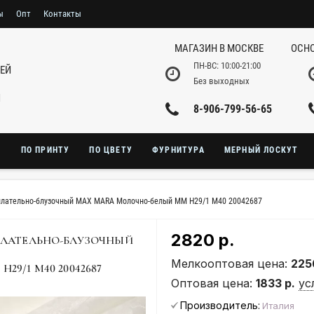
ы
Опт
Контакты
МАГАЗИН В МОСКВЕ
ОСНО
ПН-ВС: 10:00-21:00
НЕЙ
Без выходных
И
8-906-799-56-65
Ю
ПО ПРИНТУ
ПО ЦВЕТУ
ФУРНИТУРА
МЕРНЫЙ ЛОСКУТ
плательно-блузочный MAX MARA Молочно-белый MM Н29/1 M40 20042687
2820 р.
ЛАТЕЛЬНО-БЛУЗОЧНЫЙ
Мелкооптовая цена:
225
9/1 M40 20042687
Оптовая цена:
1833 р.
ус
Производитель:
Италия