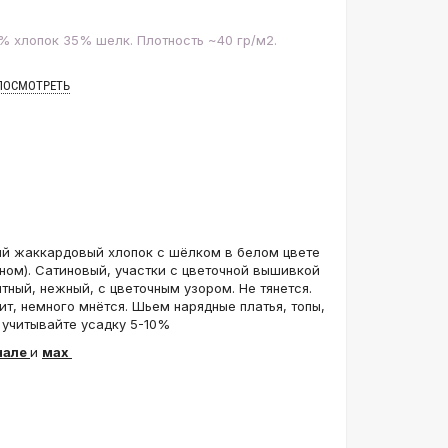
% хлопок 35% шелк. Плотность ~40 гр/м2.
ПОСМОТРЕТЬ
й жаккардовый хлопок с шёлком в белом цвете
ом). Сатиновый, участки с цветочной вышивкой
тный, нежный, с цветочным узором. Не тянется.
т, немного мнётся. Шьем нарядные платья, топы,
 учитывайте усадку 5-10%
нале
и
мах