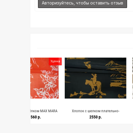
Авторизуйтесь, чтобы оставить отзыв
Уценка
 шёлком MAX MARA
Хлопок с шелком плательно-
Батист хлопок 
вом MM H002 FF44
рубашечный A KIND OF GUISE
H2/3 O3
1560 р.
2550 р.
22
2668
Монголия FRM H9/4 N40 16052638