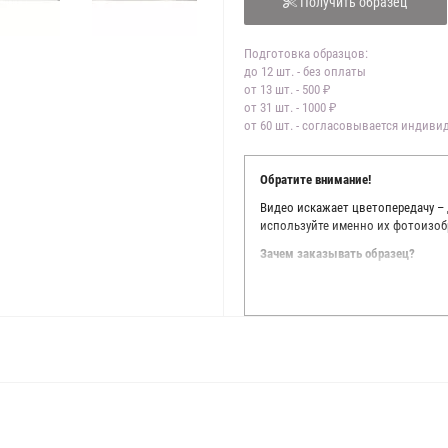
Получить образец
Подготовка образцов:
до 12 шт. - без оплаты
от 13 шт. - 500 ₽
от 31 шт. - 1000 ₽
от 60 шт. - согласовывается индив
Обратите внимание!
Видео искажает цветопередачу –
используйте именно их фотоизоб
Зачем заказывать образец?
Мы делаем все возможное, чтобы
Мы осматриваем и фотографируем
находить только правильные цве
старания, мы не можем гарантиро
простого факта: различия в цве
слишком велики для однозначног
поэтому мы предлагаем вам заказ
Вы занимаетесь индивидуальным 
улучшить работу с клиентами.