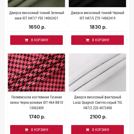
Джерси вискозный тонкий Зеленый
Джерси вискозный тонкий Черный
хаки IDT H47/7 Y50 14062421
IDT H47/5 Z70 14062419
1650 р.
1830 р.
В КОРЗИНУ
В КОРЗИНУ
Поливискоза костюмная Гусиная
Джерси вискозный фактурный
лапка Черно-розовая IDT H64 BB10
Luisa Spagnoli Светло-серый TIG
13062409
H47/2 Z20 4072408
1740 р.
2100 р.
В КОРЗИНУ
В КОРЗИНУ