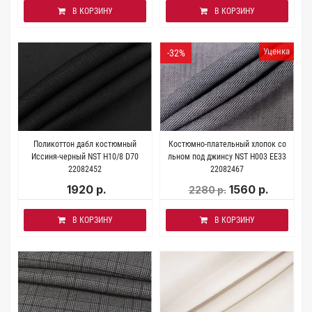
В КОРЗИНУ
В КОРЗИНУ
Уценка
-32%
Поликоттон дабл костюмный
Костюмно-плательный хлопок со
Иссиня-черный NST H10/8 D70
льном под джинсу NST H003 EE33
22082452
22082467
1920 р.
1560 р.
2280 р.
В КОРЗИНУ
В КОРЗИНУ