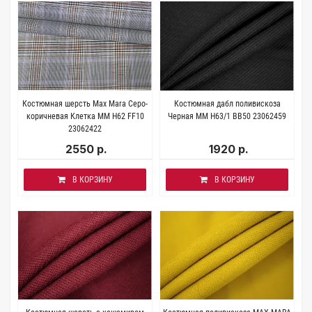
Костюмная шерсть Max Mara Серо-
Костюмная дабл поливискоза
коричневая Клетка МM H62 FF10
Черная ММ H63/1 BB50 23062459
23062422
2550 р.
1920 р.
В КОРЗИНУ
В КОРЗИНУ