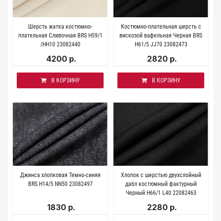
Шерсть жатка костюмно-
Костюмно-плательная шерсть с
плательная Сливочная BRS H59/1
вискозой вафельная Черная BRS
/HH10 23082440
H61/5 JJ70 23082473
4200 р.
2820 р.
В КОРЗИНУ
В КОРЗИНУ
Джинса хлопковая Темно-синяя
Хлопок с шерстью двухслойный
BRS H14/5 NN50 23082497
дабл костюмный фактурный
Черный H66/1 L40 22082463
1830 р.
2280 р.