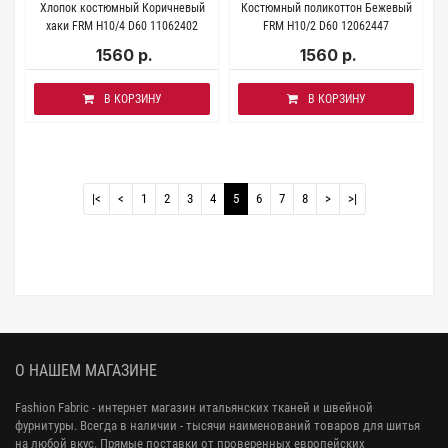
Хлопок костюмный Коричневый
Костюмный поликоттон Бежевый
хаки FRM H10/4 D60 11062402
FRM H10/2 D60 12062447
1560 р.
1560 р.
В КОРЗИНУ
В КОРЗИНУ
|<
<
1
2
3
4
5
6
7
8
>
>|
О НАШЕМ МАГАЗИНЕ
Fashion Fabric - интернет магазин итальянских тканей и швейной
фурнитуры. Всегда в наличии - тысячи наименований товаров для шитья
на любой вкус. Прямые поставки от проверенных европейских