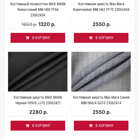
Костюмный поликоттон MAX MARA
Костюмная шерсть Max Mara
Темно-синий ММ H00 FF66
Коричневая ММ H62 FF70 23062444
23062434
1320 р.
2550 р.
1650 р.
В КОРЗИНУ
В КОРЗИНУ
Костюмная шерсть MAX MARA
Костюмная шерсть Max Mara Синяя
Черная H59/6 JJ70 23062421
МM H60/4 GG10 23062414
2280 р.
2550 р.
В КОРЗИНУ
В КОРЗИНУ