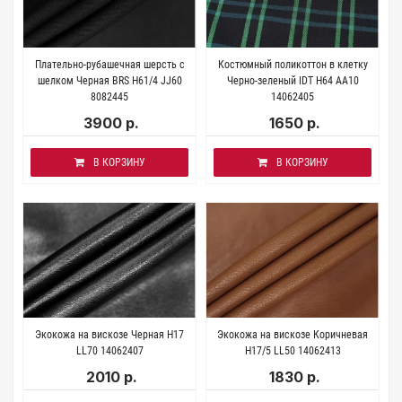
Плательно-рубашечная шерсть с
Костюмный поликоттон в клетку
шелком Черная BRS H61/4 JJ60
Черно-зеленый IDT H64 AA10
8082445
14062405
3900 р.
1650 р.
В КОРЗИНУ
В КОРЗИНУ
Экокожа на вискозе Черная H17
Экокожа на вискозе Коричневая
LL70 14062407
H17/5 LL50 14062413
2010 р.
1830 р.