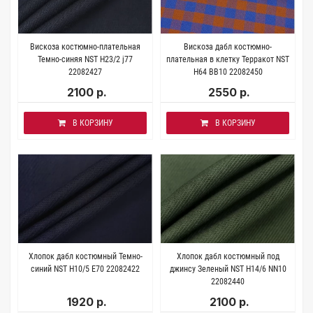
Вискоза костюмно-плательная
Вискоза дабл костюмно-
Темно-синяя NST H23/2 j77
плательная в клетку Терракот NST
22082427
H64 BB10 22082450
2100 р.
2550 р.
В КОРЗИНУ
В КОРЗИНУ
Хлопок дабл костюмный Темно-
Хлопок дабл костюмный под
синий NST H10/5 E70 22082422
джинсу Зеленый NST H14/6 NN10
22082440
1920 р.
2100 р.