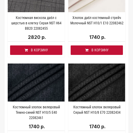
Костюмная вискоза дабл с
Хлопок дабл костюмный стрейч
шерстью в клетку Серая NST H64
Молочный NST H10/1 E10 22082462
BB20 22082455
2820 р.
1740 р.
В КОРЗИНУ
В КОРЗИНУ
Костюмный хлопок велюровый
Костюмный хлопок велюровый
Темно-синий NST H10/5 E40
Серый NST H10/8 E70 22082434
22082461
1740 р.
1740 р.