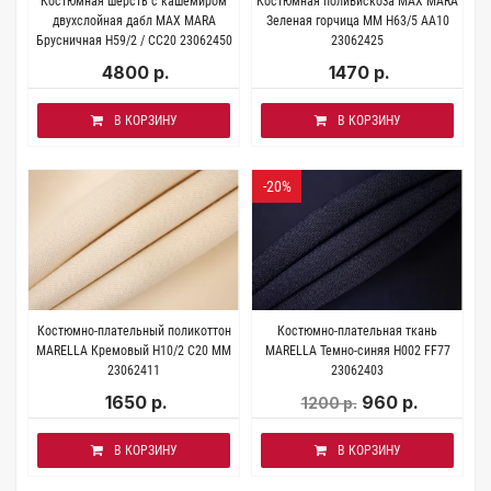
Костюмная шерсть с кашемиром
Костюмная поливискоза MAX MARA
двухслойная дабл MAX MARA
Зеленая горчица MM H63/5 AA10
Брусничная H59/2 / CC20 23062450
23062425
4800 р.
1470 р.
В КОРЗИНУ
В КОРЗИНУ
-20%
Костюмно-плательный поликоттон
Костюмно-плательная ткань
MARELLA Кремовый H10/2 C20 ММ
MARELLA Темно-синяя H002 FF77
23062411
23062403
1650 р.
960 р.
1200 р.
В КОРЗИНУ
В КОРЗИНУ