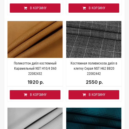
В КОРЗИНУ
В КОРЗИНУ
Поликоттон дабл костюмный
Костюмная поливискоза дабл в
Карамельный NST H10/4 D60
клетку Серая NST H62 BB20
22082432
22082442
1920 р.
2550 р.
В КОРЗИНУ
В КОРЗИНУ