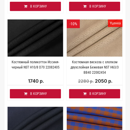
В КОРЗИНУ
В КОРЗИНУ
Уценка
-10%
Костюмный поликоттон Иссиня-
Костюмная вискоза с хлопком
черный NST H10/8 D70 22082405
двухслойная Бежевая NST H63/3
BB40 22082454
1740 р.
2050 р.
2280 р.
В КОРЗИНУ
В КОРЗИНУ