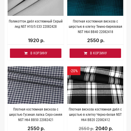
Поликоттон дабл костюмный Серый
Плотная костюмная вискоза с
лед NST H10/5 E33 22082428
шерстью в клетку Темно-бирюзовая
NST H64 BB40 22082418
1920 р.
2550 р.
В КОРЗИНУ
В КОРЗИНУ
-20%
Плотная костюмная вискоза с
Плотная вискоза костюмная дабл с
шерстью Гусиная лапка Серо-синяя
шерстью в клетку Черно-белая NST
NST H64 BB50 22082421
Н64 BB20 22082412
2550 р.
2040 р.
2550 р.