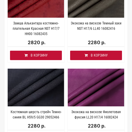
Замша Алькантара костюмно-
Экокожа на вискозе Темный хаки
плательная Красная NST H17/7
NST H17/6 LL40 16082416
НН00 16082435
2820 р.
2280 р.
В КОРЗИНУ
В КОРЗИНУ
Костюмная шерсть стрейч Темно-
Экокожа на вискозе Фиолетовая
синяя BL H59/5 GG30 29052466
фуксия LL20 H17/4 16082424
2280 р.
2280 р.