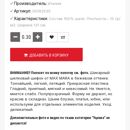
Производитель:
Италия
Артикул:
30092535
Характеристики:
Состав 100% шелк. Плотность~ 15 гр/
м2. Ширина 131 см.
ДОБАВИТЬ В КОРЗИНУ
Шикарный
ВНИМАНИЕ!! Полосит по всему полотну см. фото.
шелковый шифон от MAX MARA в бежевом оттенке.
Тончайший, легкий, летящий. Прекрасная пластика.
Гладкий, приятный, мягкий и невесомый. Не тянется,
мнется слабо. Полупрозрачный. Форму не держит, но
красив в складках. Шьем блузки, платья, юбки, или
используем для отдельных элементов изделия. Уход
деликатный.
Дополнительные фото и видео по ткани категории "Уценка" не
делаются!