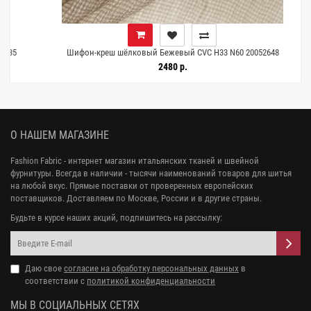
Шифон-креш шёлковый Бежевый CVC H33 N60 20052648
2480 р.
О НАШЕМ МАГАЗИНЕ
Fashion Fabric - интернет магазин итальянских тканей и швейной
фурнитуры. Всегда в наличии - тысячи наименований товаров для шитья
на любой вкус. Прямые поставки от проверенных европейских
поставщиков. Доставляем по Москве, России и в другие страны.
Будьте в курсе наших акций, подпишитесь на рассылку:
Даю свое
согласие на обработку персональных данных
в
соответствии с
политикой конфиденциальности
МЫ В СОЦИАЛЬНЫХ СЕТЯХ