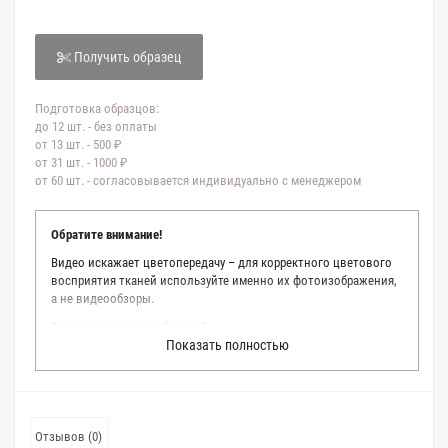
Получить образец
Подготовка образцов:
до 12 шт. - без оплаты
от 13 шт. - 500 ₽
от 31 шт. - 1000 ₽
от 60 шт. - согласовывается индивидуально с менеджером
Обратите внимание!
Видео искажает цветопередачу – для корректного цветового
восприятия тканей используйте именно их фотоизображения,
а не видеообзоры.
Зачем заказывать образец?
Показать полностью
Мы делаем все возможное, чтобы точно описать цвет каждой
ткани из нашего каталога. Мы осматриваем и фотографируем
каждую ткань в естественном свете, стараемся находить
только правильные цветовые условия и описания. Но
несмотря на наши старания, мы не можем гарантировать
Отзывов (0)
точное соответствие цветов из-за одного простого факта: