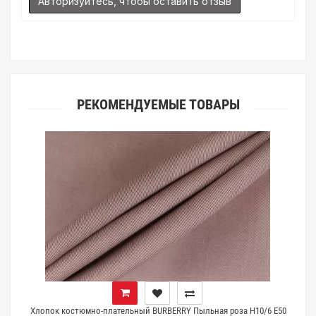
Авторизуйтесь, чтобы оставить отзыв
ткани. Также если Вы занимаетесь индивидуальным пошивом
(ателье), то данная услуга поможет Вам улучшить работу с
клиентами.
РЕКОМЕНДУЕМЫЕ ТОВАРЫ
0
Хлопок костюмно-плательный BURBERRY Пыльная роза H10/6 E50