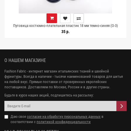
Пуговица костюмно-плательная пластик 18 мм темно-синяя (О-3)
16112596
35 р.
О НАШЕМ МАГАЗИНЕ
Fashion Fabric - интернет магазин итальянских тканей и швейной
фурнитуры. Всегда в наличии - тысячи наименований товаров для шитья
на любой вкус. Прямые поставки от проверенных европейских
поставщиков. Доставляем по Москве, России и в другие страны.
Будьте в курсе наших акций, подпишитесь на рассылку:
Даю свое
согласие на обработку персональных данных
в
соответствии с
политикой конфиденциальности