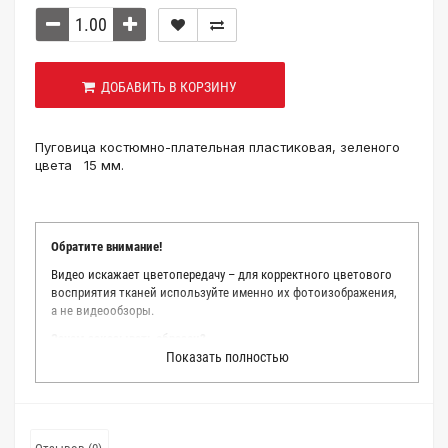
ДОБАВИТЬ В КОРЗИНУ
Пуговица костюмно-плательная пластиковая, зеленого
цвета 15 мм.
Обратите внимание!
Видео искажает цветопередачу – для корректного цветового
восприятия тканей используйте именно их фотоизображения,
а не видеообзоры.
Зачем заказывать образец?
Показать полностью
Мы делаем все возможное, чтобы точно описать цвет каждой
ткани из нашего каталога. Мы осматриваем и фотографируем
каждую ткань в естественном свете, стараемся находить
только правильные цветовые условия и описания. Но
несмотря на наши старания, мы не можем гарантировать