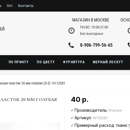
ы
Опт
Контакты
МАГАЗИН В МОСКВЕ
ОСНО
ПН-ВС: 10:00-21:00
НЕЙ
Без выходных
И
8-906-799-56-65
Ю
ПО ПРИНТУ
ПО ЦВЕТУ
ФУРНИТУРА
МЕРНЫЙ ЛОСКУТ
ьная пластик 20 мм голубая (О-3) 16112581
40 р.
ЛАСТИК 20 ММ ГОЛУБАЯ
Производитель:
Италия
Артикул:
16112581
Примерный расход ткани: