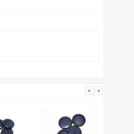
пошивом (ателье), то данная услуга поможет Вам
<
>