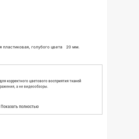
я пластиковая, голубого цвета 20 мм.
 для корректного цветового восприятия тканей
ражения, а не видеообзоры.
 точно описать цвет каждой ткани из нашего каталога.
Показать полностью
 каждую ткань в естественном свете, стараемся
товые условия и описания. Но несмотря на наши
вать точное соответствие цветов из-за одного
товых настройках мониторов или мобильных дисплеев
о определения какого-либо цветового оттенка. Именно
ать образец перед покупкой любой ткани. Также если