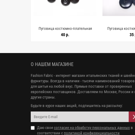
но-плательная
Пуговица костюмно-плательная
Пуговица костю
ичневая (XX1)
пластик 14 мм Коричневая (XX1)
пластик 18 мм те
.
40 р.
35 
24
18062623
1611
О НАШЕМ МАГАЗИНЕ
Fashion Fabric - интернет магазин итальянских тканей и швей
фурнитуры. Всегда в наличии - тысячи наименований товаров
для шитья на любой вкус. Прямые поставки от проверенных
европейских поставщиков. Доставляем по Москве, России и 
другие страны.
Будьте в курсе наших акций, подпишитесь на рассылку:
Даю свое
согласие на обработку персональных данных
в
соответствии с
политикой конфиденциальности