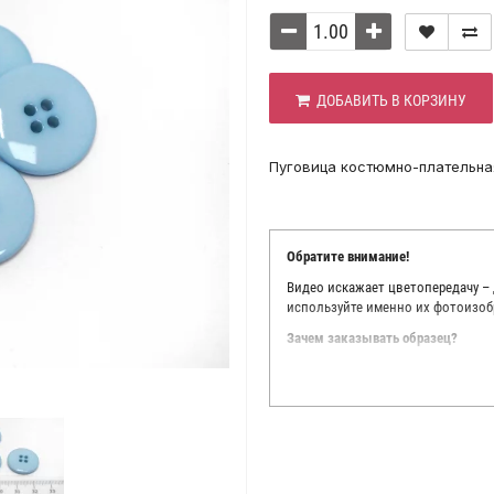
ДОБАВИТЬ В КОРЗИНУ
Пуговица костюмно-плательна
Обратите внимание!
Видео искажает цветопередачу –
используйте именно их фотоизоб
Зачем заказывать образец?
Мы делаем все возможное, чтобы
Мы осматриваем и фотографируем
находить только правильные цве
старания, мы не можем гарантиро
простого факта: различия в цве
слишком велики для однозначног
поэтому мы предлагаем вам заказ