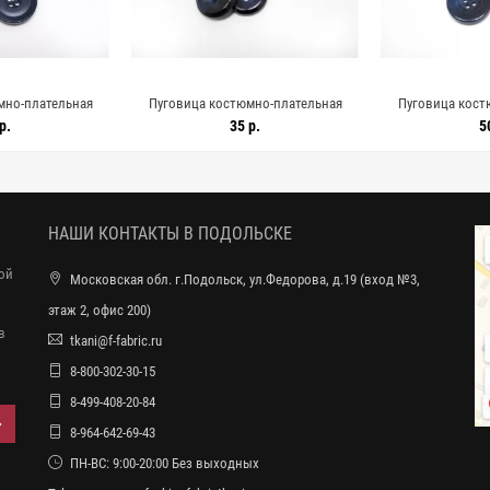
мно-плательная
Пуговица костюмно-плательная
Пуговица кост
мно-синяя (О-3)
пластик 18 мм темно-синяя (О-3)
пластик 22 мм 
р.
35 р.
5
2596
16112595
161
НАШИ КОНТАКТЫ В ПОДОЛЬСКЕ
ной
Московская обл. г.Подольск, ул.Федорова, д.19 (вход №3,
этаж 2, офис 200)
в
tkani@f-fabric.ru
8-800-302-30-15
8-499-408-20-84
8-964-642-69-43
ПН-ВС: 9:00-20:00 Без выходных