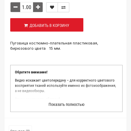
ДОБАВИТЬ В КОРЗИНУ
Пуговица костюмно-плательная пластиковая,
бирюзового цвета 15 мм.
Обратите внимание!
Видео искажает цветопередачу – для корректного цветового
восприятия тканей используйте именно их фотоизображения,
а не видеообзоры.
Зачем заказывать образец?
Показать полностью
Мы делаем все возможное, чтобы точно описать цвет каждой
ткани из нашего каталога. Мы осматриваем и фотографируем
каждую ткань в естественном свете, стараемся находить
только правильные цветовые условия и описания. Но
несмотря на наши старания, мы не можем гарантировать