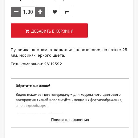
ДОБАВИТЬ В КОРЗИНУ
Пуговица костюмно-пальтовая пластиковая на ножке 25
мм, иссиня-черного цвета.
Есть компаньон: 26112592
Обратите внимание!
Видео искажает цветопередачу – для корректного цветового
восприятия тканей используйте именно их фотоизображения,
а не видеообзоры.
Зачем заказывать образец?
Показать полностью
Мы делаем все возможное, чтобы точно описать цвет каждой
ткани из нашего каталога. Мы осматриваем и фотографируем
каждую ткань в естественном свете, стараемся находить