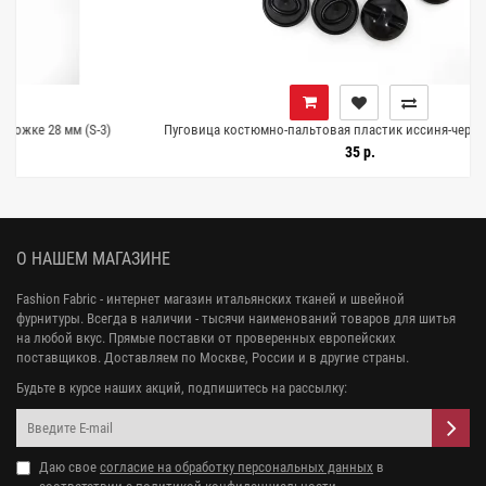
(S-3)
Пуговица костюмно-пальтовая пластик иссиня-черная 15 мм (L-3)
26112592
35 р.
О НАШЕМ МАГАЗИНЕ
Fashion Fabric - интернет магазин итальянских тканей и швейной
фурнитуры. Всегда в наличии - тысячи наименований товаров для шитья
на любой вкус. Прямые поставки от проверенных европейских
поставщиков. Доставляем по Москве, России и в другие страны.
Будьте в курсе наших акций, подпишитесь на рассылку:
Даю свое
согласие на обработку персональных данных
в