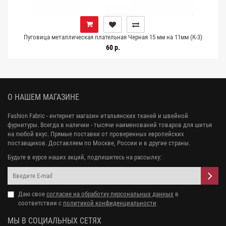
Пуговица металлическая плательная Черная 15 мм на 11мм (К-3)
27112536
60 р.
О НАШЕМ МАГАЗИНЕ
Fashion Fabric - интернет магазин итальянских тканей и швейной
фурнитуры. Всегда в наличии - тысячи наименований товаров для шитья
на любой вкус. Прямые поставки от проверенных европейских
поставщиков. Доставляем по Москве, России и в другие страны.
Будьте в курсе наших акций, подпишитесь на рассылку:
Даю свое
согласие на обработку персональных данных
в
соответствии с
политикой конфиденциальности
МЫ В СОЦИАЛЬНЫХ СЕТЯХ