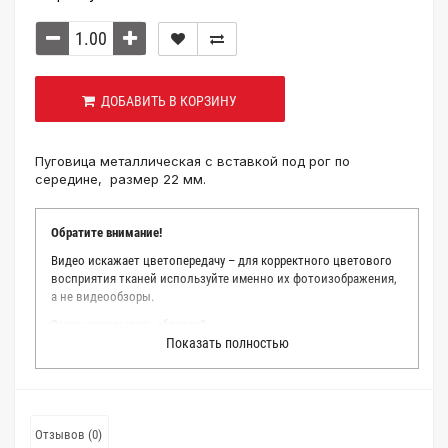
ДОБАВИТЬ В КОРЗИНУ
Пуговица металлическая с вставкой под рог по
середине, размер 22 мм.
Обратите внимание!
Видео искажает цветопередачу – для корректного цветового
восприятия тканей используйте именно их фотоизображения,
а не видеообзоры.
Зачем заказывать образец?
Показать полностью
Мы делаем все возможное, чтобы точно описать цвет каждой
ткани из нашего каталога. Мы осматриваем и фотографируем
каждую ткань в естественном свете, стараемся находить
только правильные цветовые условия и описания. Но
несмотря на наши старания, мы не можем гарантировать
Отзывов (0)
точное соответствие цветов из-за одного простого факта: