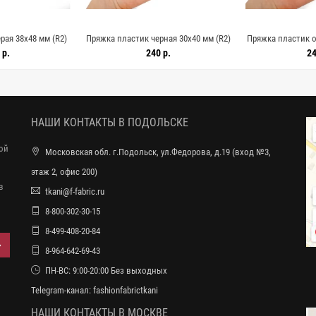
рая 38х48 мм (R2)
Пряжка пластик черная 30х40 мм (R2)
Пряжка пластик 
2522
28122518
(R2) 
 р.
240 р.
24
НАШИ КОНТАКТЫ В ПОДОЛЬСКЕ
ной
Московская обл. г.Подольск, ул.Федорова, д.19 (вход №3,
этаж 2, офис 200)
в
tkani@f-fabric.ru
8-800-302-30-15
8-499-408-20-84
8-964-642-69-43
ПН-ВС: 9:00-20:00 Без выходных
Telegram-канал:
fashionfabrictkani
НАШИ КОНТАКТЫ В МОСКВЕ