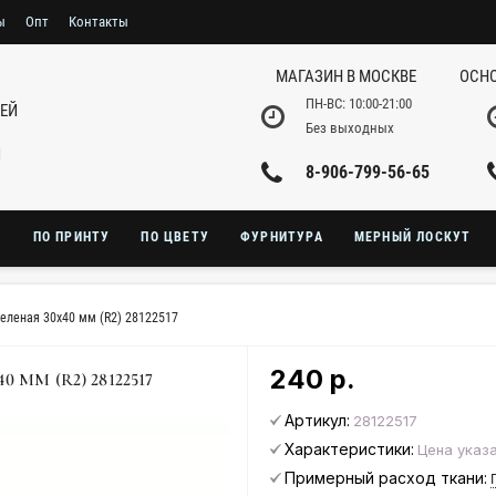
ы
Опт
Контакты
МАГАЗИН В МОСКВЕ
ОСНО
ПН-ВС: 10:00-21:00
НЕЙ
Без выходных
И
8-906-799-56-65
Ю
ПО ПРИНТУ
ПО ЦВЕТУ
ФУРНИТУРА
МЕРНЫЙ ЛОСКУТ
еленая 30х40 мм (R2) 28122517
240 р.
ММ (R2) 28122517
Артикул:
28122517
Характеристики:
Цена указа
Примерный расход ткани: