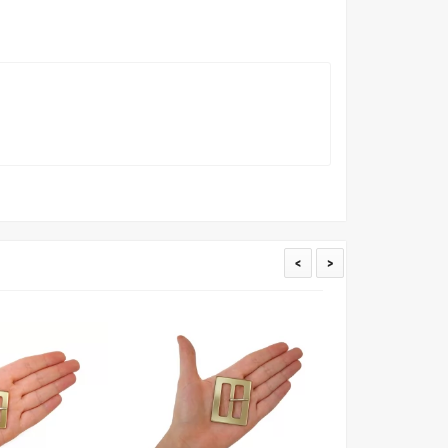
ать образец перед покупкой любой ткани. Также если
пошивом (ателье), то данная услуга поможет Вам
<
>