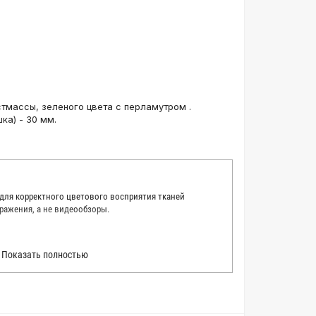
тмассы, зеленого цвета с перламутром .
ка) - 30 мм.
 для корректного цветового восприятия тканей
ражения, а не видеообзоры.
 точно описать цвет каждой ткани из нашего каталога.
Показать полностью
 каждую ткань в естественном свете, стараемся
товые условия и описания. Но несмотря на наши
вать точное соответствие цветов из-за одного
товых настройках мониторов или мобильных дисплеев
о определения какого-либо цветового оттенка. Именно