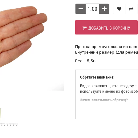
ДОБАВИТЬ В КОРЗИНУ
Пряжка прямоугольная из плас
Внутренний размер (для ремеш
Вес - 5,5г.
Обратите внимание!
Видео искажает цветопередачу –
используйте именно их фотоизоб
Зачем заказывать образец?
Мы делаем все возможное, чтобы
Мы осматриваем и фотографируем
находить только правильные цве
старания, мы не можем гарантиро
простого факта: различия в цве
слишком велики для однозначног