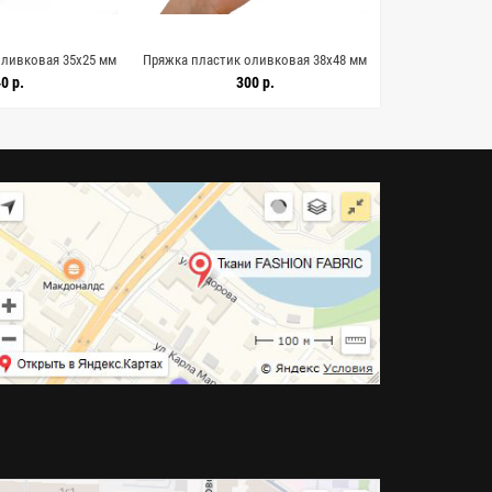
оливковая 35х25 мм
Пряжка пластик оливковая 38х48 мм
Пряжка пластик
28122516
(R2) 28122515
(R2)
0 р.
300 р.