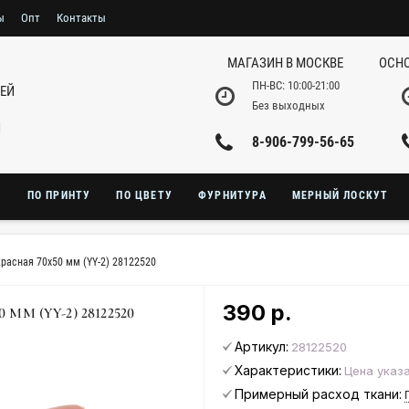
ы
Опт
Контакты
МАГАЗИН В МОСКВЕ
ОСНО
ПН-ВС: 10:00-21:00
НЕЙ
Без выходных
И
8-906-799-56-65
Ю
ПО ПРИНТУ
ПО ЦВЕТУ
ФУРНИТУРА
МЕРНЫЙ ЛОСКУТ
расная 70х50 мм (YY-2) 28122520
390 р.
М (YY-2) 28122520
Артикул:
28122520
Характеристики:
Цена указа
Примерный расход ткани: