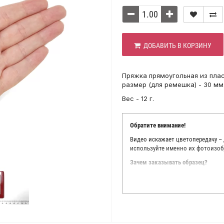
ДОБАВИТЬ В КОРЗИНУ
Пряжка прямоугольная из плас
размер (для ремешка) - 30 мм
Вес - 12 г.
Обратите внимание!
Видео искажает цветопередачу –
используйте именно их фотоизоб
Зачем заказывать образец?
Мы делаем все возможное, чтобы
Мы осматриваем и фотографируем
находить только правильные цве
старания, мы не можем гарантиро
простого факта: различия в цве
слишком велики для однозначног