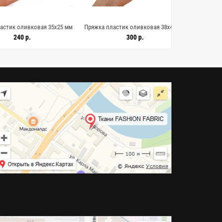
оливковая 35х25 мм
Пряжка пластик оливковая 38х48 мм
Пряжка пласти
28122516
(R2) 28122515
(R2)
0 р.
300 р.