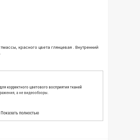
тмассы, красного цвета глянцевая . Внутренний
.
 для корректного цветового восприятия тканей
ражения, а не видеообзоры.
 точно описать цвет каждой ткани из нашего каталога.
Показать полностью
 каждую ткань в естественном свете, стараемся
товые условия и описания. Но несмотря на наши
вать точное соответствие цветов из-за одного
товых настройках мониторов или мобильных дисплеев
о определения какого-либо цветового оттенка. Именно