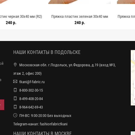
рная 30х40 мм (R2)
Пряжка пластик зеленая 30х40 мм
Пряжка пластик 
2518
(R2) 28122517
(R2) 
 р.
240 р.
24
НАШИ КОНТАКТЫ В ПОДОЛЬСКЕ
ной
Московская обл. г.Подольск, ул.Федорова, д.19 (вход №3,
этаж 2, офис 200)
в
tkani@f-fabric.ru
8-800-302-30-15
8-499-408-20-84
8-964-642-69-43
ПН-ВС: 9:00-20:00 Без выходных
Telegram-канал:
fashionfabrictkani
НАШИ КОНТАКТЫ В МОСКВЕ