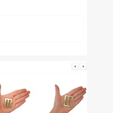
ать образец перед покупкой любой ткани. Также если
пошивом (ателье), то данная услуга поможет Вам
<
>