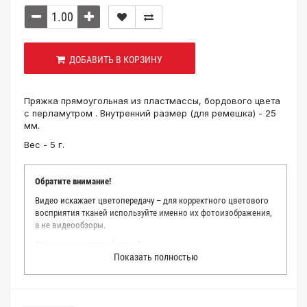
ДОБАВИТЬ В КОРЗИНУ
Пряжка прямоугольная из пластмассы, бордового цвета
с перламутром . Внутренний размер (для ремешка) - 25
мм.
Вес - 5 г.
Обратите внимание!
Видео искажает цветопередачу – для корректного цветового
восприятия тканей используйте именно их фотоизображения,
а не видеообзоры.
Зачем заказывать образец?
Показать полностью
Мы делаем все возможное, чтобы точно описать цвет каждой
ткани из нашего каталога. Мы осматриваем и фотографируем
каждую ткань в естественном свете, стараемся находить
только правильные цветовые условия и описания. Но