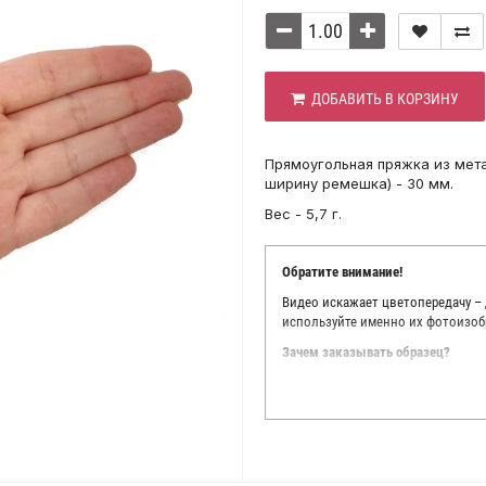
ДОБАВИТЬ В КОРЗИНУ
Прямоугольная пряжка из мета
ширину ремешка) - 30 мм.
Вес - 5,7 г.
Обратите внимание!
Видео искажает цветопередачу –
используйте именно их фотоизоб
Зачем заказывать образец?
Мы делаем все возможное, чтобы
Мы осматриваем и фотографируем
находить только правильные цве
старания, мы не можем гарантиро
простого факта: различия в цве
слишком велики для однозначног