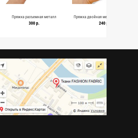
азъемная металл
Пряжка двойная металл серебряная
Пряжка двойн
х45 мм (T-3) 15112508
45х70 мм (V-3) 15112524
мм 
300 р.
240 р.