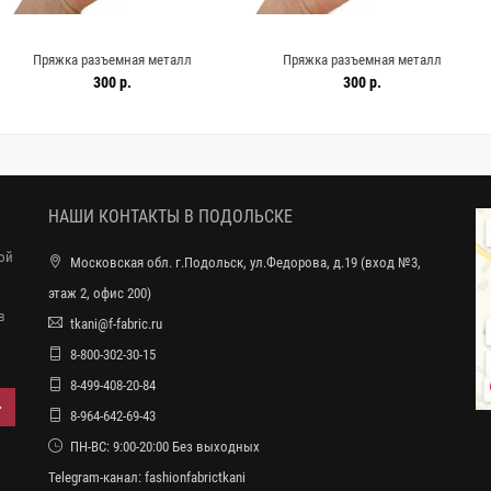
зъемная металл
Пряжка разъемная металл
Пряжка р
60 мм (T-3) 15112510
золотистая 55х40 мм (T-3) 15112509
золотистая 35
300 р.
300 р.
НАШИ КОНТАКТЫ В ПОДОЛЬСКЕ
ной
Московская обл. г.Подольск, ул.Федорова, д.19 (вход №3,
этаж 2, офис 200)
в
tkani@f-fabric.ru
8-800-302-30-15
8-499-408-20-84
8-964-642-69-43
ПН-ВС: 9:00-20:00 Без выходных
Telegram-канал:
fashionfabrictkani