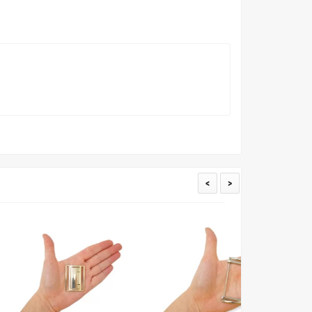
ать образец перед покупкой любой ткани. Также если
пошивом (ателье), то данная услуга поможет Вам
<
>