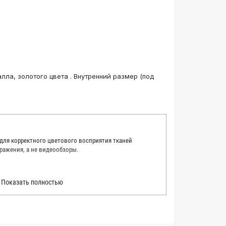
лла, золотого цвета . Внутренний размер (под
 для корректного цветового восприятия тканей
ражения, а не видеообзоры.
 точно описать цвет каждой ткани из нашего каталога.
Показать полностью
 каждую ткань в естественном свете, стараемся
товые условия и описания. Но несмотря на наши
вать точное соответствие цветов из-за одного
товых настройках мониторов или мобильных дисплеев
о определения какого-либо цветового оттенка. Именно