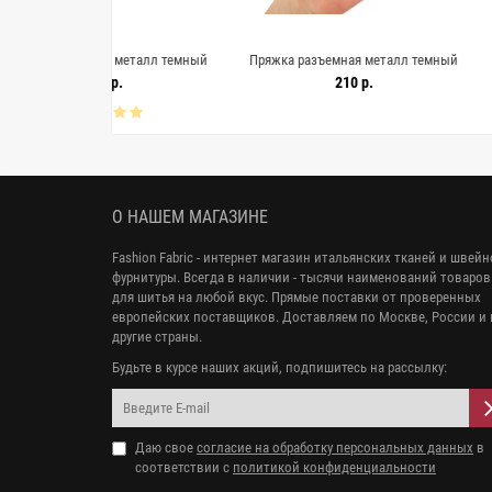
ая металл темный
Пряжка разъемная металл темный
Пряжка ра
м (W-3) 15112523
никель 35х32 мм (W-3) 15112522
золотистая 40х
0 р.
210 р.
О НАШЕМ МАГАЗИНЕ
Fashion Fabric - интернет магазин итальянских тканей и швей
фурнитуры. Всегда в наличии - тысячи наименований товаров
для шитья на любой вкус. Прямые поставки от проверенных
европейских поставщиков. Доставляем по Москве, России и 
другие страны.
Будьте в курсе наших акций, подпишитесь на рассылку:
Даю свое
согласие на обработку персональных данных
в
соответствии с
политикой конфиденциальности