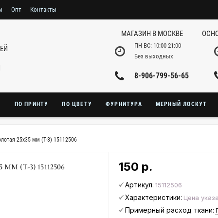
ы
Опт
Контакты
МАГАЗИН В МОСКВЕ
ОСНО
ПН-ВС: 10:00-21:00
НЕЙ
Без выходных
И
8-906-799-56-65
Ю
ПО ПРИНТУ
ПО ЦВЕТУ
ФУРНИТУРА
МЕРНЫЙ ЛОСКУТ
лотая 25х35 мм (T-3) 15112506
150 р.
М (T-3) 15112506
Артикул:
15112506
Характеристики:
Цена указа
Примерный расход ткани: